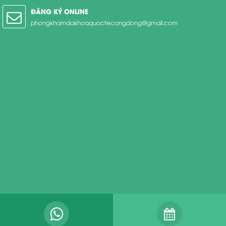
ĐĂNG KÝ ONLINE
phongkhamdakhoaquoctecongdong@gmail.com