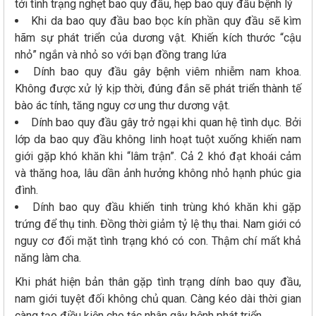
tới tình trạng nghẹt bao quy đầu, hẹp bao quy đầu bệnh lý
Khi da bao quy đầu bao bọc kín phần quy đầu sẽ kìm
hãm sự phát triển của dương vật. Khiến kích thước “cậu
nhỏ” ngắn và nhỏ so với bạn đồng trang lứa
Dính bao quy đầu gây bệnh viêm nhiễm nam khoa.
Không được xử lý kịp thời, đúng đắn sẽ phát triển thành tế
bào ác tính, tăng nguy cơ ung thư dương vật.
Dính bao quy đầu gây trở ngại khi quan hệ tình dục. Bởi
lớp da bao quy đầu không linh hoạt tuột xuống khiến nam
giới gặp khó khăn khi “lâm trận”. Cả 2 khó đạt khoái cảm
và thăng hoa, lâu dần ảnh hưởng không nhỏ hạnh phúc gia
đình.
Dính bao quy đầu khiến tinh trùng khó khăn khi gặp
trứng để thụ tinh. Đồng thời giảm tỷ lệ thụ thai. Nam giới có
nguy cơ đối mặt tình trạng khó có con. Thậm chí mất khả
năng làm cha.
Khi phát hiện bản thân gặp tình trạng dính bao quy đầu,
nam giới tuyệt đối không chủ quan. Càng kéo dài thời gian
càng tạo điều kiện cho tác nhân gây bệnh phát triển.