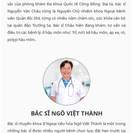
sắc của phòng khám Đa khoa Quốc tế Cộng Đồng. Đại tá, bác sĩ
Nguyễn Văn Châu từng là Nguyên Chủ nhiệm khoa Ngoại bệnh
viện Quân đội 354, từng có nhiều năm chăm sóc, sức khỏe cán bộ
tại quần đảo Trường Sa. Bác sĩ Châu hiện đang khám, tư vấn và
điều trị các bệnh lý ở hậu môn như: Trĩ, nứt kẽ hậu môn, áp xe, rò,
polyp hậu môn..
BÁC SĨ NGÔ VIỆT THÀNH
Bác sĩ chuyên khoa II Ngoại tiêu hóa Ngô Việt Thành là một trong
những bác sĩ được nhiều người bệnh chọn lựa, đặt hẹn trước tại