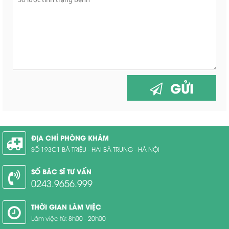
GỬI
ĐỊA CHỈ PHÒNG KHÁM
SỐ 193C1 BÀ TRIỆU - HAI BÀ TRƯNG - HÀ NỘI
SỐ BÁC SĨ TƯ VẤN
0243.9656.999
THỜI GIAN LÀM VIỆC
Làm việc từ: 8h00 - 20h00