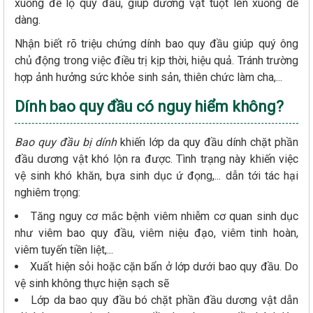
xuống để lộ quy đầu, giúp dương vật tuột lên xuống dễ
dàng.
Nhận biết rõ triệu chứng dính bao quy đầu giúp quý ông
chủ động trong việc điều trị kịp thời, hiệu quả. Tránh trường
hợp ảnh hưởng sức khỏe sinh sản, thiên chức làm cha,...
Dính bao quy đầu có nguy hiểm không?
Bao quy đầu bị dính
khiến lớp da quy đầu dính chặt phần
đầu dương vật khó lộn ra được. Tình trạng này khiến việc
vệ sinh khó khăn, bựa sinh dục ứ đọng,... dẫn tới tác hại
nghiêm trọng:
Tăng nguy cơ mắc bệnh viêm nhiễm cơ quan sinh dục
như viêm bao quy đầu, viêm niệu đạo, viêm tinh hoàn,
viêm tuyến tiền liệt,...
Xuất hiện sỏi hoặc cặn bẩn ở lớp dưới bao quy đầu. Do
vệ sinh không thực hiện sạch sẽ
Lớp da bao quy đầu bó chặt phần đầu dương vật dẫn