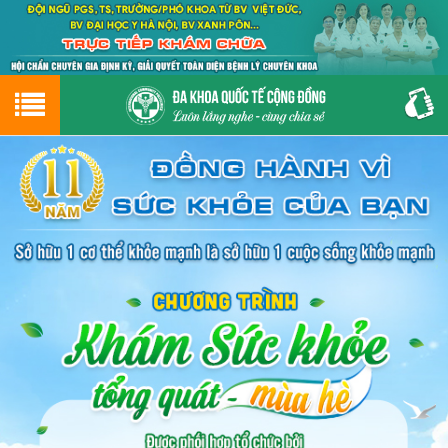
Hotline
0243.9656.999
tư vấn miễn phí
GIỚI THIỆU VỀ PHÒNG KHÁM
CƠ SỞ VẬT CHẤT
GIỚI THIỆU
ĐẶT HẸN LỊCH KHÁM
ĐƯỜNG TỚI PHÒNG KHÁM
NAM KHOA
PHỤ KHOA
BỆNH HẬU MÔN