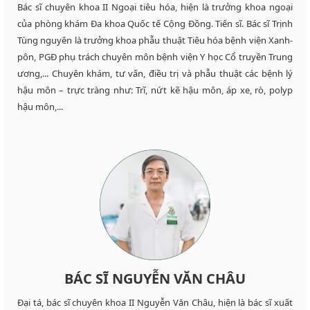
Bác sĩ chuyên khoa II Ngoại tiêu hóa, hiện là trưởng khoa ngoại
của phòng khám Đa khoa Quốc tế Cộng Đồng. Tiến sĩ. Bác sĩ Trịnh
Tùng nguyên là trưởng khoa phẫu thuật Tiêu hóa bệnh viện Xanh-
pôn, PGĐ phụ trách chuyên môn bệnh viện Y học Cổ truyền Trung
ương,... Chuyên khám, tư vấn, điều trị và phẫu thuật các bệnh lý
hậu môn – trực tràng như: Trĩ, nứt kẽ hậu môn, áp xe, rò, polyp
hậu môn,...
BÁC SĨ NGUYỄN VĂN CHÂU
Đại tá, bác sĩ chuyên khoa II Nguyễn Văn Châu, hiện là bác sĩ xuất