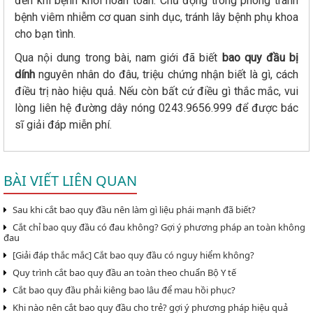
đến khi bệnh khỏi hoàn toàn. Chủ động trong phòng tránh
bệnh viêm nhiễm cơ quan sinh dục, tránh lây bệnh phụ khoa
cho bạn tình.
Qua nội dung trong bài, nam giới đã biết
bao quy đầu bị
dính
nguyên nhân do đâu, triệu chứng nhận biết là gì, cách
điều trị nào hiệu quả. Nếu còn bất cứ điều gì thắc mắc, vui
lòng liên hệ đường dây nóng 0243.9656.999 để được bác
sĩ giải đáp miễn phí.
BÀI VIẾT LIÊN QUAN
Sau khi cắt bao quy đầu nên làm gì liệu phái mạnh đã biết?
Cắt chỉ bao quy đầu có đau không? Gợi ý phương pháp an toàn không
đau
[Giải đáp thắc mắc] Cắt bao quy đầu có nguy hiểm không?
Quy trình cắt bao quy đầu an toàn theo chuẩn Bộ Y tế
Cắt bao quy đầu phải kiêng bao lâu để mau hồi phục?
Khi nào nên cắt bao quy đầu cho trẻ? gợi ý phương pháp hiệu quả