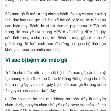
thì:
Sùi mào gà là một trong những bệnh lây truyền qua đường
tình dục hay còn gọi là bệnh xã hội có tỷ lệ người mắc khá
cao hiện nay. Bệnh do vi rút Human papilloma (HPV) mà
trong đó chủ yếu là chủng HPV 6 và chủng HPV 11 gây
nên tình trạng u nhú ở người. Bệnh thường gặp ở nam nữ
giới trong độ tuổi sinh sản, đã từng có quan hệ tình dục
không an toàn, có nhiều bạn tình,...
Vì sao bị bệnh sùi mào gà
Trả lời cho thắc mắc vì sao bị bệnh sùi mào gà, các bác sỹ
tại phòng khám Đa khoa Quốc tế Cộng Đồng cũng cho biết
thêm rằng:Nguyên nhân gây bệnh sùi mào gà thường là do
4 nguyên nhân chính dưới đây:
Do có quan hệ tình dục không an toàn: đây là nguyên
nhân chính, nguyên nhân chủ yếu gây bệnh sùi mào gà, có
đến hơn 95% trường hợp nhiễm bệnh là do có quan hệ tình