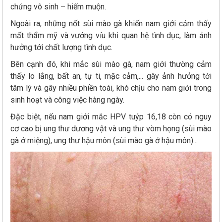
chứng vô sinh – hiếm muộn.
Ngoài ra, những nốt sùi mào gà khiến nam giới cảm thấy
mất thẩm mỹ và vướng víu khi quan hệ tình dục, làm ảnh
hưởng tới chất lượng tình dục.
Bên cạnh đó, khi mắc sùi mào gà, nam giới thường cảm
thấy lo lắng, bất an, tự ti, mặc cảm,... gây ảnh hưởng tới
tâm lý và gây nhiều phiền toái, khó chịu cho nam giới trong
sinh hoạt và công việc hàng ngày.
Đặc biệt, nếu nam giới mắc HPV tuýp 16,18 còn có nguy
cơ cao bị ung thư dương vật và ung thư vòm họng (sùi mào
gà ở miệng), ung thư hậu môn (sùi mào gà ở hậu môn)...