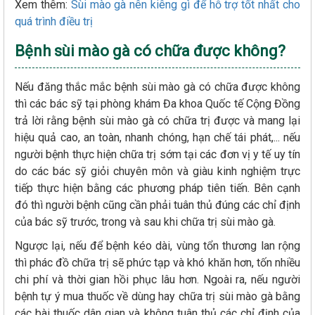
Xem thêm:
Sùi mào gà nên kiêng gì để hỗ trợ tốt nhất cho
quá trình điều trị
Bệnh sùi mào gà có chữa được không?
Nếu đăng thắc mắc bệnh sùi mào gà có chữa được không
thì các bác sỹ tại phòng khám Đa khoa Quốc tế Cộng Đồng
trả lời rằng bệnh sùi mào gà có chữa trị được và mang lại
hiệu quả cao, an toàn, nhanh chóng, hạn chế tái phát,... nếu
người bệnh thực hiện chữa trị sớm tại các đơn vị y tế uy tín
do các bác sỹ giỏi chuyên môn và giàu kinh nghiệm trực
tiếp thực hiện bằng các phương pháp tiên tiến. Bên cạnh
đó thì người bệnh cũng cần phải tuân thủ đúng các chỉ định
của bác sỹ trước, trong và sau khi chữa trị sùi mào gà.
Ngược lại, nếu để bệnh kéo dài, vùng tổn thương lan rộng
thì phác đồ chữa trị sẽ phức tạp và khó khăn hơn, tốn nhiều
chi phí và thời gian hồi phục lâu hơn. Ngoài ra, nếu người
bệnh tự ý mua thuốc về dùng hay chữa trị sùi mào gà bằng
các bài thuốc dân gian và không tuân thủ các chỉ định của