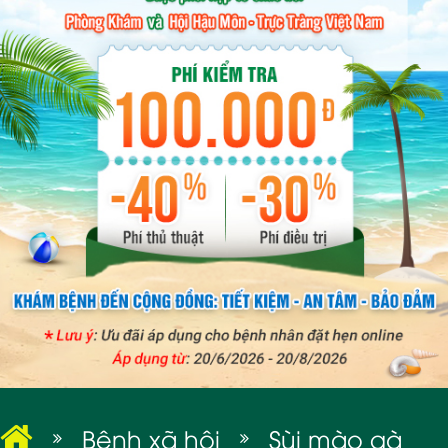
BỆNH XÃ HỘI
Bệnh xã hội
Sùi mào gà