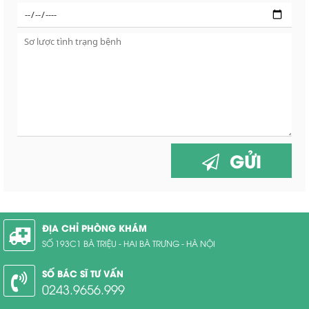
GỬI
ĐỊA CHỈ PHÒNG KHÁM
SỐ 193C1 BÀ TRIỆU - HAI BÀ TRƯNG - HÀ NỘI
SỐ BÁC SĨ TƯ VẤN
0243.9656.999