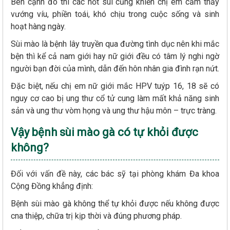
Bên cạnh đó thì các nốt sùi cũng khiến chị em cảm thấy
vướng víu, phiền toái, khó chịu trong cuộc sống và sinh
hoạt hàng ngày.
Sùi mào là bệnh lây truyền qua đường tình dục nên khi mắc
bện thì kể cả nam giới hay nữ giới đều có tâm lý nghi ngờ
người bạn đời của mình, dẫn đến hôn nhân gia đình rạn nứt.
Đặc biệt, nếu chị em nữ giới mắc HPV tuýp 16, 18 sẽ có
nguy cơ cao bị ung thư cổ tử cung làm mất khả năng sinh
sản và ung thư vòm họng và ung thư hậu môn – trực tràng.
Vậy bệnh sùi mào gà có tự khỏi được
không?
Đối với vấn đề này, các bác sỹ tại phòng khám Đa khoa
Cộng Đồng khẳng định:
Bệnh sùi mào gà không thể tự khỏi được nếu không được
cna thiệp, chữa trị kịp thời và đúng phương pháp.