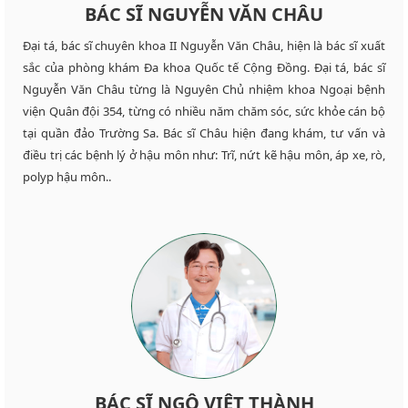
BÁC SĨ NGUYỄN VĂN CHÂU
Đại tá, bác sĩ chuyên khoa II Nguyễn Văn Châu, hiện là bác sĩ xuất
sắc của phòng khám Đa khoa Quốc tế Cộng Đồng. Đại tá, bác sĩ
Nguyễn Văn Châu từng là Nguyên Chủ nhiệm khoa Ngoại bệnh
viện Quân đội 354, từng có nhiều năm chăm sóc, sức khỏe cán bộ
tại quần đảo Trường Sa. Bác sĩ Châu hiện đang khám, tư vấn và
điều trị các bệnh lý ở hậu môn như: Trĩ, nứt kẽ hậu môn, áp xe, rò,
polyp hậu môn..
BÁC SĨ NGÔ VIỆT THÀNH