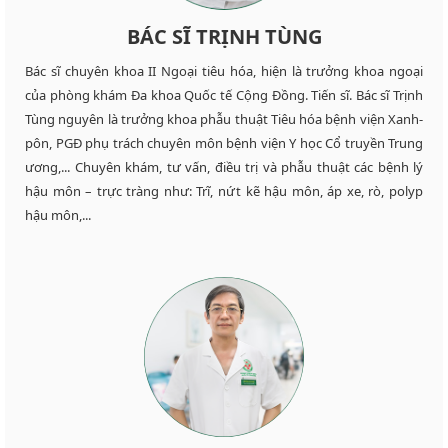
BÁC SĨ TRỊNH TÙNG
Bác sĩ chuyên khoa II Ngoại tiêu hóa, hiện là trưởng khoa ngoại
của phòng khám Đa khoa Quốc tế Cộng Đồng. Tiến sĩ. Bác sĩ Trịnh
Tùng nguyên là trưởng khoa phẫu thuật Tiêu hóa bệnh viện Xanh-
pôn, PGĐ phụ trách chuyên môn bệnh viện Y học Cổ truyền Trung
ương,... Chuyên khám, tư vấn, điều trị và phẫu thuật các bệnh lý
hậu môn – trực tràng như: Trĩ, nứt kẽ hậu môn, áp xe, rò, polyp
hậu môn,...