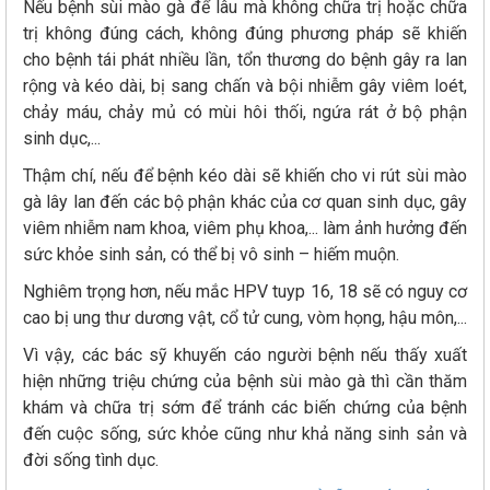
Nếu bệnh sùi mào gà để lâu mà không chữa trị hoặc chữa
trị không đúng cách, không đúng phương pháp sẽ khiến
cho bệnh tái phát nhiều lần, tổn thương do bệnh gây ra lan
rộng và kéo dài, bị sang chấn và bội nhiễm gây viêm loét,
chảy máu, chảy mủ có mùi hôi thối, ngứa rát ở bộ phận
sinh dục,...
Thậm chí, nếu để bệnh kéo dài sẽ khiến cho vi rút sùi mào
gà lây lan đến các bộ phận khác của cơ quan sinh dục, gây
viêm nhiễm nam khoa, viêm phụ khoa,... làm ảnh hưởng đến
sức khỏe sinh sản, có thể bị vô sinh – hiếm muộn.
Nghiêm trọng hơn, nếu mắc HPV tuyp 16, 18 sẽ có nguy cơ
cao bị ung thư dương vật, cổ tử cung, vòm họng, hậu môn,...
Vì vậy, các bác sỹ khuyến cáo người bệnh nếu thấy xuất
hiện những triệu chứng của bệnh sùi mào gà thì cần thăm
khám và chữa trị sớm để tránh các biến chứng của bệnh
đến cuộc sống, sức khỏe cũng như khả năng sinh sản và
đời sống tình dục.