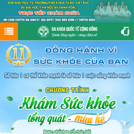
Hotline
0243.9656.999
tư vấn miễn phí
GIỚI THIỆU VỀ PHÒNG KHÁM
CƠ SỞ VẬT CHẤT
GIỚI THIỆU
ĐẶT HẸN LỊCH KHÁM
ĐƯỜNG TỚI PHÒNG KHÁM
NAM KHOA
PHỤ KHOA
BỆNH HẬU MÔN