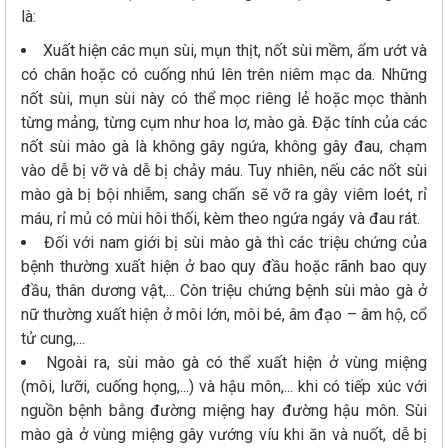
là:
Xuất hiện các mụn sùi, mụn thịt, nốt sùi mềm, ẩm ướt và
có chân hoặc có cuống nhú lên trên niêm mạc da. Những
nốt sùi, mụn sùi này có thể mọc riêng lẻ hoặc mọc thành
từng mảng, từng cụm như hoa lơ, mào gà. Đặc tính của các
nốt sùi mào gà là không gây ngứa, không gây đau, chạm
vào dễ bị vỡ và dễ bị chảy máu. Tuy nhiên, nếu các nốt sùi
mào gà bị bội nhiễm, sang chấn sẽ vỡ ra gây viêm loét, rỉ
máu, rỉ mủ có mùi hôi thối, kèm theo ngứa ngáy và đau rát.
Đối với nam giới bị sùi mào gà thì các triệu chứng của
bệnh thường xuất hiện ở bao quy đầu hoặc rãnh bao quy
đầu, thân dương vật,... Còn triệu chứng bệnh sùi mào gà ở
nữ thường xuất hiện ở môi lớn, môi bé, âm đạo – âm hộ, cổ
tử cung,...
Ngoài ra, sùi mào gà có thể xuất hiện ở vùng miệng
(môi, lưỡi, cuống họng,...) và hậu môn,... khi có tiếp xúc với
nguồn bệnh bằng đường miệng hay đường hậu môn. Sùi
mào gà ở vùng miệng gây vướng víu khi ăn và nuốt, dễ bị