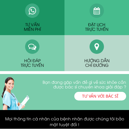
TƯ VẤN
ĐẶT LỊCH
MIỄN PHÍ
TRỰC TUYẾN
HỎI ĐÁP
HƯỚNG DẪN
TRỰC TUYẾN
CHỈ ĐƯỜNG
Bạn đang gặp vấn đề gì về sức khỏe cần
được bác sĩ chuyên khoa giải đáp ?
TƯ VẤN VỚI BÁC SĨ
Mọi thông tin cá nhân của bệnh nhân được chúng tôi bảo
mật tuyệt đối !