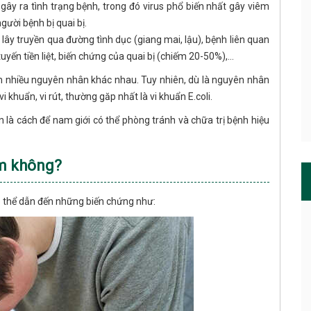
 gây ra tình trạng bệnh, trong đó virus phổ biến nhất gây viêm
người bệnh bị quai bị.
ây truyền qua đường tình dục (giang mai, lậu), bệnh liên quan
tuyến tiền liệt, biến chứng của quai bị (chiếm 20-50%),…
nhiều nguyên nhân khác nhau. Tuy nhiên, dù là nguyên nhân
i khuẩn, vi rút, thường găp nhất là vi khuẩn E.coli.
à cách để nam giới có thể phòng tránh và chữa trị bệnh hiệu
ểm không?
có thể dẫn đến những biến chứng như: