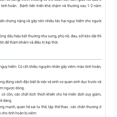
o tinh hoàn... Bệnh tiến triển khá chậm và thường sau 1-2 năm
biến chứng nặng và gây nên nhiều tác hại nguy hiểm cho người
ững dấu hiệu bất thường như sưng, phù nề, đau, sốt kéo dài thì
ín để thăm khám và điều trị kịp thời.
 nguy hiểm. Có rất nhiều nguyên nhân gây viêm mào tinh hoàn,
ng đúng cách đặc biệt là việc vệ sinh cơ quan sinh dục trước và
hiễm ngược dòng…
 có cồn, các chất kích thích khiến cho hệ miễn dịch suy giảm,
dễ dàng.
ng mạnh, quan hệ sai tư thế, tập thể thao…các chấn thương ở
 cho tinh hoàn bị viêm.