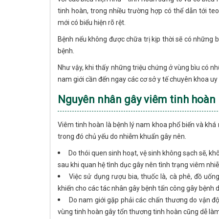
tinh hoàn, trong nhiều trường hợp có thể dẫn tới te
mới có biểu hiện rõ rệt.
Bệnh nếu không được chữa trị kịp thời sẽ có những 
bệnh.
Như vậy, khi thấy những triệu chứng ở vùng bìu có nh
nam giới cần đến ngay các cơ sở y tế chuyên khoa uy t
Nguyên nhân gây viêm tinh hoàn
Viêm tinh hoàn là bệnh lý nam khoa phổ biến và khá
trong đó chủ yếu do nhiễm khuẩn gây nên.
Do thói quen sinh hoạt, vệ sinh không sạch sẽ, khô
sau khi quan hệ tình dục gây nên tình trạng viêm n
Việc sử dụng rượu bia, thuốc là, cà phê, đồ uống
khiến cho các tác nhân gây bệnh tấn công gây bệnh 
Do nam giới gặp phải các chấn thương do vận độ
vùng tinh hoàn gây tổn thương tinh hoàn cũng dễ làm