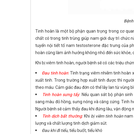
Bệnh 
Tinh hoàn là một bộ phận quan trọng trong cơ quan 
chất có trong tinh trùng giúp nam giới duy trì chức n
tuyến nội tiết tố nam testosterone đặc trưng của ph
hoàn cũng làm ảnh hưởng không nhỏ đến sức khỏe, ch
Khi bị viêm tinh hoàn, người bệnh sẽ có các triệu chứ
Đau tinh hoàn
:
Tình trạng viêm nhiễm tinh hoàn x
xuất tinh. Trong trường hợp xuất tinh được thì ngườ
theo máu. Cảm giác đau đớn có thể lây lan từ vùng b
Tinh hoàn sưng tấy
: Nếu quan sát bộ phận sinh
sang màu đỏ hồng, sưng nóng và căng cứng. Tinh hoà
Người bệnh sẽ cảm thấy đau khi đứng lâu, vận động 
Tinh dịch bất thường
: Khi
bị viêm tinh hoàn
nam g
lượng và chất lượng tinh dịch giảm sút.
Đau khi đi tiểu
, tiểu buốt, tiểu khó