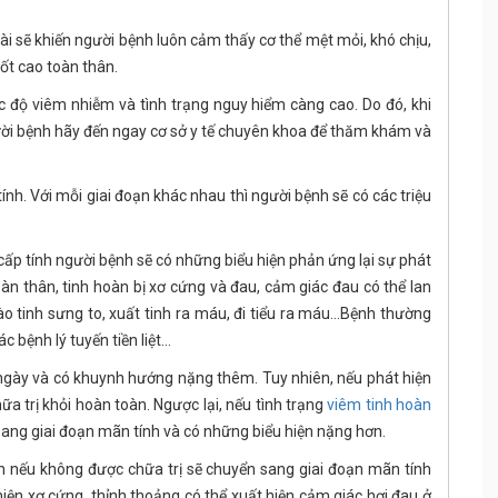
i sẽ khiến người bệnh luôn cảm thấy cơ thể mệt mỏi, khó chịu,
ốt cao toàn thân.
 độ viêm nhiễm và tình trạng nguy hiểm càng cao. Do đó, khi
người bệnh hãy đến ngay cơ sở y tế chuyên khoa để thăm khám và
tính. Với mỗi giai đoạn khác nhau thì người bệnh sẽ có các triệu
cấp tính người bệnh sẽ có những biểu hiện phản ứng lại sự phát
àn thân, tinh hoàn bị xơ cứng và đau, cảm giác đau có thể lan
o tinh sưng to, xuất tinh ra máu, đi tiểu ra máu...Bệnh thường
c bệnh lý tuyến tiền liệt…
gày và có khuynh hướng nặng thêm. Tuy nhiên, nếu phát hiện
hữa trị khỏi hoàn toàn. Ngược lại, nếu tình trạng
viêm tinh hoàn
ang giai đoạn mãn tính và có những biểu hiện nặng hơn.
h nếu không được chữa trị sẽ chuyển sang giai đoạn mãn tính
 hiện xơ cứng, thỉnh thoảng có thể xuất hiện cảm giác hơi đau ở