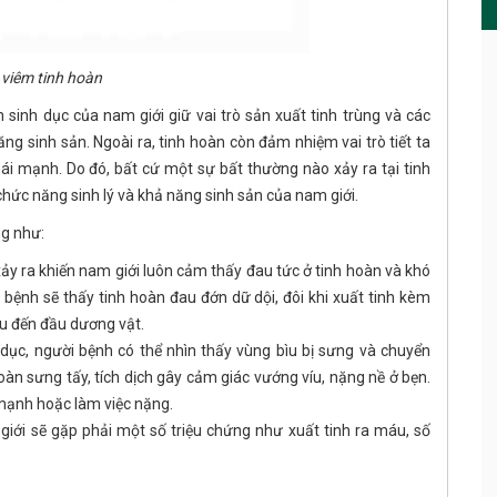
viêm tinh hoàn
sinh dục của nam giới giữ vai trò sản xuất tinh trùng và các
ăng sinh sản. Ngoài ra, tinh hoàn còn đảm nhiệm vai trò tiết ta
ái mạnh. Do đó, bất cứ một sự bất thường nào xảy ra tại tinh
ức năng sinh lý và khả năng sinh sản của nam giới.
ng như:
ảy ra khiến nam giới luôn cảm thấy đau tức ở tinh hoàn và khó
i bệnh sẽ thấy tinh hoàn đau đớn dữ dội, đôi khi xuất tinh kèm
ìu đến đầu dương vật.
 dục, người bệnh có thể nhìn thấy vùng bìu bị sưng và chuyển
n sưng tấy, tích dịch gây cảm giác vướng víu, nặng nề ở bẹn.
mạnh hoặc làm việc nặng.
iới sẽ gặp phải một số triệu chứng như xuất tinh ra máu, số