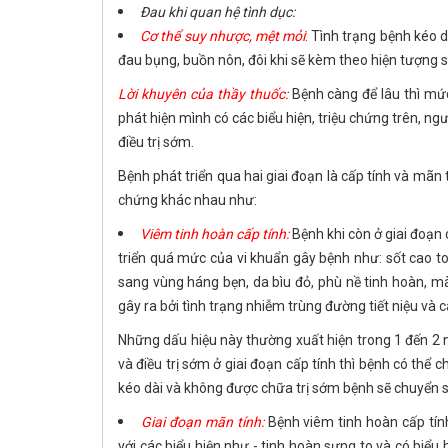
Đau khi quan hệ tình dục:
Cơ thể suy nhược, mệt mỏi
:
Tình trạng bệnh kéo dà
đau bụng, buồn nôn, đôi khi sẽ kèm theo hiện tượng s
Lời khuyên của thầy thuốc:
Bệnh càng để lâu thì mức
phát hiện mình có các biểu hiện, triệu chứng trên, 
điều trị sớm.
Bệnh phát triển qua hai giai đoạn là cấp tính và mãn 
chứng khác nhau như:
Viêm tinh hoàn cấp tính:
Bệnh khi còn ở giai đoạn 
triển quá mức của vi khuẩn gây bệnh như: sốt cao to
sang vùng háng bẹn, da bìu đỏ, phù nề tinh hoàn, mà
gây ra bởi tình trạng nhiễm trùng đường tiết niệu và cá
Những dấu hiệu này thường xuất hiện trong 1 đến 2 n
và điều trị sớm ở giai đoạn cấp tính thì bệnh có thể c
kéo dài và không được chữa trị sớm bệnh sẽ chuyển s
Giai đoạn mãn tính:
Bệnh viêm tinh hoàn cấp tín
với các biểu hiện như - tinh hoàn sưng to và có biểu