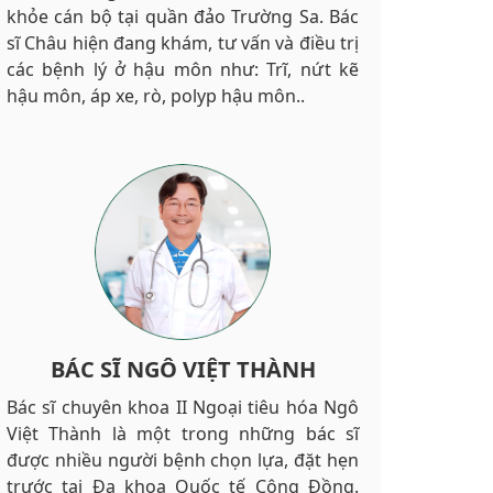
khỏe cán bộ tại quần đảo Trường Sa. Bác
sĩ Châu hiện đang khám, tư vấn và điều trị
các bệnh lý ở hậu môn như: Trĩ, nứt kẽ
hậu môn, áp xe, rò, polyp hậu môn..
BÁC SĨ NGÔ VIỆT THÀNH
Bác sĩ chuyên khoa II Ngoại tiêu hóa Ngô
Việt Thành là một trong những bác sĩ
được nhiều người bệnh chọn lựa, đặt hẹn
trước tại Đa khoa Quốc tế Cộng Đồng.