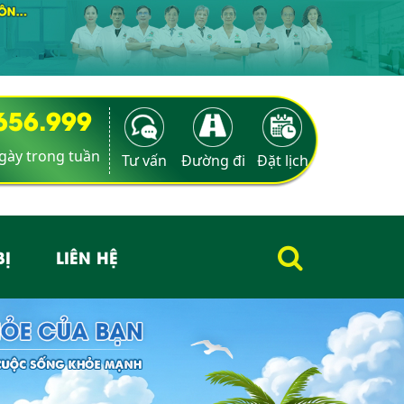
9656.999
ngày trong tuần
Tư vấn
Đường đi
Đặt lịch
BỊ
LIÊN HỆ