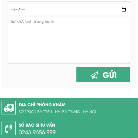
GỬI
ĐỊA CHỈ PHÒNG KHÁM
SỐ 193C1 BÀ TRIỆU - HAI BÀ TRƯNG - HÀ NỘI
SỐ BÁC SĨ TƯ VẤN
0243.9656.999