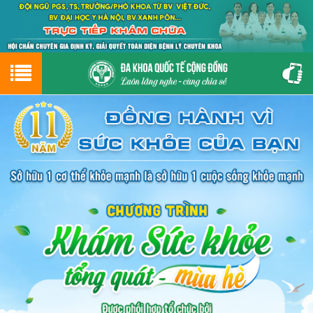
Hotline
0243.9656.999
tư vấn miễn phí
GIỚI THIỆU VỀ PHÒNG KHÁM
CƠ SỞ VẬT CHẤT
GIỚI THIỆU
ĐẶT HẸN LỊCH KHÁM
ĐƯỜNG TỚI PHÒNG KHÁM
NAM KHOA
PHỤ KHOA
BỆNH HẬU MÔN