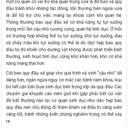
một cơ quan có vai trò khá quan trọng vừa là để bảo vệ quy
đầu tránh khỏi những tác động, tổn thương bên ngoài vừa
là để hỗ trợ cho việc mang lại khoái cảm khi quan hệ.
Thông thường bao quy đầu sẽ có khả năng tự tụt xuống
trong mỗi lần cậu nhỏ cương cứng, quan hệ tình dục. Ở mỗi
số trường hợp không thể tự tụt xuống, khó tụt xuống, đau
và chảy máu khi tụt xuống có thể là do dài/ hẹp bao quy
đầu từ đó khiến cho dương vật không được phát triển bình
thường, sinh hoạt tình dục cũng khó khăn hơn, khó có khả
năng mang thai hơn.
Cắt bao quy đầu sẽ giúp cho quá trình vệ sinh “cậu nhỏ” dễ
dàng hơn, ngăn ngừa nguy cơ mắc các bệnh nam khoa, loại
bỏ hết cặn bẩn bựa sinh dục bên trong lớp da quy đầu. Các
chuyên gia khuyến cáo nam giới khi gặp phải bất cứ vấn
đề bất thường nào tại cơ quan sinh dục như dài/ hẹp bao
quy đầu nên chủ động đi thăm khám và điều trị càng sớm
càng tốt, tránh những biến chứng nghiêm trọng có thể xảy
ra.