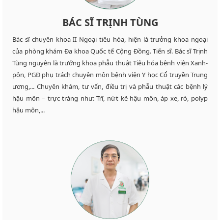
BÁC SĨ TRỊNH TÙNG
Bác sĩ chuyên khoa II Ngoại tiêu hóa, hiện là trưởng khoa ngoại
của phòng khám Đa khoa Quốc tế Cộng Đồng. Tiến sĩ. Bác sĩ Trịnh
Tùng nguyên là trưởng khoa phẫu thuật Tiêu hóa bệnh viện Xanh-
pôn, PGĐ phụ trách chuyên môn bệnh viện Y học Cổ truyền Trung
ương,... Chuyên khám, tư vấn, điều trị và phẫu thuật các bệnh lý
hậu môn – trực tràng như: Trĩ, nứt kẽ hậu môn, áp xe, rò, polyp
hậu môn,...