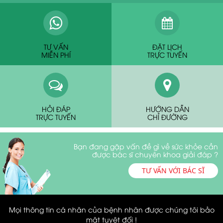
TƯ VẤN
ĐẶT LỊCH
MIỄN PHÍ
TRỰC TUYẾN
HỎI ĐÁP
HƯỚNG DẪN
TRỰC TUYẾN
CHỈ ĐƯỜNG
Bạn đang gặp vấn đề gì về sức khỏe cần
được bác sĩ chuyên khoa giải đáp ?
TƯ VẤN VỚI BÁC SĨ
Mọi thông tin cá nhân của bệnh nhân được chúng tôi bảo
mật tuyệt đối !