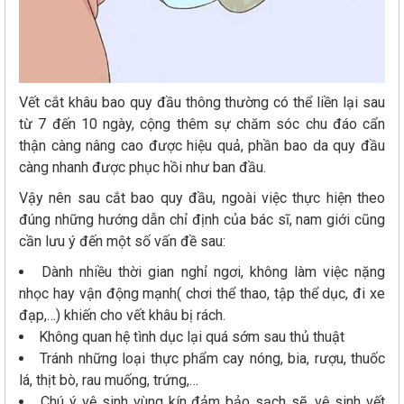
Vết cắt khâu bao quy đầu thông thường có thể liền lại sau
từ 7 đến 10 ngày, cộng thêm sự chăm sóc chu đáo cẩn
thận càng nâng cao được hiệu quả, phần bao da quy đầu
càng nhanh được phục hồi như ban đầu.
Vậy nên sau cắt bao quy đầu, ngoài việc thực hiện theo
đúng những hướng dẫn chỉ định của bác sĩ, nam giới cũng
cần lưu ý đến một số vấn đề sau:
Dành nhiều thời gian nghỉ ngơi, không làm việc nặng
nhọc hay vận động mạnh( chơi thể thao, tập thể dục, đi xe
đạp,…) khiến cho vết khâu bị rách.
Không quan hệ tình dục lại quá sớm sau thủ thuật
Tránh những loại thực phẩm cay nóng, bia, rượu, thuốc
lá, thịt bò, rau muống, trứng,…
Chú ý vệ sinh vùng kín đảm bảo sạch sẽ, vệ sinh vết