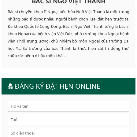
BÁC SĨ NGÔ VIỆT THÀNH
Bác sĩ chuyên khoa II Ngoại tiêu hóa Ngô Việt Thành là một trong
những bác sĩ được nhiều người bệnh chọn lựa, đặt hẹn trước tại
Đa khoa Quốc tế Cộng Đồng. Bác sĩ Ngô Việt Thành từng là bác sĩ
khoa Ngoại của bệnh viện Việt Đức, phó trưởng khoa Ngoại bệnh
viện Phổi Trung ương, chủ nhiệm bộ môn Ngoại của trường Đại
học Y… Sở trường của bác Thành là thực hiện cắt trĩ đồng thời
chữa các bệnh ở hậu môn khác..
ĐĂNG KÝ ĐẶT HẸN ONLINE