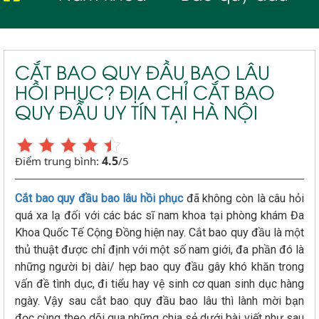
CẮT BAO QUY ĐẦU BAO LÂU
HỒI PHỤC? ĐỊA CHỈ CẮT BAO
QUY ĐẦU UY TÍN TẠI HÀ NỘI
4.5
Điểm trung bình:
/5
Cắt bao quy đầu bao lâu hồi phục
đã không còn là câu hỏi
quá xa lạ đối với các bác sĩ nam khoa tại phòng khám Đa
Khoa Quốc Tế Cộng Đồng hiện nay. Cắt bao quy đầu là một
thủ thuật được chỉ định với một số nam giới, đa phần đó là
những người bị dài/ hẹp bao quy đầu gây khó khăn trong
vấn đề tình dục, đi tiểu hay vệ sinh cơ quan sinh dục hàng
ngày. Vậy sau cắt bao quy đầu bao lâu thì lành mời bạn
đọc cùng theo dõi qua những chia sẻ dưới bài viết như sau