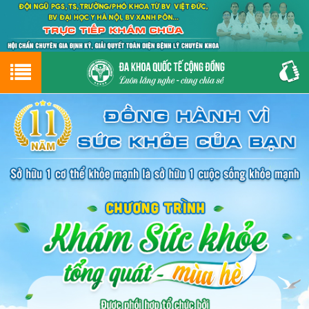
Hotline
0243.9656.999
tư vấn miễn phí
GIỚI THIỆU VỀ PHÒNG KHÁM
CƠ SỞ VẬT CHẤT
GIỚI THIỆU
ĐẶT HẸN LỊCH KHÁM
ĐƯỜNG TỚI PHÒNG KHÁM
NAM KHOA
PHỤ KHOA
BỆNH HẬU MÔN