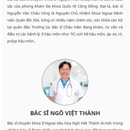
sắc của phòng khám Đa khoa Quốc tế Cộng Đồng. Đại tá, bác sĩ
Nguyễn Văn Châu từng là Nguyên Chủ nhiệm khoa Ngoại bệnh
viện Quân đội 354, từng có nhiều năm chăm sóc, sức khỏe cán bộ
tại quần đảo Trường Sa. Bác sĩ Châu hiện đang khám, tư vấn và
điều trị các bệnh lý ở hậu môn như: Trĩ, nứt kẽ hậu môn, áp xe, rò,
polyp hậu môn..
BÁC SĨ NGÔ VIỆT THÀNH
Bác sĩ chuyên khoa II Ngoại tiêu hóa Ngô Việt Thành là một trong
những bác sĩ được nhiều người bệnh chọn lựa, đặt hẹn trước tại