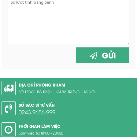
GỬI
ĐỊA CHỈ PHÒNG KHÁM
SỐ 193C1 BÀ TRIỆU - HAI BÀ TRƯNG - HÀ NỘI
SỐ BÁC SĨ TƯ VẤN
0243.9656.999
THỜI GIAN LÀM VIỆC
Làm việc từ: 8h00 - 20h00