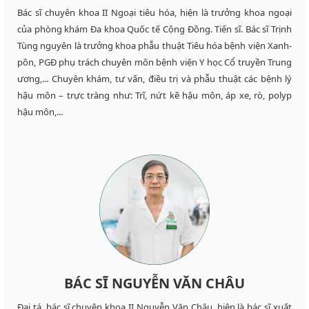
Bác sĩ chuyên khoa II Ngoại tiêu hóa, hiện là trưởng khoa ngoại
của phòng khám Đa khoa Quốc tế Cộng Đồng. Tiến sĩ. Bác sĩ Trịnh
Tùng nguyên là trưởng khoa phẫu thuật Tiêu hóa bệnh viện Xanh-
pôn, PGĐ phụ trách chuyên môn bệnh viện Y học Cổ truyền Trung
ương,... Chuyên khám, tư vấn, điều trị và phẫu thuật các bệnh lý
hậu môn – trực tràng như: Trĩ, nứt kẽ hậu môn, áp xe, rò, polyp
hậu môn,...
BÁC SĨ NGUYỄN VĂN CHÂU
Đại tá, bác sĩ chuyên khoa II Nguyễn Văn Châu, hiện là bác sĩ xuất