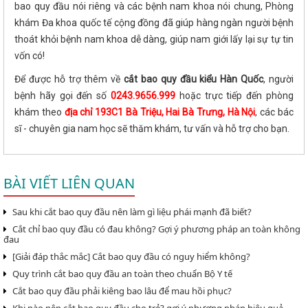
bao quy đầu nói riêng và các bệnh nam khoa nói chung, Phòng
khám Đa khoa quốc tế cộng đồng đã giúp hàng ngàn người bệnh
thoát khỏi bệnh nam khoa dễ dàng, giúp nam giới lấy lại sự tự tin
vốn có!
Để được hỗ trợ thêm về
cắt bao quy đầu kiểu Hàn Quốc
, người
bệnh hãy gọi đến số
0243.9656.999
hoặc trực tiếp đến phòng
khám theo
địa chỉ 193C1 Bà Triệu, Hai Bà Trưng, Hà Nội
, các bác
sĩ - chuyên gia nam học sẽ thăm khám, tư vấn và hỗ trợ cho bạn.
BÀI VIẾT LIÊN QUAN
Sau khi cắt bao quy đầu nên làm gì liệu phái mạnh đã biết?
Cắt chỉ bao quy đầu có đau không? Gợi ý phương pháp an toàn không
đau
[Giải đáp thắc mắc] Cắt bao quy đầu có nguy hiểm không?
Quy trình cắt bao quy đầu an toàn theo chuẩn Bộ Y tế
Cắt bao quy đầu phải kiêng bao lâu để mau hồi phục?
Khi nào nên cắt bao quy đầu cho trẻ? gợi ý phương pháp hiệu quả