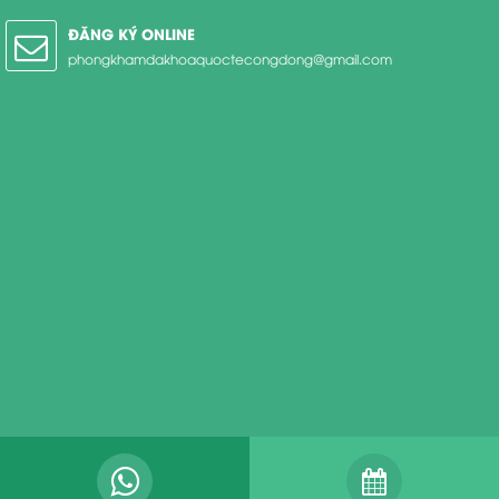
ĐĂNG KÝ ONLINE
phongkhamdakhoaquoctecongdong@gmail.com