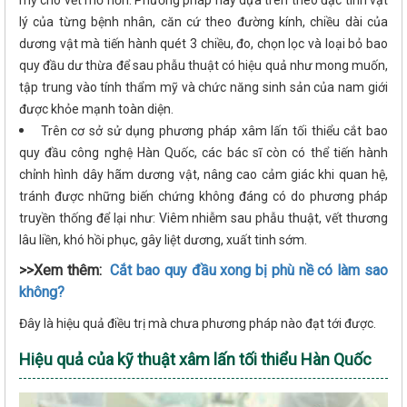
mỹ cho vết mổ hơn. Phương pháp này dựa trên theo đặc tính vật
lý của từng bệnh nhân, căn cứ theo đường kính, chiều dài của
dương vật mà tiến hành quét 3 chiều, đo, chọn lọc và loại bỏ bao
quy đầu dư thừa để sau phẫu thuật có hiệu quả như mong muốn,
tập trung vào tính thẩm mỹ và chức năng sinh sản của nam giới
được khỏe mạnh toàn diện.
Trên cơ sở sử dụng phương pháp xâm lấn tối thiểu cắt bao
quy đầu công nghệ Hàn Quốc, các bác sĩ còn có thể tiến hành
chỉnh hình dây hãm dương vật, nâng cao cảm giác khi quan hệ,
tránh được những biến chứng không đáng có do phương pháp
truyền thống để lại như: Viêm nhiễm sau phẫu thuật, vết thương
lâu liền, khó hồi phục, gây liệt dương, xuất tinh sớm.
>>Xem thêm:
Cắt bao quy đầu xong bị phù nề có làm sao
không?
Đây là hiệu quả điều trị mà chưa phương pháp nào đạt tới được.
Hiệu quả của kỹ thuật xâm lấn tối thiểu Hàn Quốc