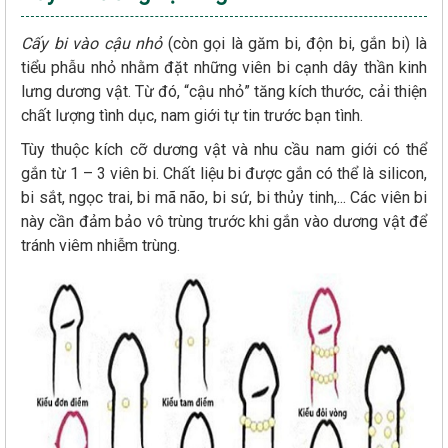
Cấy bi vào cậu nhỏ
(còn gọi là găm bi, độn bi, gắn bi) là
tiểu phẫu nhỏ nhằm đặt những viên bi cạnh dây thần kinh
lưng dương vật. Từ đó, “cậu nhỏ” tăng kích thước, cải thiện
chất lượng tình dục, nam giới tự tin trước bạn tình.
Tùy thuộc kích cỡ dương vật và nhu cầu nam giới có thể
gắn từ 1 – 3 viên bi. Chất liệu bi được gắn có thể là silicon,
bi sắt, ngọc trai, bi mã não, bi sứ, bi thủy tinh,... Các viên bi
này cần đảm bảo vô trùng trước khi gắn vào dương vật để
tránh viêm nhiễm trùng.