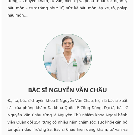
ương,... Chuyên khám, tư vấn, điều trị và phẫu thuật các bệnh lý
hậu môn – trực tràng như: Trĩ, nứt kẽ hậu môn, áp xe, rò, polyp
hậu môn,...
BÁC SĨ NGUYỄN VĂN CHÂU
Đại tá, bác sĩ chuyên khoa II Nguyễn Văn Châu, hiện là bác sĩ xuất
sắc của phòng khám Đa khoa Quốc tế Cộng Đồng. Đại tá, bác sĩ
Nguyễn Văn Châu từng là Nguyên Chủ nhiệm khoa Ngoại bệnh
viện Quân đội 354, từng có nhiều năm chăm sóc, sức khỏe cán bộ
tại quần đảo Trường Sa. Bác sĩ Châu hiện đang khám, tư vấn và