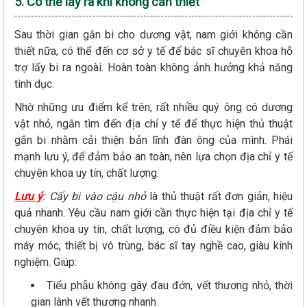
5. Có thể lấy ra khi không cần thiết
Sau thời gian gắn bi cho dương vật, nam giới không cần
thiết nữa, có thể đến cơ sở y tế để bác sĩ chuyên khoa hỗ
trợ lấy bi ra ngoài. Hoàn toàn không ảnh hưởng khả năng
tình dục.
Nhờ những ưu điểm kể trên, rất nhiều quý ông có dương
vật nhỏ, ngắn tìm đến địa chỉ y tế để thực hiện thủ thuật
gắn bi nhằm cải thiện bản lĩnh đàn ông của mình. Phái
mạnh lưu ý, để đảm bảo an toàn, nên lựa chọn địa chỉ y tế
chuyên khoa uy tín, chất lượng.
Lưu ý
:
Cấy bi vào cậu nhỏ
là thủ thuật rất đơn giản, hiệu
quả nhanh. Yêu cầu nam giới cần thực hiện tại địa chỉ y tế
chuyên khoa uy tín, chất lượng, có đủ điều kiện đảm bảo
máy móc, thiết bị vô trùng, bác sĩ tay nghề cao, giàu kinh
nghiệm. Giúp:
Tiểu phẫu không gây đau đớn, vết thương nhỏ, thời
gian lành vết thương nhanh.