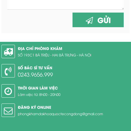
GỬI
ĐỊA CHỈ PHÒNG KHÁM
SỐ 193C1 BÀ TRIỆU - HAI BÀ TRƯNG - HÀ NỘI
SỐ BÁC SĨ TƯ VẤN
0243.9656.999
THỜI GIAN LÀM VIỆC
Làm việc từ: 8h00 - 20h00
ĐĂNG KÝ ONLINE
phongkhamdakhoaquoctecongdong@gmail.com