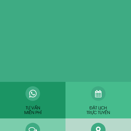
TƯ VẤN
ĐẶT LỊCH
MIỄN PHÍ
TRỰC TUYẾN