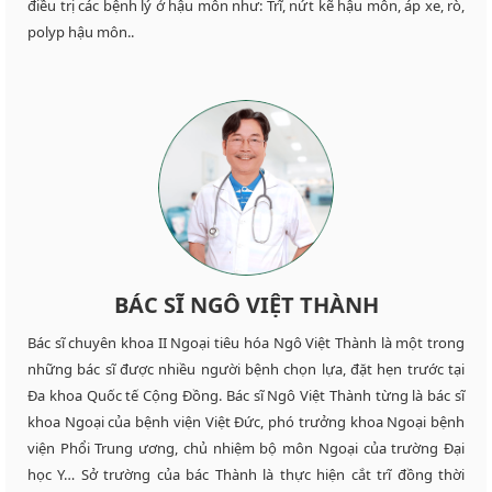
điều trị các bệnh lý ở hậu môn như: Trĩ, nứt kẽ hậu môn, áp xe, rò,
polyp hậu môn..
BÁC SĨ NGÔ VIỆT THÀNH
Bác sĩ chuyên khoa II Ngoại tiêu hóa Ngô Việt Thành là một trong
những bác sĩ được nhiều người bệnh chọn lựa, đặt hẹn trước tại
Đa khoa Quốc tế Cộng Đồng. Bác sĩ Ngô Việt Thành từng là bác sĩ
khoa Ngoại của bệnh viện Việt Đức, phó trưởng khoa Ngoại bệnh
viện Phổi Trung ương, chủ nhiệm bộ môn Ngoại của trường Đại
học Y… Sở trường của bác Thành là thực hiện cắt trĩ đồng thời