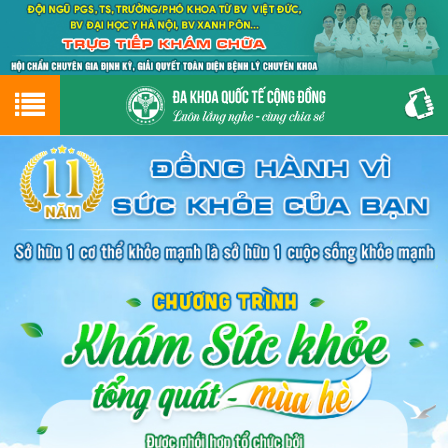
Hotline
0243.9656.999
tư vấn miễn phí
GIỚI THIỆU VỀ PHÒNG KHÁM
CƠ SỞ VẬT CHẤT
GIỚI THIỆU
ĐẶT HẸN LỊCH KHÁM
ĐƯỜNG TỚI PHÒNG KHÁM
NAM KHOA
PHỤ KHOA
BỆNH HẬU MÔN