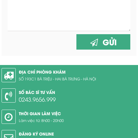
GỬI
ĐỊA CHỈ PHÒNG KHÁM
SỐ 193C1 BÀ TRIỆU - HAI BÀ TRƯNG - HÀ NỘI
SỐ BÁC SĨ TƯ VẤN
0243.9656.999
THỜI GIAN LÀM VIỆC
Làm việc từ: 8h00 - 20h00
ĐĂNG KÝ ONLINE