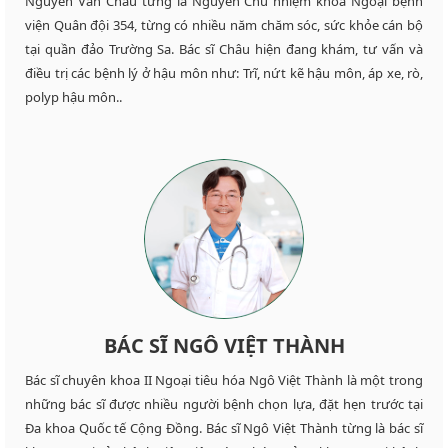
Nguyễn Văn Châu từng là Nguyên Chủ nhiệm khoa Ngoại bệnh
viện Quân đội 354, từng có nhiều năm chăm sóc, sức khỏe cán bộ
tại quần đảo Trường Sa. Bác sĩ Châu hiện đang khám, tư vấn và
điều trị các bệnh lý ở hậu môn như: Trĩ, nứt kẽ hậu môn, áp xe, rò,
polyp hậu môn..
BÁC SĨ NGÔ VIỆT THÀNH
Bác sĩ chuyên khoa II Ngoại tiêu hóa Ngô Việt Thành là một trong
những bác sĩ được nhiều người bệnh chọn lựa, đặt hẹn trước tại
Đa khoa Quốc tế Cộng Đồng. Bác sĩ Ngô Việt Thành từng là bác sĩ