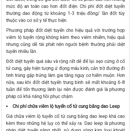
mức độ an toàn cao hơn đốt điện. Chi phí đốt diệt tuyến
thường dao động từ khoảng 1-3 triệu đồng/ lần đốt tùy
thuộc vào cơ sở y tế thực hiện.
Phương pháp đốt diệt tuyến cho hiệu quả với trường hợp
viêm lộ tuyến rộng không kèm theo viêm nhiễm, hiệu quả
nhưng cũng dễ tái phát nên người bệnh thường phải diệt
tuyến nhiều lần.
Đốt diệt tuyến quá sâu và rộng rất dễ để lại sẹo cứng ở cổ
tử cung, gây hiện tượng ứ đọng máu kinh, cản trở đường đi
tinh trùng gặp trứng làm gia tăng nguy cơ hiếm muộn. Hơn
nữa, sau khi đốt diệt tuyến trung bình sẽ mất khoảng 6-8
tuần để tổn thương lành lại nên được đánh giá là phương
pháp có khả năng hồi phục chậm.
Chi phí chữa viêm lộ tuyến cổ tử cung bằng dao Leep
Giá chữa viêm lộ tuyến cổ tử cung bằng dao leep khá cao
kèm theo những hệ lụy có thể xảy ra. Dao leep là phương
pháp diệt tuyến nặng nhất, sử dụng vòng kim loại khoét