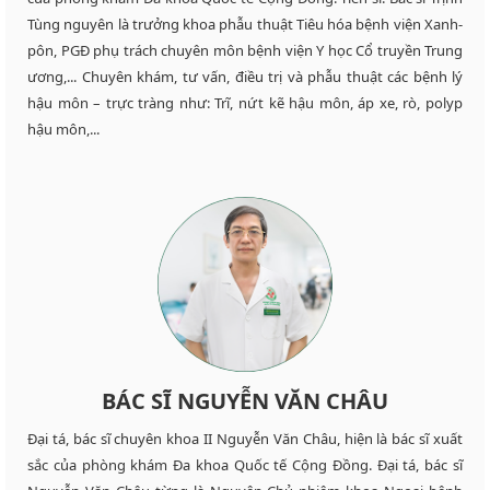
Tùng nguyên là trưởng khoa phẫu thuật Tiêu hóa bệnh viện Xanh-
pôn, PGĐ phụ trách chuyên môn bệnh viện Y học Cổ truyền Trung
ương,... Chuyên khám, tư vấn, điều trị và phẫu thuật các bệnh lý
hậu môn – trực tràng như: Trĩ, nứt kẽ hậu môn, áp xe, rò, polyp
hậu môn,...
BÁC SĨ NGUYỄN VĂN CHÂU
Đại tá, bác sĩ chuyên khoa II Nguyễn Văn Châu, hiện là bác sĩ xuất
sắc của phòng khám Đa khoa Quốc tế Cộng Đồng. Đại tá, bác sĩ