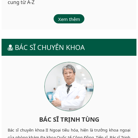
cung từ A-Z
Xem thêm
BÁC SĨ CHUYÊN KHOA
BÁC SĨ TRỊNH TÙNG
Bác sĩ chuyên khoa II Ngoại tiêu hóa, hiện là trưởng khoa ngoại
của phòng khám Đa khoa Quốc tế Cộng Đồng. Tiến sĩ. Bác sĩ Trịnh