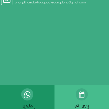
phongkhamdakhoaquoctecongdong@gmail.com
TƯ VẤN
ĐẶT LỊCH