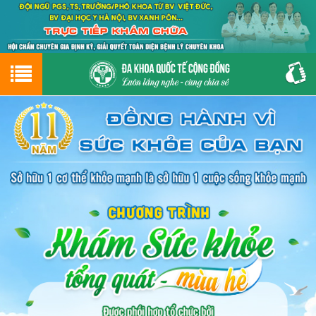
Hotline
0243.9656.999
tư vấn miễn phí
GIỚI THIỆU VỀ PHÒNG KHÁM
CƠ SỞ VẬT CHẤT
GIỚI THIỆU
ĐẶT HẸN LỊCH KHÁM
ĐƯỜNG TỚI PHÒNG KHÁM
NAM KHOA
PHỤ KHOA
BỆNH HẬU MÔN