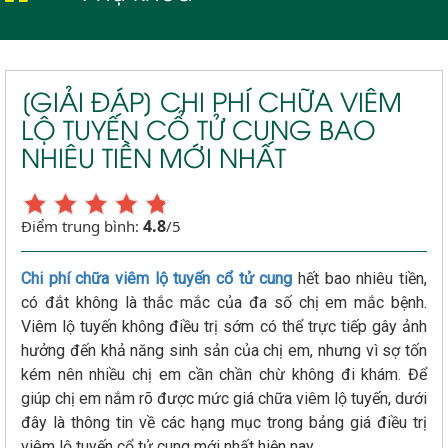
Viêm lộ tuyến cổ tử cung
[GIẢI ĐÁP] CHI PHÍ CHỮA VIÊM
LỘ TUYẾN CỔ TỬ CUNG BAO
NHIÊU TIỀN MỚI NHẤT
4.8
Điểm trung bình:
/5
Chi phí chữa viêm lộ tuyến cổ tử cung
hết bao nhiêu tiền,
có đắt không là thắc mắc của đa số chị em mắc bệnh.
Viêm lộ tuyến không điều trị sớm có thể trực tiếp gây ảnh
hưởng đến khả năng sinh sản của chị em, nhưng vì sợ tốn
kém nên nhiều chị em cần chần chừ không đi khám. Để
giúp chị em nắm rõ được mức giá chữa viêm lộ tuyến, dưới
đây là thông tin về các hạng mục trong bảng giá điều trị
viêm lộ tuyến cổ tử cung mới nhất hiện nay.