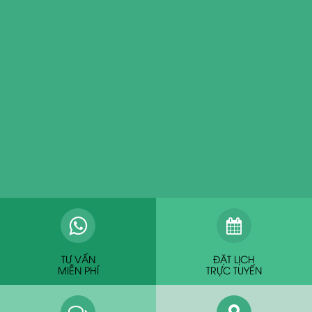
TƯ VẤN
ĐẶT LỊCH
MIỄN PHÍ
TRỰC TUYẾN