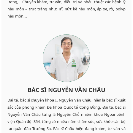
ương,... Chuyên khám, tư vấn, điều trị và phẫu thuật các bệnh lý
hậu môn – trực tràng như: Trĩ, nứt kẽ hậu môn, áp xe, rò, polyp
hậu môn,...
BÁC SĨ NGUYỄN VĂN CHÂU
Đại tá, bác sĩ chuyên khoa II Nguyễn Văn Châu, hiện là bác sĩ xuất
sắc của phòng khám Đa khoa Quốc tế Cộng Đồng. Đại tá, bác sĩ
Nguyễn Văn Châu từng là Nguyên Chủ nhiệm khoa Ngoại bệnh
viện Quân đội 354, từng có nhiều năm chăm sóc, sức khỏe cán bộ
tại quần đảo Trường Sa. Bác sĩ Châu hiện đang khám, tư vấn và