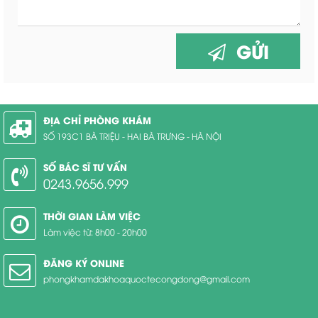
GỬI
ĐỊA CHỈ PHÒNG KHÁM
SỐ 193C1 BÀ TRIỆU - HAI BÀ TRƯNG - HÀ NỘI
SỐ BÁC SĨ TƯ VẤN
0243.9656.999
THỜI GIAN LÀM VIỆC
Làm việc từ: 8h00 - 20h00
ĐĂNG KÝ ONLINE
phongkhamdakhoaquoctecongdong@gmail.com