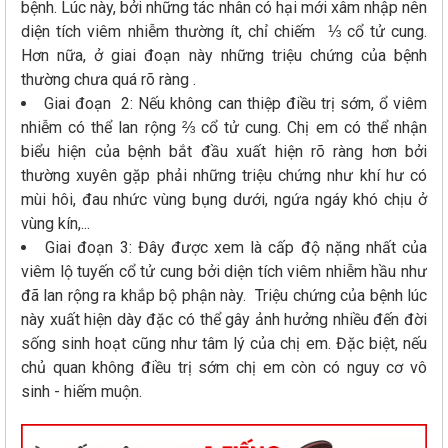
bệnh. Lúc này, bởi những tác nhân có hại mới xâm nhập nên
diện tích viêm nhiễm thường ít, chỉ chiếm ⅓ cổ tử cung.
Hơn nữa, ở giai đoạn này những triệu chứng của bệnh
thường chưa quá rõ ràng .
Giai đoạn 2: Nếu không can thiệp điều trị sớm, ổ viêm
nhiễm có thể lan rộng ⅔ cổ tử cung. Chị em có thể nhận
biểu hiện của bệnh bắt đầu xuất hiện rõ ràng hơn bởi
thường xuyên gặp phải những triệu chứng như khí hư có
mùi hôi, đau nhức vùng bụng dưới, ngứa ngáy khó chịu ở
vùng kín,...
Giai đoạn 3: Đây được xem là cấp độ nặng nhất của
viêm lộ tuyến cổ tử cung bởi diện tích viêm nhiễm hầu như
đã lan rộng ra khắp bộ phận này. Triệu chứng của bệnh lúc
này xuất hiện dày đặc có thể gây ảnh hưởng nhiều đến đời
sống sinh hoạt cũng như tâm lý của chị em. Đặc biệt, nếu
chủ quan không điều trị sớm chị em còn có nguy cơ vô
sinh - hiếm muộn.