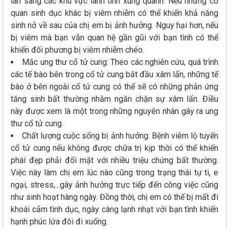
lan sang các khu vực lành tính xung quanh. Nếu những cơ
quan sinh dục khác bị viêm nhiễm có thể khiến khả năng
sinh nở về sau của chị em bị ảnh hưởng. Nguy hại hơn, nếu
bị viêm mà bạn vẫn quan hệ gần gũi với bạn tình có thể
khiến đối phương bị viêm nhiễm chéo.
Mắc ung thư cổ tử cung: Theo các nghiên cứu, quá trình
các tế bào bên trong cổ tử cung bắt đầu xâm lấn, những tế
bào ở bên ngoài cổ tử cung có thể sẽ có những phản ứng
tăng sinh bất thường nhằm ngăn chặn sự xâm lấn. Điều
này được xem là một trong những nguyên nhân gây ra ung
thư cổ tử cung.
Chất lượng cuộc sống bị ảnh hưởng: Bệnh viêm lộ tuyến
cổ tử cung nếu không được chữa trị kịp thời có thể khiến
phái đẹp phải đối mặt với nhiều triệu chứng bất thường.
Việc này làm chị em lúc nào cũng trong trạng thái tự ti, e
ngại, stress,...gây ảnh hưởng trực tiếp đến công việc cũng
như sinh hoạt hàng ngày. Đồng thời, chị em có thể bị mất đi
khoái cảm tình dục, ngày càng lạnh nhạt với bạn tình khiến
hạnh phúc lứa đôi đi xuống.