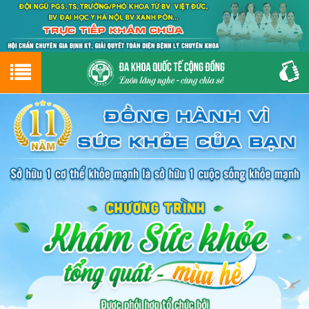
Hotline
0243.9656.999
tư vấn miễn phí
GIỚI THIỆU VỀ PHÒNG KHÁM
CƠ SỞ VẬT CHẤT
GIỚI THIỆU
ĐẶT HẸN LỊCH KHÁM
ĐƯỜNG TỚI PHÒNG KHÁM
NAM KHOA
PHỤ KHOA
BỆNH HẬU MÔN