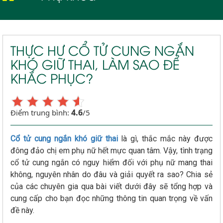
Viêm lộ tuyến cổ tử cung
THỰC HƯ CỔ TỬ CUNG NGẮN
KHÓ GIỮ THAI, LÀM SAO ĐỂ
KHẮC PHỤC?
4.6
Điểm trung bình:
/5
Cổ tử cung ngắn khó giữ thai
là gì, thắc mắc này được
đông đảo chị em phụ nữ hết mực quan tâm. Vậy, tình trạng
cổ tử cung ngắn có nguy hiểm đối với phụ nữ mang thai
không, nguyên nhân do đâu và giải quyết ra sao? Chia sẻ
của các chuyên gia qua bài viết dưới đây sẽ tổng hợp và
cung cấp cho bạn đọc những thông tin quan trọng về vấn
đề này.