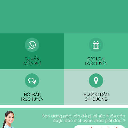
TƯ VẤN
ĐẶT LỊCH
MIỄN PHÍ
TRỰC TUYẾN
HỎI ĐÁP
HƯỚNG DẪN
TRỰC TUYẾN
CHỈ ĐƯỜNG
Bạn đang gặp vấn đề gì về sức khỏe cần
được bác sĩ chuyên khoa giải đáp ?