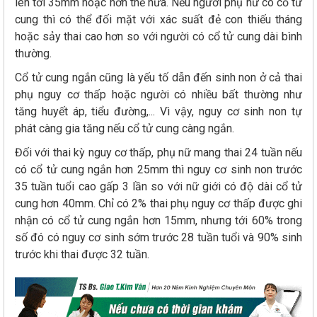
lên tới 35mm hoặc hơn thế nữa. Nếu người phụ nữ có cổ tử
cung thì có thể đối mặt với xác suất đẻ con thiếu tháng
hoặc sảy thai cao hơn so với người có cổ tử cung dài bình
thường.
Cổ tử cung ngắn cũng là yếu tố dẫn đến sinh non ở cả thai
phụ nguy cơ thấp hoặc người có nhiều bất thường như
tăng huyết áp, tiểu đường,... Vì vậy, nguy cơ sinh non tự
phát càng gia tăng nếu cổ tử cung càng ngắn.
Đối với thai kỳ nguy cơ thấp, phụ nữ mang thai 24 tuần nếu
có cổ tử cung ngắn hơn 25mm thì nguy cơ sinh non trước
35 tuần tuổi cao gấp 3 lần so với nữ giới có độ dài cổ tử
cung hơn 40mm. Chỉ có 2% thai phụ nguy cơ thấp được ghi
nhận có cổ tử cung ngắn hơn 15mm, nhưng tới 60% trong
số đó có nguy cơ sinh sớm trước 28 tuần tuổi và 90% sinh
trước khi thai được 32 tuần.