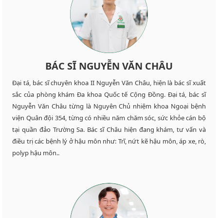
BÁC SĨ NGUYỄN VĂN CHÂU
Đại tá, bác sĩ chuyên khoa II Nguyễn Văn Châu, hiện là bác sĩ xuất
sắc của phòng khám Đa khoa Quốc tế Cộng Đồng. Đại tá, bác sĩ
Nguyễn Văn Châu từng là Nguyên Chủ nhiệm khoa Ngoại bệnh
viện Quân đội 354, từng có nhiều năm chăm sóc, sức khỏe cán bộ
tại quần đảo Trường Sa. Bác sĩ Châu hiện đang khám, tư vấn và
điều trị các bệnh lý ở hậu môn như: Trĩ, nứt kẽ hậu môn, áp xe, rò,
polyp hậu môn..