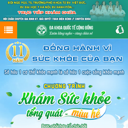
Hotline
0243.9656.999
tư vấn miễn phí
GIỚI THIỆU VỀ PHÒNG KHÁM
CƠ SỞ VẬT CHẤT
GIỚI THIỆU
ĐẶT HẸN LỊCH KHÁM
ĐƯỜNG TỚI PHÒNG KHÁM
NAM KHOA
PHỤ KHOA
BỆNH HẬU MÔN