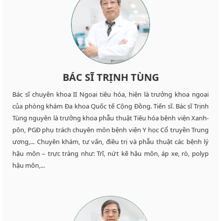
BÁC SĨ TRỊNH TÙNG
Bác sĩ chuyên khoa II Ngoại tiêu hóa, hiện là trưởng khoa ngoại
của phòng khám Đa khoa Quốc tế Cộng Đồng. Tiến sĩ. Bác sĩ Trịnh
Tùng nguyên là trưởng khoa phẫu thuật Tiêu hóa bệnh viện Xanh-
pôn, PGĐ phụ trách chuyên môn bệnh viện Y học Cổ truyền Trung
ương,... Chuyên khám, tư vấn, điều trị và phẫu thuật các bệnh lý
hậu môn – trực tràng như: Trĩ, nứt kẽ hậu môn, áp xe, rò, polyp
hậu môn,...