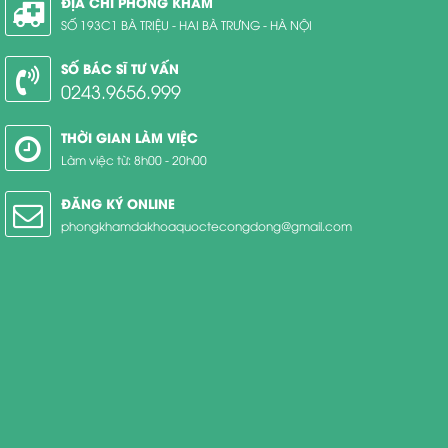
ĐỊA CHỈ PHÒNG KHÁM
SỐ 193C1 BÀ TRIỆU - HAI BÀ TRƯNG - HÀ NỘI
SỐ BÁC SĨ TƯ VẤN
0243.9656.999
THỜI GIAN LÀM VIỆC
Làm việc từ: 8h00 - 20h00
ĐĂNG KÝ ONLINE
phongkhamdakhoaquoctecongdong@gmail.com