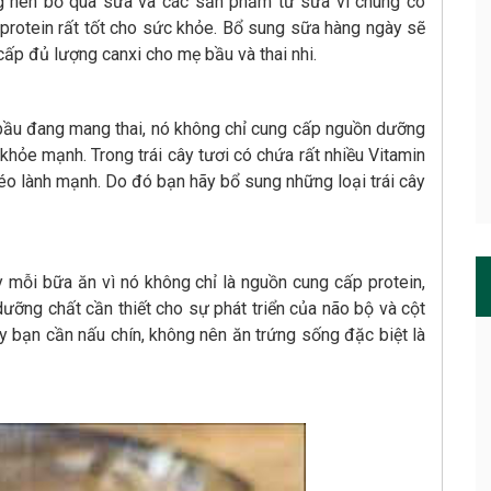
ng nên bỏ qua sữa và các sản phẩm từ sữa vì chúng có
rotein rất tốt cho sức khỏe. Bổ sung sữa hàng ngày sẽ
cấp đủ lượng canxi cho mẹ bầu và thai nhi.
ẹ bầu đang mang thai, nó không chỉ cung cấp nguồn dưỡng
 khỏe mạnh. Trong trái cây tươi có chứa rất nhiều Vitamin
béo lành mạnh. Do đó bạn hãy bổ sung những loại trái cây
mỗi bữa ăn vì nó không chỉ là nguồn cung cấp protein,
 dưỡng chất cần thiết cho sự phát triển của não bộ và cột
y bạn cần nấu chín, không nên ăn trứng sống đặc biệt là