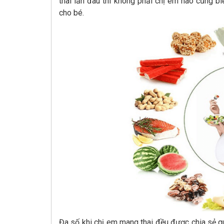
thai lần đâu thì không phải chị em nào cũng b
cho bé.
Đa số khi chị em mang thai đều được chia sẻ q