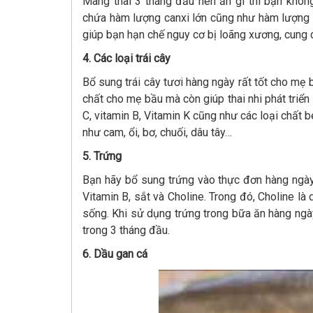
Mang thai 3 tháng đầu nên ăn gì thì bạn khô
chứa hàm lượng canxi lớn cũng như hàm lượng p
giúp bạn hạn chế nguy cơ bị loãng xương, cung 
4. Các loại trái cây
Bổ sung trái cây tươi hàng ngày rất tốt cho m
chất cho mẹ bầu mà còn giúp thai nhi phát triển
C, vitamin B, Vitamin K cũng như các loại chất 
như cam, ổi, bơ, chuối, dâu tây…
5. Trứng
Bạn hãy bổ sung trứng vào thực đơn hàng ngày 
Vitamin B, sắt và Choline. Trong đó, Choline là
sống. Khi sử dụng trứng trong bữa ăn hàng ngà
trong 3 tháng đầu.
6. Dầu gan cá