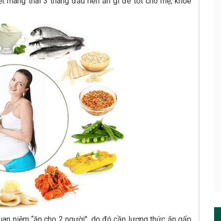
iết mang thai 3 tháng đầu nên ăn gì để tốt cho mẹ, khỏe
uan niệm “ăn cho 2 người", do đó cần lượng thức ăn gấp