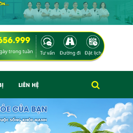
9656.999
ngày trong tuần
Tư vấn
Đường đi
Đặt lịch
BỊ
LIÊN HỆ