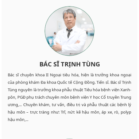
BÁC SĨ TRỊNH TÙNG
Bác sĩ chuyên khoa II Ngoại tiêu hóa, hiện là trưởng khoa ngoại
của phòng khám Đa khoa Quốc tế Cộng Đồng. Tiến sĩ. Bác sĩ Trịnh
Tùng nguyên là trưởng khoa phẫu thuật Tiêu hóa bệnh viện Xanh-
pôn, PGĐ phụ trách chuyên môn bệnh viện Y học Cổ truyền Trung
ương,... Chuyên khám, tư vấn, điều trị và phẫu thuật các bệnh lý
hậu môn – trực tràng như: Trĩ, nứt kẽ hậu môn, áp xe, rò, polyp
hậu môn,...