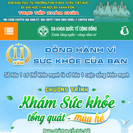
Hotline
0243.9656.999
tư vấn miễn phí
GIỚI THIỆU VỀ PHÒNG KHÁM
CƠ SỞ VẬT CHẤT
GIỚI THIỆU
ĐẶT HẸN LỊCH KHÁM
ĐƯỜNG TỚI PHÒNG KHÁM
NAM KHOA
PHỤ KHOA
BỆNH HẬU MÔN