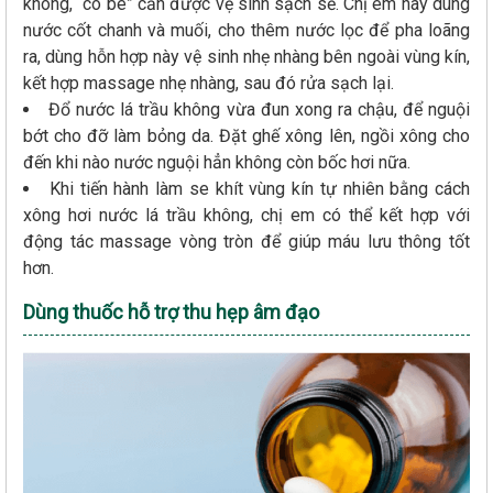
không, “cô bé” cần được vệ sinh sạch sẽ. Chị em hãy dùng
nước cốt chanh và muối, cho thêm nước lọc để pha loãng
ra, dùng hỗn hợp này vệ sinh nhẹ nhàng bên ngoài vùng kín,
kết hợp massage nhẹ nhàng, sau đó rửa sạch lại.
Đổ nước lá trầu không vừa đun xong ra chậu, để nguội
bớt cho đỡ làm bỏng da. Đặt ghế xông lên, ngồi xông cho
đến khi nào nước nguội hẳn không còn bốc hơi nữa.
Khi tiến hành làm se khít vùng kín tự nhiên bằng cách
xông hơi nước lá trầu không, chị em có thể kết hợp với
động tác massage vòng tròn để giúp máu lưu thông tốt
hơn.
Dùng thuốc hỗ trợ thu hẹp âm đạo