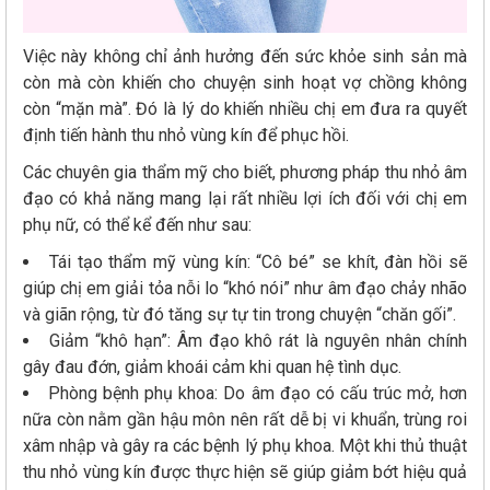
Việc này không chỉ ảnh hưởng đến sức khỏe sinh sản mà
còn mà còn khiến cho chuyện sinh hoạt vợ chồng không
còn “mặn mà”. Đó là lý do khiến nhiều chị em đưa ra quyết
định tiến hành thu nhỏ vùng kín để phục hồi.
Các chuyên gia thẩm mỹ cho biết, phương pháp thu nhỏ âm
đạo có khả năng mang lại rất nhiều lợi ích đối với chị em
phụ nữ, có thể kể đến như sau:
Tái tạo thẩm mỹ vùng kín: “Cô bé” se khít, đàn hồi sẽ
giúp chị em giải tỏa nỗi lo “khó nói” như âm đạo chảy nhão
và giãn rộng, từ đó tăng sự tự tin trong chuyện “chăn gối”.
Giảm “khô hạn”: Âm đạo khô rát là nguyên nhân chính
gây đau đớn, giảm khoái cảm khi quan hệ tình dục.
Phòng bệnh phụ khoa: Do âm đạo có cấu trúc mở, hơn
nữa còn nằm gần hậu môn nên rất dễ bị vi khuẩn, trùng roi
xâm nhập và gây ra các bệnh lý phụ khoa. Một khi thủ thuật
thu nhỏ vùng kín được thực hiện sẽ giúp giảm bớt hiệu quả