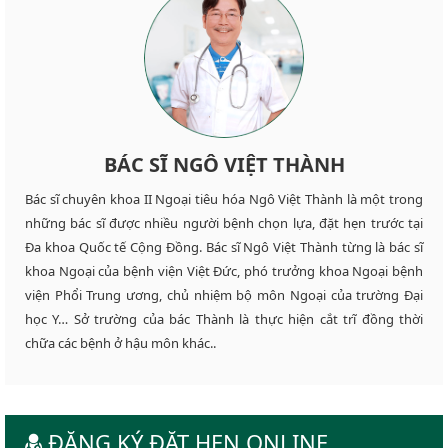
BÁC SĨ NGÔ VIỆT THÀNH
Bác sĩ chuyên khoa II Ngoại tiêu hóa Ngô Việt Thành là một trong
những bác sĩ được nhiều người bệnh chọn lựa, đặt hẹn trước tại
Đa khoa Quốc tế Cộng Đồng. Bác sĩ Ngô Việt Thành từng là bác sĩ
khoa Ngoại của bệnh viện Việt Đức, phó trưởng khoa Ngoại bệnh
viện Phổi Trung ương, chủ nhiệm bộ môn Ngoại của trường Đại
học Y… Sở trường của bác Thành là thực hiện cắt trĩ đồng thời
chữa các bệnh ở hậu môn khác..
ĐĂNG KÝ ĐẶT HẸN ONLINE