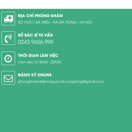
ĐỊA CHỈ PHÒNG KHÁM
SỐ 193C1 BÀ TRIỆU - HAI BÀ TRƯNG - HÀ NỘI
SỐ BÁC SĨ TƯ VẤN
0243.9656.999
THỜI GIAN LÀM VIỆC
Làm việc từ: 8h00 - 20h00
ĐĂNG KÝ ONLINE
phongkhamdakhoaquoctecongdong@gmail.com