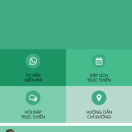
TƯ VẤN
ĐẶT LỊCH
MIỄN PHÍ
TRỰC TUYẾN
HỎI ĐÁP
HƯỚNG DẪN
TRỰC TUYẾN
CHỈ ĐƯỜNG