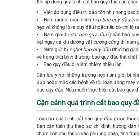
Khi áp dụng quy trình cắt bao quy đầu cần phải
Việc áp dụng điều trị bảo tồn như nong bao q
Nam giới bị mắc bệnh
hẹp bao quy đầu
(vòn
hẹp và không lộ ra quy đầu hoặc nếu có chỉ lộ ra
Nam giới bị
dài bao quy đầu
(phần bao quy
vật ngay cả khi dương vật cương cứng thì nam g
Nam giới bị
nghẹt bao quy đầu
(thường gặp 
về trạng thái bình thường, bao quy đầu thít chặt
Bao quy đầu bị viêm nhiễm nhiều lần
Cần lưu ý với những trường hợp nam giới bị nhiễ
đạo hoặc mắc các bệnh về rối loạn đông máy và
bao quy đầu. Nếu muốn thực hiện cắt bao quy đầ
Cận cảnh quá trình cắt bao quy đ
Toàn bộ quá trình cắt bao quy đầu được thực h
Bạn cần tuân thủ theo sự chỉ định, hướng dẫn 
chậm còn phụ thuộc vào phương pháp, tình trạn