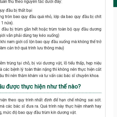
 tuân thủ theo nguyên tắc dưới đây:
uy đầu bị thất bại
g tròn bao quy đầu quá nhỏ, lớp da bao quy đầu bị chít
 1 nửa).
 đầu bị trùm gần hết hoặc trùm toàn bộ quy đầu dương
iới vẫn phải dùng tay kéo xuống)
khi nam giới cố lộn bao quy đầu xuống mà không thể trở
 làm cản trở quá trình lưu thông máu)
m trùng tại chỗ, bị vùi dương vật, lỗ tiểu thấp, hẹp niệu
 các bệnh lý toàn thân nặng thì không nên thực hiện cắt
u thì nên thăm khám và tư vấn các bác sĩ chuyên khoa.
ầu được thực hiện như thế nào?
iện theo quy trình nhất định để hạn chế những sai sót.
mà các bác sĩ đưa ra. Quá trình này thực hiện nhanh hay
g, mức độ bao quy đầu trùm kín dương vật.