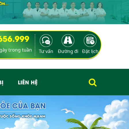
9656.999
ngày trong tuần
Tư vấn
Đường đi
Đặt lịch
BỊ
LIÊN HỆ