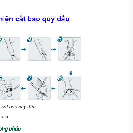
h cắt bao quy đầu
 sau:
ương pháp