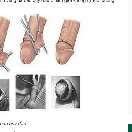
hành vùng da bao quy đầu ở nam giới không tự tuột xuống
 bao quy đầu