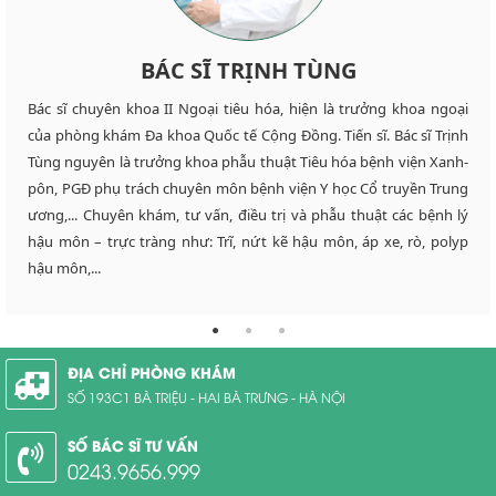
BÁC SĨ NGUYỄN VĂN CHÂU
BÁC SĨ NGÔ VIỆT THÀNH
BÁC SĨ TRỊNH TÙNG
Bác sĩ chuyên khoa II Ngoại tiêu hóa, hiện là trưởng khoa ngoại
Đại tá, bác sĩ chuyên khoa II Nguyễn Văn Châu, hiện là bác sĩ xuất
Bác sĩ chuyên khoa II Ngoại tiêu hóa Ngô Việt Thành là một trong
của phòng khám Đa khoa Quốc tế Cộng Đồng. Tiến sĩ. Bác sĩ Trịnh
sắc của phòng khám Đa khoa Quốc tế Cộng Đồng. Đại tá, bác sĩ
những bác sĩ được nhiều người bệnh chọn lựa, đặt hẹn trước tại
Tùng nguyên là trưởng khoa phẫu thuật Tiêu hóa bệnh viện Xanh-
Nguyễn Văn Châu từng là Nguyên Chủ nhiệm khoa Ngoại bệnh
Đa khoa Quốc tế Cộng Đồng. Bác sĩ Ngô Việt Thành từng là bác sĩ
pôn, PGĐ phụ trách chuyên môn bệnh viện Y học Cổ truyền Trung
viện Quân đội 354, từng có nhiều năm chăm sóc, sức khỏe cán bộ
khoa Ngoại của bệnh viện Việt Đức, phó trưởng khoa Ngoại bệnh
ương,... Chuyên khám, tư vấn, điều trị và phẫu thuật các bệnh lý
tại quần đảo Trường Sa. Bác sĩ Châu hiện đang khám, tư vấn và
viện Phổi Trung ương, chủ nhiệm bộ môn Ngoại của trường Đại
hậu môn – trực tràng như: Trĩ, nứt kẽ hậu môn, áp xe, rò, polyp
điều trị các bệnh lý ở hậu môn như: Trĩ, nứt kẽ hậu môn, áp xe, rò,
học Y… Sở trường của bác Thành là thực hiện cắt trĩ đồng thời
hậu môn,...
polyp hậu môn..
chữa các bệnh ở hậu môn khác..
ĐỊA CHỈ PHÒNG KHÁM
SỐ 193C1 BÀ TRIỆU - HAI BÀ TRƯNG - HÀ NỘI
SỐ BÁC SĨ TƯ VẤN
0243.9656.999