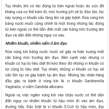
Tuy nhiên, khi có tác động từ bên ngoài hoặc do sức đề
kháng của cơ thể kém đi, môi trường pH sẽ bị đảo lộn, lúc
này lượng vi khuẩn xấu tăng lên và gây bệnh. Rửa vùng kín
bằng nước muối cũng chính là một trong những tác động
từ bên ngoài có thể dẫn đến mất cân bằng môi trường âm
đạo và dẫn đến những nguy cơ sau:
Nhiễm khuẩn, nhiễm nấm ở âm đạo
Rửa vùng kín bằng nước muối sẽ gây ra hiện tượng mất
cân bằng môi trường âm đạo. Bên cạnh việc nhưng vi
khuẩn có hại bị tiêu diệt thì kéo theo đó những vi khuẩn có
lợi cũng bị tiêu diệt. Tuy nhiên, những vi khuẩn có hại sẽ
vẫn tồn tại và gây bệnh tại âm đạo. Những tác nhân hàng
đầu gây ra bệnh ở vùng kín là: vi khuẩn Gardnerella
Vaginalis, vi nấm Candida albicans.
Ngoài ra, việc ngâm vùng kín vào chậu nước có thể dẫn
đến nguy cơ nhiễm khuẩn từ hậu môn đi vào âm đạo,
đường tiểu. Đặc biệt là vi khuẩn E.Coli từ hậu môn, đại