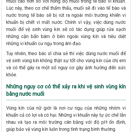
muối cao hơn so với nồng độ muối trong tế bào vi khuẩn.
Lúc này, theo cơ chế thẩm thấu, muối sẽ đi vào tế bào và
nước trong tế bào sẽ bị rút ra ngoài môi trường khiến vi
khuẩn bị chết vì mất nước. Chính vì vậy, việc dùng nước
muối để vệ sinh vùng kín sẽ có tác dụng giúp rửa sạch
những cặn bẩn bám ở bên ngoài vùng kín và tiêu diệt
những vi khuẩn cư ngụ trong âm đạo.
Tuy nhiên, theo bác sĩ chia sẻ thì việc dùng nước muối để
vệ sinh vùng kín không thật sự tốt cho vùng kín của chị em
và có thể gây ra một số nguy cơ gây ảnh hưởng đến sức
khỏe.
Những nguy cơ có thể xảy ra khi vệ sinh vùng kín
bằng nước muối
Vùng kín của nữ giới là nơi cư ngụ của những nhóm vi
khuẩn cả có lợi và có hại. Những vi khuẩn này tự ức chế lẫn
nhau và tạo ra môi trường cân bằng với độ pH ổn định,
giúp bảo vệ vùng kín luôn trong tình trạng bình thường.