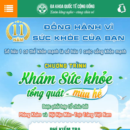
Hotline
0243.9656.999
tư vấn miễn phí
GIỚI THIỆU VỀ PHÒNG KHÁM
CƠ SỞ VẬT CHẤT
GIỚI THIỆU
ĐẶT HẸN LỊCH KHÁM
ĐƯỜNG TỚI PHÒNG KHÁM
NAM KHOA
PHỤ KHOA
BỆNH HẬU MÔN