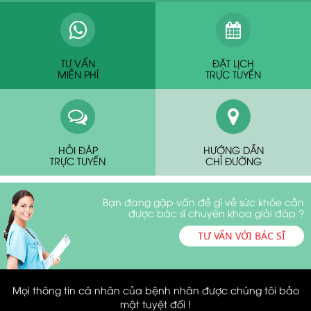
TƯ VẤN
ĐẶT LỊCH
MIỄN PHÍ
TRỰC TUYẾN
HỎI ĐÁP
HƯỚNG DẪN
TRỰC TUYẾN
CHỈ ĐƯỜNG
Bạn đang gặp vấn đề gì về sức khỏe cần
được bác sĩ chuyên khoa giải đáp ?
TƯ VẤN VỚI BÁC SĨ
Mọi thông tin cá nhân của bệnh nhân được chúng tôi bảo
mật tuyệt đối !