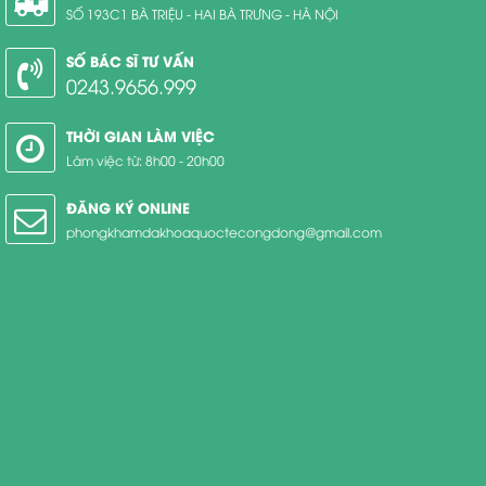
SỐ 193C1 BÀ TRIỆU - HAI BÀ TRƯNG - HÀ NỘI
SỐ BÁC SĨ TƯ VẤN
0243.9656.999
THỜI GIAN LÀM VIỆC
Làm việc từ: 8h00 - 20h00
ĐĂNG KÝ ONLINE
phongkhamdakhoaquoctecongdong@gmail.com