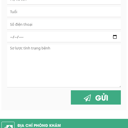
GỬI
ĐỊA CHỈ PHÒNG KHÁM