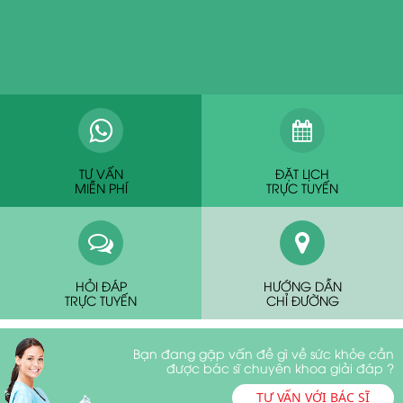
TƯ VẤN
ĐẶT LỊCH
MIỄN PHÍ
TRỰC TUYẾN
HỎI ĐÁP
HƯỚNG DẪN
TRỰC TUYẾN
CHỈ ĐƯỜNG
Bạn đang gặp vấn đề gì về sức khỏe cần
được bác sĩ chuyên khoa giải đáp ?
TƯ VẤN VỚI BÁC SĨ