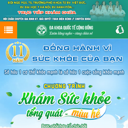
Hotline
0243.9656.999
tư vấn miễn phí
GIỚI THIỆU VỀ PHÒNG KHÁM
CƠ SỞ VẬT CHẤT
GIỚI THIỆU
ĐẶT HẸN LỊCH KHÁM
ĐƯỜNG TỚI PHÒNG KHÁM
NAM KHOA
PHỤ KHOA
BỆNH HẬU MÔN