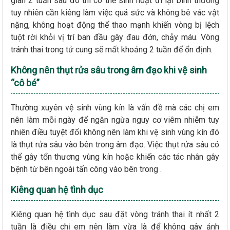
gian 2 tuần sau đó thì có thể sinh hoạt đi lại bình thường
tuy nhiên cần kiêng làm việc quá sức và không bê vác vật
nặng, không hoạt động thể thao mạnh khiến vòng bị lệch
tuột rời khỏi vị trí ban đầu gây đau đớn, chảy máu. Vòng
tránh thai trong tử cung sẽ mất khoảng 2 tuần để ổn định.
Không nên thụt rửa sâu trong âm đạo khi vệ sinh
“cô bé”
Thường xuyên vệ sinh vùng kín là vấn đề mà các chị em
nên làm mỗi ngày để ngăn ngừa nguy cơ viêm nhiễm tuy
nhiên điều tuyệt đối không nên làm khi vệ sinh vùng kín đó
là thụt rửa sâu vào bên trong âm đạo. Việc thụt rửa sâu có
thể gây tổn thương vùng kín hoặc khiến các tác nhân gây
bệnh từ bên ngoài tấn công vào bên trong .
Kiêng quan hệ tình dục
Kiêng quan hệ tình dục sau đặt vòng tránh thai ít nhất 2
tuần là điều chị em nên làm vừa là để không gây ảnh