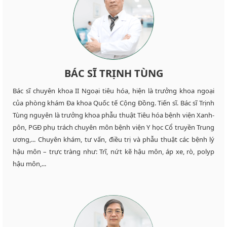
BÁC SĨ TRỊNH TÙNG
Bác sĩ chuyên khoa II Ngoại tiêu hóa, hiện là trưởng khoa ngoại
của phòng khám Đa khoa Quốc tế Cộng Đồng. Tiến sĩ. Bác sĩ Trịnh
Tùng nguyên là trưởng khoa phẫu thuật Tiêu hóa bệnh viện Xanh-
pôn, PGĐ phụ trách chuyên môn bệnh viện Y học Cổ truyền Trung
ương,... Chuyên khám, tư vấn, điều trị và phẫu thuật các bệnh lý
hậu môn – trực tràng như: Trĩ, nứt kẽ hậu môn, áp xe, rò, polyp
hậu môn,...