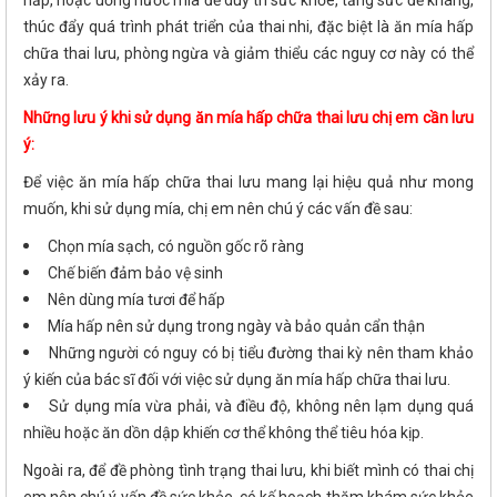
thúc đẩy quá trình phát triển của thai nhi, đặc biệt là ăn mía hấp
chữa thai lưu, phòng ngừa và giảm thiểu các nguy cơ này có thể
xảy ra.
Những lưu ý khi sử dụng ăn mía hấp chữa thai lưu chị em cần lưu
ý:
Để việc ăn mía hấp chữa thai lưu mang lại hiệu quả như mong
muốn, khi sử dụng mía, chị em nên chú ý các vấn đề sau:
Chọn mía sạch, có nguồn gốc rõ ràng
Chế biến đảm bảo vệ sinh
Nên dùng mía tươi để hấp
Mía hấp nên sử dụng trong ngày và bảo quản cẩn thận
Những người có nguy có bị tiểu đường thai kỳ nên tham khảo
ý kiến của bác sĩ đối với việc sử dụng ăn mía hấp chữa thai lưu.
Sử dụng mía vừa phải, và điều độ, không nên lạm dụng quá
nhiều hoặc ăn dồn dập khiến cơ thể không thể tiêu hóa kịp.
Ngoài ra, để đề phòng tình trạng thai lưu, khi biết mình có thai chị
em nên chú ý vấn đề sức khỏe, có kế hoạch thăm khám sức khỏe