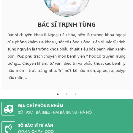
BÁC SĨ NGUYỄN VĂN CHÂU
BÁC SĨ NGÔ VIỆT THÀNH
BÁC SĨ TRỊNH TÙNG
Bác sĩ chuyên khoa II Ngoại tiêu hóa, hiện là trưởng khoa ngoại
Đại tá, bác sĩ chuyên khoa II Nguyễn Văn Châu, hiện là bác sĩ xuất
Bác sĩ chuyên khoa II Ngoại tiêu hóa Ngô Việt Thành là một trong
của phòng khám Đa khoa Quốc tế Cộng Đồng. Tiến sĩ. Bác sĩ Trịnh
sắc của phòng khám Đa khoa Quốc tế Cộng Đồng. Đại tá, bác sĩ
những bác sĩ được nhiều người bệnh chọn lựa, đặt hẹn trước tại
Tùng nguyên là trưởng khoa phẫu thuật Tiêu hóa bệnh viện Xanh-
Nguyễn Văn Châu từng là Nguyên Chủ nhiệm khoa Ngoại bệnh
Đa khoa Quốc tế Cộng Đồng. Bác sĩ Ngô Việt Thành từng là bác sĩ
pôn, PGĐ phụ trách chuyên môn bệnh viện Y học Cổ truyền Trung
viện Quân đội 354, từng có nhiều năm chăm sóc, sức khỏe cán bộ
khoa Ngoại của bệnh viện Việt Đức, phó trưởng khoa Ngoại bệnh
ương,... Chuyên khám, tư vấn, điều trị và phẫu thuật các bệnh lý
tại quần đảo Trường Sa. Bác sĩ Châu hiện đang khám, tư vấn và
viện Phổi Trung ương, chủ nhiệm bộ môn Ngoại của trường Đại
hậu môn – trực tràng như: Trĩ, nứt kẽ hậu môn, áp xe, rò, polyp
điều trị các bệnh lý ở hậu môn như: Trĩ, nứt kẽ hậu môn, áp xe, rò,
học Y… Sở trường của bác Thành là thực hiện cắt trĩ đồng thời
hậu môn,...
polyp hậu môn..
chữa các bệnh ở hậu môn khác..
ĐỊA CHỈ PHÒNG KHÁM
SỐ 193C1 BÀ TRIỆU - HAI BÀ TRƯNG - HÀ NỘI
SỐ BÁC SĨ TƯ VẤN
0243.9656.999