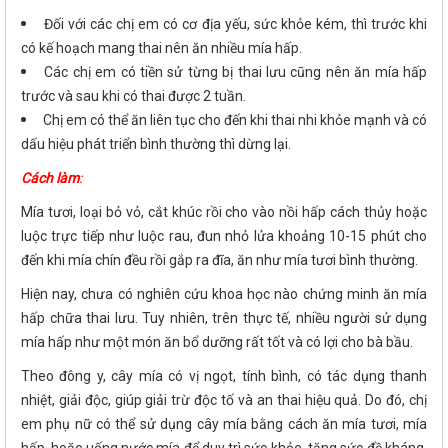
Đối với các chị em có cơ địa yếu, sức khỏe kém, thì trước khi
có kế hoạch mang thai nên ăn nhiều mía hấp.
Các chị em có tiền sử từng bị thai lưu cũng nên ăn mía hấp
trước và sau khi có thai được 2 tuần.
Chị em có thể ăn liên tục cho đến khi thai nhi khỏe mạnh và có
dấu hiệu phát triển bình thường thì dừng lại.
Cách làm
:
Mía tươi, loại bỏ vỏ, cắt khúc rồi cho vào nồi hấp cách thủy hoặc
luộc trực tiếp như luộc rau, đun nhỏ lửa khoảng 10-15 phút cho
đến khi mía chín đều rồi gắp ra đĩa, ăn như mía tươi bình thường.
Hiện nay, chưa có nghiên cứu khoa học nào chứng minh ăn mía
hấp chữa thai lưu. Tuy nhiên, trên thực tế, nhiều người sử dụng
mía hấp như một món ăn bổ dưỡng rất tốt và có lợi cho bà bầu.
Theo đông y, cây mía có vị ngọt, tính bình, có tác dụng thanh
nhiệt, giải độc, giúp giải trừ độc tố và an thai hiệu quả. Do đó, chị
em phụ nữ có thể sử dụng cây mía bằng cách ăn mía tươi, mía
hấp, hoặc uống nước mía để duy trì sức khỏe, tăng sức đề kháng,