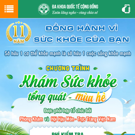
Hotline
0243.9656.999
tư vấn miễn phí
GIỚI THIỆU VỀ PHÒNG KHÁM
CƠ SỞ VẬT CHẤT
GIỚI THIỆU
ĐẶT HẸN LỊCH KHÁM
ĐƯỜNG TỚI PHÒNG KHÁM
NAM KHOA
PHỤ KHOA
BỆNH HẬU MÔN