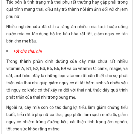
Táo bón là tình trạng mà thai phụ rất thường hay gặp phải trong
quá trình mang thai, điều này trở thành nỗi ám ảnh đối với chị em
phụ nữ.
Nhiều nghiên cứu đã chỉ ra rằng ăn nhiều mía tươi hoặc uống
nước mía có tác dụng hỗ trợ tiêu hóa rất tốt, giảm nguy cơ táo
bón cho mẹ bầu.
Tốt cho thai nhi
Trong thành phần dinh dưỡng của cây mía chữa rất nhiều
vitamin A, B1, B2, B3, B5, B6, B9 và cả vitamin C, canxi, magie, và
sắt, axit folic…đây là những loại vitamin rất cần thiết cho sự phát
triển của thai nhi, giúp giảm nguy cơ dị tật bẩm sinh và nhiều yếu
tố nguy cơ khác có thể xảy ra đối với thai nhi, thúc đẩy quá trình
phát triển của thai nhi trong bụng mẹ.
Ngoài ra, cây mía còn có tác dụng lợi tiểu, làm giảm chứng tiểu
buốt, tiểu rắt ở phụ nữ có thai, góp phần làm sạch nước ối, giảm
nguy cơ nhiễm trùng đường tiểu, cải thiện tình trạng ốm nghén,
tốt cho sức khỏe răng miệng.