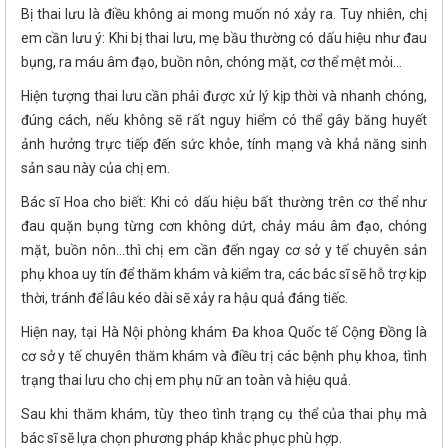
Bị thai lưu là điều không ai mong muốn nó xảy ra. Tuy nhiên, chị
em cần lưu ý: Khi bị thai lưu, mẹ bầu thường có dấu hiệu như đau
bụng, ra máu âm đạo, buồn nôn, chóng mặt, cơ thể mệt mỏi…
Hiện tượng thai lưu cần phải được xử lý kịp thời và nhanh chóng,
đúng cách, nếu không sẽ rất nguy hiểm có thể gây băng huyết
ảnh hưởng trực tiếp đến sức khỏe, tính mạng và khả năng sinh
sản sau này của chị em.
Bác sĩ Hoa cho biết: Khi có dấu hiệu bất thường trên cơ thể như
đau quặn bụng từng cơn không dứt, chảy máu âm đạo, chóng
mặt, buồn nôn…thì chị em cần đến ngay cơ sở y tế chuyên sản
phụ khoa uy tín để thăm khám và kiểm tra, các bác sĩ sẽ hỗ trợ kịp
thời, tránh để lâu kéo dài sẽ xảy ra hậu quả đáng tiếc.
Hiện nay, tại Hà Nội phòng khám Đa khoa Quốc tế Cộng Đồng là
cơ sở y tế chuyên thăm khám và điều trị các bệnh phụ khoa, tình
trạng thai lưu cho chị em phụ nữ an toàn và hiệu quả.
Sau khi thăm khám, tùy theo tình trạng cụ thể của thai phụ mà
bác sĩ sẽ lựa chọn phương pháp khắc phục phù hợp.