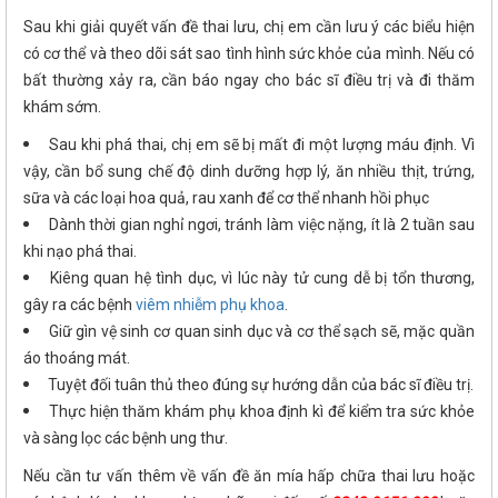
Sau khi giải quyết vấn đề thai lưu, chị em cần lưu ý các biểu hiện
có cơ thể và theo dõi sát sao tình hình sức khỏe của mình. Nếu có
bất thường xảy ra, cần báo ngay cho bác sĩ điều trị và đi thăm
khám sớm.
Sau khi phá thai, chị em sẽ bị mất đi một lượng máu định. Vì
vậy, cần bổ sung chế độ dinh dưỡng hợp lý, ăn nhiều thịt, trứng,
sữa và các loại hoa quả, rau xanh để cơ thể nhanh hồi phục
Dành thời gian nghỉ ngơi, tránh làm việc nặng, ít là 2 tuần sau
khi nạo phá thai.
Kiêng quan hệ tình dục, vì lúc này tử cung dễ bị tổn thương,
gây ra các bệnh
viêm nhiễm phụ khoa
.
Giữ gìn vệ sinh cơ quan sinh dục và cơ thể sạch sẽ, mặc quần
áo thoáng mát.
Tuyệt đối tuân thủ theo đúng sự hướng dẫn của bác sĩ điều trị.
Thực hiện thăm khám phụ khoa định kì để kiểm tra sức khỏe
và sàng lọc các bệnh ung thư.
Nếu cần tư vấn thêm về vấn đề ăn mía hấp chữa thai lưu hoặc