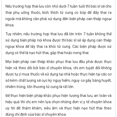
Nếu trường hợp thai lưu còn nhỏ dưới 7 tuần tuổi thì bác sĩ sẽ cho
thai phụ uống thuốc, kích thích tử cung co bóp để đẩy thai ra
ngoài mà không cần phải sử dụng đến biện pháp can thiệp ngoại
khoa.
Tuy nhiên, nếu trường hợp thai lưu đã lớn trên 7 tuần không thể
sử dụng biện pháp nội khoa được thì bác sĩ sẽ áp dụng can thiệp
ngoại khoa để lấy thai ra khỏi tử cung. Các biện pháp được sử
dụng có thể là nạo hút thai, gắp thai hoặc nong thai.
Mọi biện pháp can thiệp khắc phục thai lưu đều phải được thực
hiện và theo dõi bởi bác sĩ chuyên khoa, chị em tuyệt đối không
được tự ý mua thuốc về sử dụng tại nhà hoặc thực hiện tại các cơ
sở kém chất lượng sẽ cực kỳ nguy hiểm, nguy cơ gây băng huyết,
nhiễm trùng, tổn thương tử cung là rất lớn.
Để thực hiện biện pháp khắc phục hiện tượng thai lưu, an toàn và
hiệu quả thì chị em nên lựa chọn những đơn vị y tế chuyên khoa
uy tín để thăm khám, siêu âm và thực hiện nạo hút thai theo
đúng chỉ định của bác sĩ chuyên khoa.