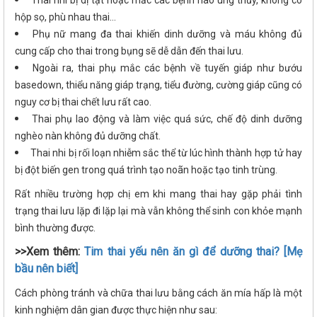
hộp sọ, phù nhau thai…
Phụ nữ mang đa thai khiến dinh dưỡng và máu không đủ
cung cấp cho thai trong bụng sẽ dễ dẫn đến thai lưu.
Ngoài ra, thai phụ mắc các bệnh về tuyến giáp như bướu
basedown, thiểu năng giáp trạng, tiểu đường, cường giáp cũng có
nguy cơ bị thai chết lưu rất cao.
Thai phụ lao động và làm việc quá sức, chế độ dinh dưỡng
nghèo nàn không đủ dưỡng chất.
Thai nhi bị rối loạn nhiễm sắc thể từ lúc hình thành hợp tử hay
bị đột biến gen trong quá trình tạo noãn hoặc tạo tinh trùng.
Rất nhiều trường hợp chị em khi mang thai hay gặp phải tình
trạng thai lưu lặp đi lặp lại mà vẫn không thể sinh con khỏe mạnh
bình thường được.
>>Xem thêm:
Tim thai yếu nên ăn gì để dưỡng thai? [Mẹ
bầu nên biết]
Cách phòng tránh và chữa thai lưu bằng cách ăn mía hấp là một
kinh nghiệm dân gian được thực hiện như sau: