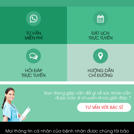
TƯ VẤN
ĐẶT LỊCH
MIỄN PHÍ
TRỰC TUYẾN
HỎI ĐÁP
HƯỚNG DẪN
TRỰC TUYẾN
CHỈ ĐƯỜNG
Bạn đang gặp vấn đề gì về sức khỏe cần
được bác sĩ chuyên khoa giải đáp ?
TƯ VẤN VỚI BÁC SĨ
Mọi thông tin cá nhân của bệnh nhân được chúng tôi bảo