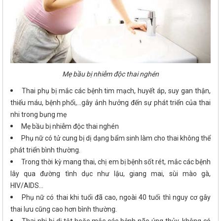
Mẹ bầu bị nhiễm độc thai nghén
Thai phụ bị mắc các bệnh tim mạch, huyết áp, suy gan thận,
thiếu máu, bệnh phổi,…gây ảnh hưởng đến sự phát triển của thai
nhi trong bụng mẹ
Mẹ bầu bị nhiễm độc thai nghén
Phụ nữ có tử cung bị dị dạng bẩm sinh làm cho thai không thể
phát triển bình thường.
Trong thời kỳ mang thai, chị em bị bệnh sốt rét, mắc các bệnh
lây qua đường tình dục như lậu, giang mai, sùi mào gà,
HIV/AIDS…
Phụ nữ có thai khi tuổi đã cao, ngoài 40 tuổi thì nguy cơ gây
thai lưu cũng cao hơn bình thường.
Thai nhi bị dị tật hoặc mắc các bệnh não úng thủy, không có