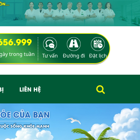
9656.999
ngày trong tuần
Tư vấn
Đường đi
Đặt lịch
BỊ
LIÊN HỆ