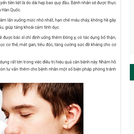
ến tiền liệt là do dài hẹp bao quy đầu. Bệnh nhân sẽ được thực
u Hàn Quốc.
xâm lấn xuống mức nhỏ nhất, hạn chế máu chảy, không hề gây
ấu, giúp tăng khoái cảm tình dục.
 sẽ được bác sĩ chỉ định uống thêm Đông y, có tác dụng bổ thận,
ọc cơ thể, mát gan, tiêu độc, tăng cường sức đề kháng cho cơ
dụng rất lớn trong việc điều trị hiệu quả căn bệnh này. Nhằm hỗ
c sĩ còn tư vấn thêm cho bệnh nhân một số biện pháp phòng tránh