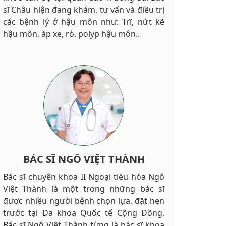
sĩ Châu hiện đang khám, tư vấn và điều trị
các bệnh lý ở hậu môn như: Trĩ, nứt kẽ
hậu môn, áp xe, rò, polyp hậu môn..
BÁC SĨ NGÔ VIỆT THÀNH
Bác sĩ chuyên khoa II Ngoại tiêu hóa Ngô
Việt Thành là một trong những bác sĩ
được nhiều người bệnh chọn lựa, đặt hẹn
trước tại Đa khoa Quốc tế Cộng Đồng.
Bác sĩ Ngô Việt Thành từng là bác sĩ khoa