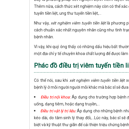
Thêm nữa, cách thức xét nghiệm này còn có thể xác đị
tuyến tiền liệt, ung thư tuyến tiền liệt,...
Như vậy,
xét nghiệm viêm tuyến tiền liệt
là phương ph
cách chuẩn xác nhất nguyên nhân cũng như tình trạn
bệnh nhân.
Vì vậy, khi quý ông thấy có những dấu hiệu bất thư
một địa chỉ y tế chuyên khoa chất lượng để được là
Phác đồ điều trị viêm tuyến tiền l
Có thể nói, sau khi
xét nghiệm viêm tuyến tiền liệt
xo
bệnh lý ở mỗi người người mỗi khác mà bác sĩ sẽ đưa ra
Điều trị nội khoa:
Áp dụng cho trường hợp bệnh nhẹ
uống, dạng tiêm, hoặc dạng truyền,...
Điều trị vật lý trị liệu:
Áp dụng cho những bệnh nhân
kéo dài, do tâm sinh lý thay đổi,...Lúc này, bác sĩ s
biệt và kỹ thuật thư giãn để cải thiện triệu chứng bệnh