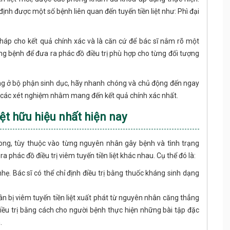
nh được một số bệnh liên quan đến tuyến tiền liệt như: Phì đại
áp cho kết quả chính xác và là căn cứ để bác sĩ nắm rõ một
g bệnh để đưa ra phác đồ điều trị phù hợp cho từng đối tượng
ờng ở bộ phận sinh dục, hãy nhanh chóng và chủ động đến ngay
m các xét nghiệm nhằm mang đến kết quả chính xác nhất.
iệt hữu hiệu nhất hiện nay
ng, tùy thuộc vào từng nguyên nhân gây bệnh và tình trạng
 phác đồ điều trị viêm tuyến tiền liệt khác nhau. Cụ thể đó là:
. Bác sĩ có thể chỉ định điều trị bằng thuốc kháng sinh dạng
 bị viêm tuyến tiền liệt xuất phát từ nguyên nhân căng thẳng
ẽ điều trị bằng cách cho người bệnh thực hiện những bài tập đặc
.