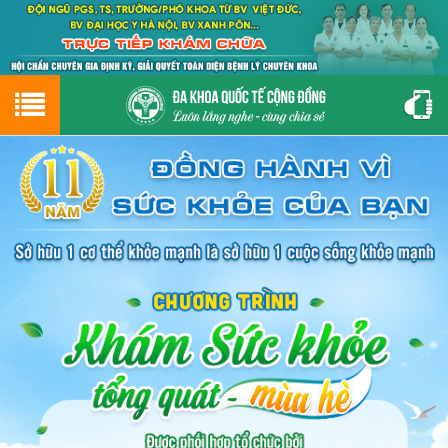
Hotline
0243.9656.999
tư vấn miễn phí
GIỚI THIỆU VỀ PHÒNG KHÁM
CƠ SỞ VẬT CHẤT
GIỚI THIỆU
ĐẶT HẸN LỊCH KHÁM
ĐƯỜNG TỚI PHÒNG KHÁM
NAM KHOA
PHỤ KHOA
BỆNH HẬU MÔN