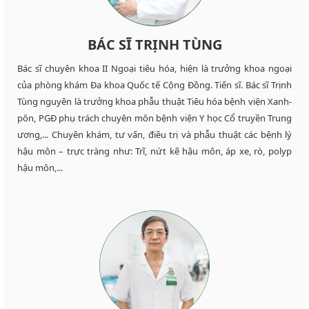
BÁC SĨ TRỊNH TÙNG
Bác sĩ chuyên khoa II Ngoại tiêu hóa, hiện là trưởng khoa ngoại
của phòng khám Đa khoa Quốc tế Cộng Đồng. Tiến sĩ. Bác sĩ Trịnh
Tùng nguyên là trưởng khoa phẫu thuật Tiêu hóa bệnh viện Xanh-
pôn, PGĐ phụ trách chuyên môn bệnh viện Y học Cổ truyền Trung
ương,... Chuyên khám, tư vấn, điều trị và phẫu thuật các bệnh lý
hậu môn – trực tràng như: Trĩ, nứt kẽ hậu môn, áp xe, rò, polyp
hậu môn,...