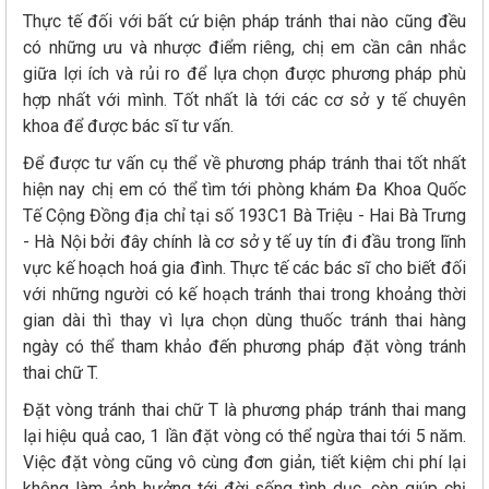
Thực tế đối với bất cứ biện pháp tránh thai nào cũng đều
có những ưu và nhược điểm riêng, chị em cần cân nhắc
giữa lợi ích và rủi ro để lựa chọn được phương pháp phù
hợp nhất với mình. Tốt nhất là tới các cơ sở y tế chuyên
khoa để được bác sĩ tư vấn.
Để được tư vấn cụ thể về phương pháp tránh thai tốt nhất
hiện nay chị em có thể tìm tới phòng khám Đa Khoa Quốc
Tế Cộng Đồng địa chỉ tại số 193C1 Bà Triệu - Hai Bà Trưng
- Hà Nội bởi đây chính là cơ sở y tế uy tín đi đầu trong lĩnh
vực kế hoạch hoá gia đình. Thực tế các bác sĩ cho biết đối
với những người có kế hoạch tránh thai trong khoảng thời
gian dài thì thay vì lựa chọn dùng thuốc tránh thai hàng
ngày có thể tham khảo đến phương pháp đặt vòng tránh
thai chữ T.
Đặt vòng tránh thai chữ T là phương pháp tránh thai mang
lại hiệu quả cao, 1 lần đặt vòng có thể ngừa thai tới 5 năm.
Việc đặt vòng cũng vô cùng đơn giản, tiết kiệm chi phí lại
không làm ảnh hưởng tới đời sống tình dục, còn giúp chị