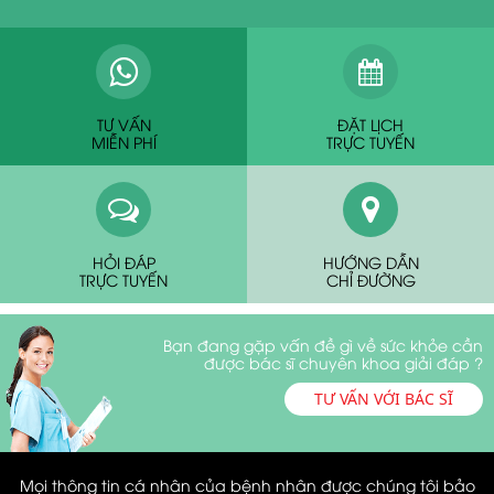
TƯ VẤN
ĐẶT LỊCH
MIỄN PHÍ
TRỰC TUYẾN
HỎI ĐÁP
HƯỚNG DẪN
TRỰC TUYẾN
CHỈ ĐƯỜNG
Bạn đang gặp vấn đề gì về sức khỏe cần
được bác sĩ chuyên khoa giải đáp ?
TƯ VẤN VỚI BÁC SĨ
Mọi thông tin cá nhân của bệnh nhân được chúng tôi bảo