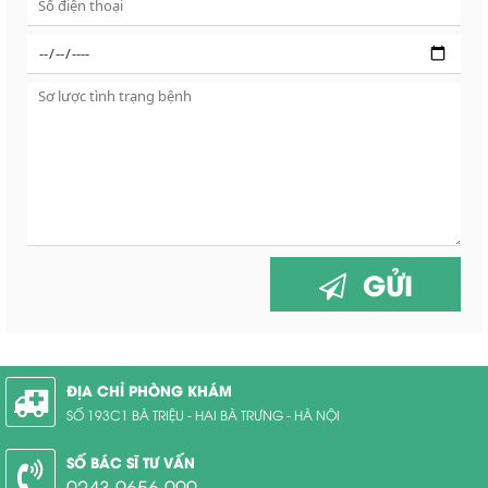
GỬI
ĐỊA CHỈ PHÒNG KHÁM
SỐ 193C1 BÀ TRIỆU - HAI BÀ TRƯNG - HÀ NỘI
SỐ BÁC SĨ TƯ VẤN
0243.9656.999