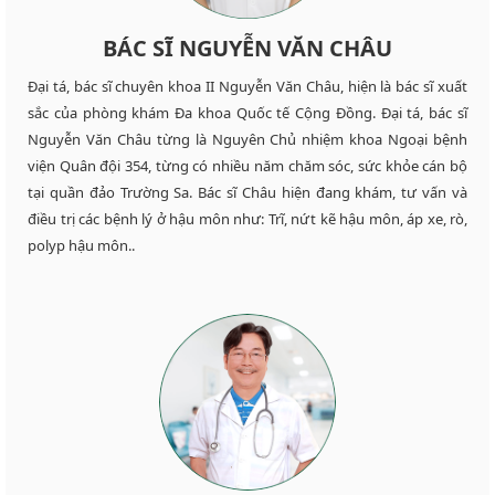
BÁC SĨ NGUYỄN VĂN CHÂU
Đại tá, bác sĩ chuyên khoa II Nguyễn Văn Châu, hiện là bác sĩ xuất
sắc của phòng khám Đa khoa Quốc tế Cộng Đồng. Đại tá, bác sĩ
Nguyễn Văn Châu từng là Nguyên Chủ nhiệm khoa Ngoại bệnh
viện Quân đội 354, từng có nhiều năm chăm sóc, sức khỏe cán bộ
tại quần đảo Trường Sa. Bác sĩ Châu hiện đang khám, tư vấn và
điều trị các bệnh lý ở hậu môn như: Trĩ, nứt kẽ hậu môn, áp xe, rò,
polyp hậu môn..