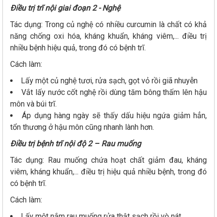
Điều trị trĩ nội giai đoạn 2 - Nghệ
Tác dụng: Trong củ nghệ có nhiều curcumin là chất có khả
năng chống oxi hóa, kháng khuẩn, kháng viêm,... điều trị
nhiều bệnh hiệu quả, trong đó có bệnh trĩ.
Cách làm:
Lấy một củ nghệ tươi, rửa sạch, gọt vỏ rồi giã nhuyễn
Vắt lấy nước cốt nghệ rồi dùng tăm bông thấm lên hậu
môn và búi trĩ.
Áp dụng hàng ngày sẽ thấy dấu hiệu ngứa giảm hẳn,
tổn thương ở hậu môn cũng nhanh lành hơn.
Điều trị bệnh trĩ nội độ 2 – Rau muống
Tác dụng: Rau muống chứa hoạt chất giảm đau, kháng
viêm, kháng khuẩn,... điều trị hiệu quả nhiều bệnh, trong đó
có bệnh trĩ.
Cách làm:
Lấy một nắm rau muống rửa thật sạch rồi vò nát.