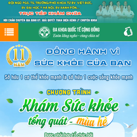
Hotline
0243.9656.999
tư vấn miễn phí
GIỚI THIỆU VỀ PHÒNG KHÁM
CƠ SỞ VẬT CHẤT
GIỚI THIỆU
ĐẶT HẸN LỊCH KHÁM
ĐƯỜNG TỚI PHÒNG KHÁM
NAM KHOA
PHỤ KHOA
BỆNH HẬU MÔN