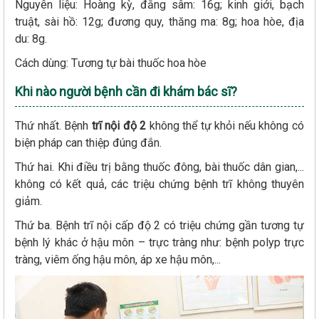
Nguyên liệu: Hoàng kỳ, đẳng sâm: 16g; kinh giới, bạch
truật, sài hồ: 12g; đương quy, thăng ma: 8g; hoa hòe, địa
du: 8g.
Cách dùng: Tương tự bài thuốc hoa hòe
Khi nào người bệnh cần đi khám bác sĩ?
Thứ nhất. Bệnh
trĩ nội độ 2
không thể tự khỏi nếu không có
biện pháp can thiệp đúng đắn.
Thứ hai. Khi điều trị bằng thuốc đông, bài thuốc dân gian,...
không có kết quả, các triệu chứng bệnh trĩ không thuyên
giảm.
Thứ ba. Bệnh trĩ nội cấp độ 2 có triệu chứng gần tương tự
bệnh lý khác ở hậu môn – trực tràng như: bệnh polyp trực
tràng, viêm ống hậu môn, áp xe hậu môn,...