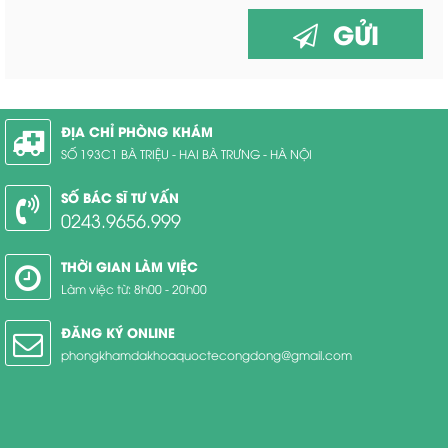
GỬI
ĐỊA CHỈ PHÒNG KHÁM
SỐ 193C1 BÀ TRIỆU - HAI BÀ TRƯNG - HÀ NỘI
SỐ BÁC SĨ TƯ VẤN
0243.9656.999
THỜI GIAN LÀM VIỆC
Làm việc từ: 8h00 - 20h00
ĐĂNG KÝ ONLINE
phongkhamdakhoaquoctecongdong@gmail.com