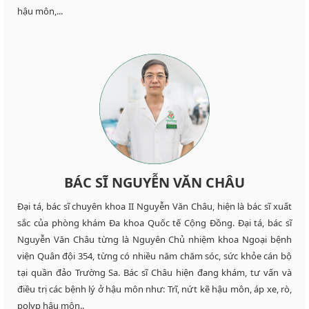
hậu môn,...
BÁC SĨ NGUYỄN VĂN CHÂU
Đại tá, bác sĩ chuyên khoa II Nguyễn Văn Châu, hiện là bác sĩ xuất
sắc của phòng khám Đa khoa Quốc tế Cộng Đồng. Đại tá, bác sĩ
Nguyễn Văn Châu từng là Nguyên Chủ nhiệm khoa Ngoại bệnh
viện Quân đội 354, từng có nhiều năm chăm sóc, sức khỏe cán bộ
tại quần đảo Trường Sa. Bác sĩ Châu hiện đang khám, tư vấn và
điều trị các bệnh lý ở hậu môn như: Trĩ, nứt kẽ hậu môn, áp xe, rò,
polyp hậu môn..