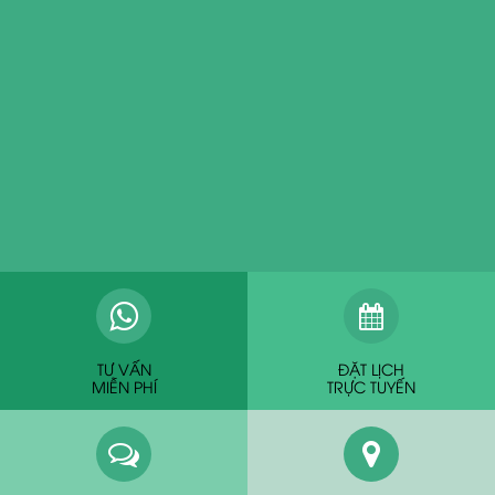
TƯ VẤN
ĐẶT LỊCH
MIỄN PHÍ
TRỰC TUYẾN