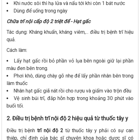
Khi nước sôi thì hạ lửa và nấu tới khi còn 1 bát nước
Dùng để uống trong ngày
Chữa trĩ nội cấp độ 2 triệt để - Hạt gấc
Tác dụng: Kháng khuẩn, kháng viêm,... điều trị bệnh trĩ hiệu
quả.
Cách làm:
Lấy hạt gấc rồi bỏ phần vỏ lụa bên ngoài giữ lại phần
màu đen bên trong.
Phơi khô, dùng chày gõ nhẹ để lấy phần nhân bên trong
làm thuốc
Nhân hạt gấc giã nát rồi cho rượu và giấm vào trộn đều
Vệ sinh búi trĩ, đắp hỗn hợp trong khoảng 30 phút vào
buổi tối.
2. Điều trị bệnh trĩ nội độ 2 hiệu quả từ thuốc tây y
Điều trị bệnh
trĩ nội độ 2
từ thuốc tây y phải có sự can
thiệp, chỉ định của bác sĩ chuyên khoa hoặc dược sĩ có