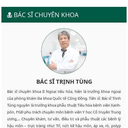
BÁC SĨ CHUYÊN KHOA
BÁC SĨ TRỊNH TÙNG
Bác sĩ chuyên khoa II Ngoại tiêu hóa, hiện là trưởng khoa ngoại
của phòng khám Đa khoa Quốc tế Cộng Đồng. Tiến sĩ. Bác sĩ Trịnh
Tùng nguyên là trưởng khoa phẫu thuật Tiêu hóa bệnh viện Xanh-
pôn, PGĐ phụ trách chuyên môn bệnh viện Y học Cổ truyền Trung
ương,... Chuyên khám, tư vấn, điều trị và phẫu thuật các bệnh lý
hậu môn – trực tràng như: Trĩ, nứt kẽ hậu môn, áp xe, rò, polyp