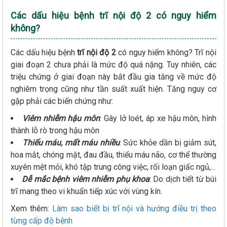
Các dấu hiệu bệnh trĩ nội độ 2 có nguy hiểm
không?
Các dấu hiệu bệnh
trĩ nội độ 2
có nguy hiểm không? Trĩ nội
giai đoạn 2 chưa phải là mức độ quá nặng. Tuy nhiên, các
triệu chứng ở giai đoạn này bắt đầu gia tăng về mức độ
nghiêm trọng cũng như tần suất xuất hiện. Tăng nguy cơ
gặp phải các biến chứng như:
Viêm nhiễm hậu môn
: Gây lở loét, áp xe hậu môn, hình
thành lỗ rò trong hậu môn
Thiếu máu, mất máu nhiều
: Sức khỏe dần bị giảm sút,
hoa mắt, chóng mặt, đau đầu, thiếu máu não, cơ thể thường
xuyên mệt mỏi, khó tập trung công việc, rối loạn giấc ngủ,...
Dễ mắc bệnh viêm nhiễm phụ khoa
: Do dịch tiết từ búi
trĩ mang theo vi khuẩn tiếp xúc với vùng kín.
Xem thêm:
Làm sao biết bị trĩ nội và hướng điều trị theo
từng cấp độ bệnh