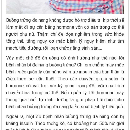
Buồng trứng đa nang không được hỗ trợ điều trị kịp thời sẽ
làm mất đi sự cân bằng hormone vốn có sẵn trong cơ thể
người phụ nữ. Thậm chí đe dọa nghiêm trọng sức khỏe
tổng thể, tăng nguy cơ mắc bệnh lý nguy hiểm như tim
mạch, tiểu đường, rối loạn chức năng sinh sản,...
Vậy một chế độ ăn uống có ảnh hưởng như thế nào tới
bệnh nhân bị đa nang buồng trứng? Chị em chẳng may mắc
bệnh, việc quản lý cân nặng và mức insulin của bản thân là
điều thực sự cần thiết. Theo các chuyên gia, insulin là
hormone có vai trò cực kỳ quan trọng đối với quá trình
chuyển hóa trong cơ thể. Nếu quản lý tốt hormone này
thông qua chế độ dinh dưỡng là giải pháp hữu hiệu cho
bệnh nhân buồng trứng đa nang kiểm soát bệnh lý hiệu quả.
Ngoài ra, một số bệnh nhân buồng trứng đa nang còn bị
kháng insulin. Theo thống kê, có khoảng hơn 50% nữ giới