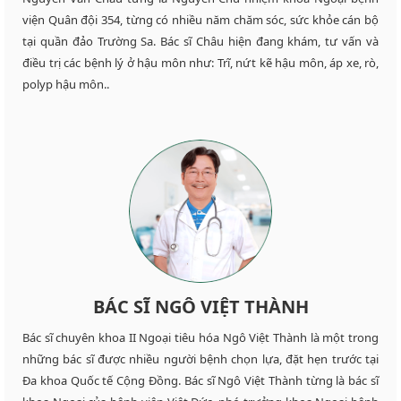
viện Quân đội 354, từng có nhiều năm chăm sóc, sức khỏe cán bộ
tại quần đảo Trường Sa. Bác sĩ Châu hiện đang khám, tư vấn và
điều trị các bệnh lý ở hậu môn như: Trĩ, nứt kẽ hậu môn, áp xe, rò,
polyp hậu môn..
BÁC SĨ NGÔ VIỆT THÀNH
Bác sĩ chuyên khoa II Ngoại tiêu hóa Ngô Việt Thành là một trong
những bác sĩ được nhiều người bệnh chọn lựa, đặt hẹn trước tại
Đa khoa Quốc tế Cộng Đồng. Bác sĩ Ngô Việt Thành từng là bác sĩ