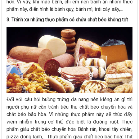
hơn. Vì vậy, khi mắc bệnh, chị em nên tránh ăn nhóm thực
phẩm này, điển hình là bánh quy, bánh mì, trái cây sấy,...
3. Tránh xa những thực phẩm có chứa chất béo không tốt
Đối với câu hỏi buồng trứng đa nang nên kiêng ăn gì thì
người phụ nữ cần tránh tiêu thụ chất béo chuyển hóa và
chất béo bão hòa. Vì những thực phẩm này sẽ thúc đẩy
viêm nhiễm trong cơ thể, đặc biệt là đường ruột. Thực
phẩm giàu chất béo chuyển hóa: Bánh rán, khoai tây chiên,
pizza đông lạnh,... Thực phẩm giàu chất béo bão hòa: Thịt