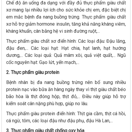
Chế độ ăn uống đa dạng với đầy đủ thực phẩm giàu chất
xơ mang lại nhiều lợi ích cho sức khỏe chị em, đặc biệt chị
em mắc bệnh đa nang buồng trứng. Thực phẩm giàu chất
xơ hỗ trợ giảm hormone insulin, tăng khả năng kháng viêm,
kháng khuẩn, cân bằng hệ vi sinh đường ruột,...
Thực phẩm giàu chất xơ điển hình: Các loại đậu: Đậu lăng,
đậu đen,... Các loại hạt: Hạt chia, hạt lanh, hạt hướng
dương,... Các loại quả: Quả mâm xôi, quả việt quất,... Ngũ
cốc nguyên hạt: Gạo lứt, yến mạch,...
2. Thực phẩm giàu protein
Bệnh nhân bị đa nang buồng trứng nên bổ sung nhiều
protein nạc vào bữa ăn hàng ngày thay vì thịt giàu chất béo
bão hòa là thịt đóng hộp, thịt đỏ,... Điều này giúp hỗ trợ
kiểm soát cân nặng phù hợp, giúp no lâu.
Thực phẩm giàu protein điển hình: Thịt gia cầm, thịt cá hồi,
cá ngừ, tôm, các loại đậu như đậu phụ, đậu Hà Lan,...
3. Thực phẩm giàu chất chống oxy hóa