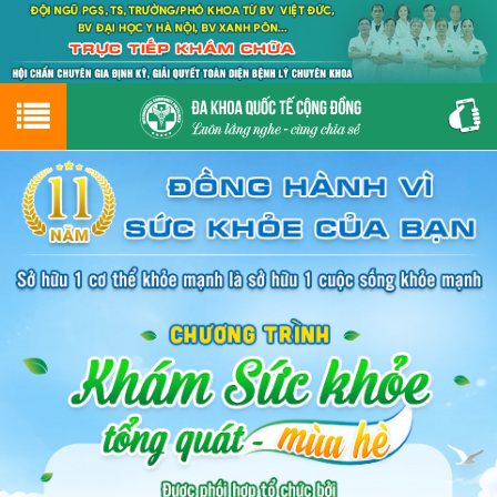
Hotline
0243.9656.999
tư vấn miễn phí
GIỚI THIỆU VỀ PHÒNG KHÁM
CƠ SỞ VẬT CHẤT
GIỚI THIỆU
ĐẶT HẸN LỊCH KHÁM
ĐƯỜNG TỚI PHÒNG KHÁM
NAM KHOA
PHỤ KHOA
BỆNH HẬU MÔN