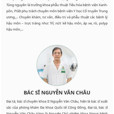
Tùng nguyên là trưởng khoa phẫu thuật Tiêu hóa bệnh viện Xanh-
pôn, PGĐ phụ trách chuyên môn bệnh viện Y học Cổ truyền Trung
ương,... Chuyên khám, tư vấn, điều trị và phẫu thuật các bệnh lý
hậu môn – trực tràng như: Trĩ, nứt kẽ hậu môn, áp xe, rò, polyp
hậu môn,...
BÁC SĨ NGUYỄN VĂN CHÂU
Đại tá, bác sĩ chuyên khoa II Nguyễn Văn Châu, hiện là bác sĩ xuất
sắc của phòng khám Đa khoa Quốc tế Cộng Đồng. Đại tá, bác sĩ
Nguyễn Văn Châu từng là Nguyên Chủ nhiệm khoa Ngoại bệnh