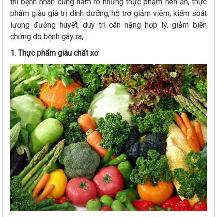
thì bệnh nhân cũng nắm rõ những thực phẩm nên ăn, thực
phẩm giàu giá trị dinh dưỡng, hỗ trợ giảm viêm, kiểm soát
lượng đường huyết, duy trì cân nặng hợp lý, giảm biến
chứng do bệnh gây ra,...
1. Thực phẩm giàu chất xơ