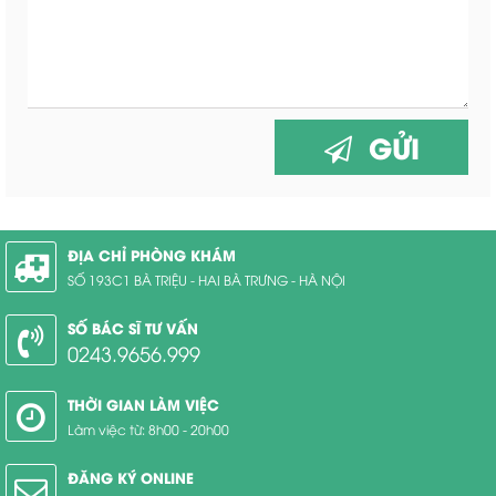
GỬI
ĐỊA CHỈ PHÒNG KHÁM
SỐ 193C1 BÀ TRIỆU - HAI BÀ TRƯNG - HÀ NỘI
SỐ BÁC SĨ TƯ VẤN
0243.9656.999
THỜI GIAN LÀM VIỆC
Làm việc từ: 8h00 - 20h00
ĐĂNG KÝ ONLINE