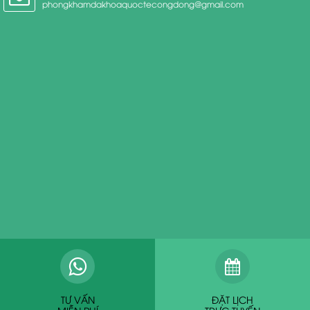
phongkhamdakhoaquoctecongdong@gmail.com
TƯ VẤN
ĐẶT LỊCH