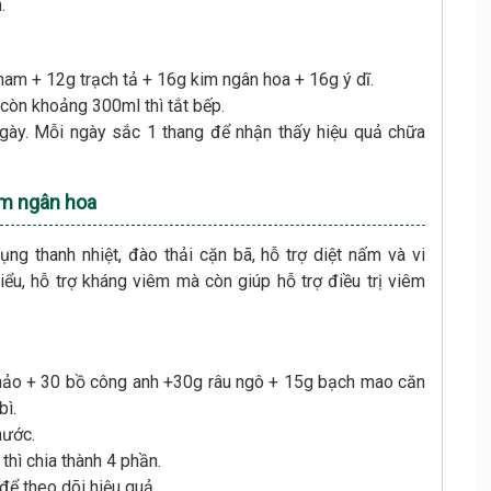
h.
am + 12g trạch tả + 16g kim ngân hoa + 16g ý dĩ.
còn khoảng 300ml thì tắt bếp.
ngày. Mỗi ngày sắc 1 thang để nhận thấy hiệu quả chữa
kim ngân hoa
ng thanh nhiệt, đào thải cặn bã, hỗ trợ diệt nấm và vi
tiểu, hỗ trợ kháng viêm mà còn giúp hỗ trợ điều trị viêm
thảo + 30 bồ công anh +30g râu ngô + 15g bạch mao căn
bì.
nước.
thì chia thành 4 phần.
 để theo dõi hiệu quả.