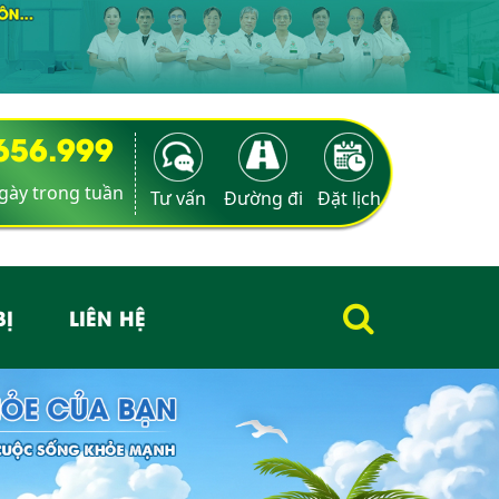
9656.999
ngày trong tuần
Tư vấn
Đường đi
Đặt lịch
BỊ
LIÊN HỆ