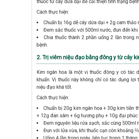
thuốc từ cây dứa dại để cải thiện tình trạng bện
Cách thực hiện:
Chuẩn bị 16g dễ cây dứa dại + 2g cam thảo n
Đem sắc thuốc với 500ml nước, đun đến khi 
Chia thuốc thành 2 phần uống 2 lần trong 
bệnh.
2. Trị viêm niệu đạo bằng đông y từ cây 
Kim ngân hoa là một vị thuốc đông y có tác dụ
khuẩn. Vị thuốc này không chỉ có tác dụng lợi 
niệu đạo khá tốt.
Cách thực hiện:
Chuẩn bị 20g kim ngân hoa + 30g kim tiền 
+ 12g đan sâm + 6g hương phụ + 10g đại phúc 
Đem nguyên liệu rửa sạch, sắc cùng 500ml 
Đun với lửa vừa, khi thuốc cạn còn khoảng ⅔ 
Uống 4 lần trong ngày, liên tục trong 1 tháng