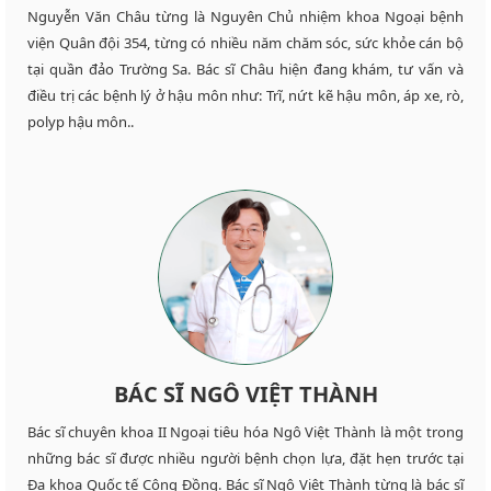
Nguyễn Văn Châu từng là Nguyên Chủ nhiệm khoa Ngoại bệnh
viện Quân đội 354, từng có nhiều năm chăm sóc, sức khỏe cán bộ
tại quần đảo Trường Sa. Bác sĩ Châu hiện đang khám, tư vấn và
điều trị các bệnh lý ở hậu môn như: Trĩ, nứt kẽ hậu môn, áp xe, rò,
polyp hậu môn..
BÁC SĨ NGÔ VIỆT THÀNH
Bác sĩ chuyên khoa II Ngoại tiêu hóa Ngô Việt Thành là một trong
những bác sĩ được nhiều người bệnh chọn lựa, đặt hẹn trước tại
Đa khoa Quốc tế Cộng Đồng. Bác sĩ Ngô Việt Thành từng là bác sĩ