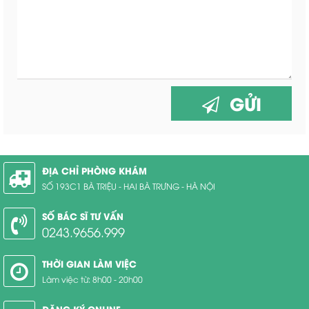
GỬI
ĐỊA CHỈ PHÒNG KHÁM
SỐ 193C1 BÀ TRIỆU - HAI BÀ TRƯNG - HÀ NỘI
SỐ BÁC SĨ TƯ VẤN
0243.9656.999
THỜI GIAN LÀM VIỆC
Làm việc từ: 8h00 - 20h00
ĐĂNG KÝ ONLINE