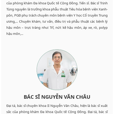
của phòng khám Đa khoa Quốc tế Cộng Đồng. Tiến sĩ. Bác sĩ Trịnh
Tùng nguyên là trưởng khoa phẫu thuật Tiêu hóa bệnh viện Xanh-
pôn, PGĐ phụ trách chuyên môn bệnh viện Y học Cổ truyền Trung
ương,... Chuyên khám, tư vấn, điều trị và phẫu thuật các bệnh lý
hậu môn – trực tràng như: Trĩ, nứt kẽ hậu môn, áp xe, rò, polyp
hậu môn,...
BÁC SĨ NGUYỄN VĂN CHÂU
Đại tá, bác sĩ chuyên khoa II Nguyễn Văn Châu, hiện là bác sĩ xuất
sắc của phòng khám Đa khoa Quốc tế Cộng Đồng. Đại tá, bác sĩ