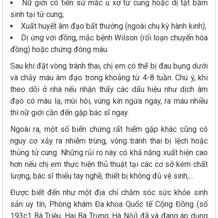
Nữ giới có tiền sử mắc u xơ tử cung hoặc dị tật bẩm
sinh tại tử cung;
Xuất huyết âm đạo bất thường (ngoài chu kỳ hành kinh);
Dị ứng với đồng, mắc bệnh Wilson (rối loạn chuyển hóa
đồng) hoặc chứng đông máu.
Sau khi đặt vòng tránh thai, chị em có thể bị đau bụng dưới
và chảy máu âm đạo trong khoảng từ 4-8 tuần. Chú ý, khi
theo dõi ở nhà nếu nhận thấy các dấu hiệu như dịch âm
đạo có màu lạ, mùi hôi, vùng kín ngứa ngáy, ra máu nhiều
thì nữ giới cần đến gặp bác sĩ ngay.
Ngoài ra, một số biến chứng rất hiếm gặp khác cũng có
nguy cơ xảy ra nhiễm trùng, vòng tránh thai bị lệch hoặc
thủng tử cung. Những rủi ro này có khả năng xuất hiện cao
hơn nếu chị em thực hiện thủ thuật tại các cơ sở kém chất
lượng, bác sĩ thiếu tay nghề, thiết bị không đủ vệ sinh,...
Được biết đến như một địa chỉ chăm sóc sức khỏe sinh
sản uy tín, Phòng khám Đa khoa Quốc tế Cộng Đồng (số
193c1 Bà Triệu, Hai Bà Trưng, Hà Nội) đã và đang áp dụng