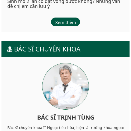
Sinh mổ 2 lần có đặt vòng được không? Những vấn
đề chị em cần lưu ý
Xem thêm
BÁC SĨ CHUYÊN KHOA
BÁC SĨ TRỊNH TÙNG
Bác sĩ chuyên khoa II Ngoại tiêu hóa, hiện là trưởng khoa ngoại