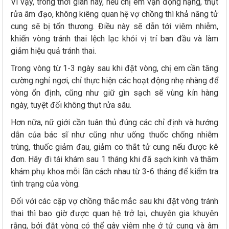
Vì vậy, trong thời gian này, nếu chị em vận động nặng, thụt
rửa âm đạo, không kiêng quan hệ vợ chồng thì khả năng tử
cung sẽ bị tổn thương. Điều này sẽ dẫn tới viêm nhiễm,
khiến vòng tránh thai lệch lạc khỏi vị trí ban đầu và làm
giảm hiệu quả tránh thai.
Trong vòng từ 1-3 ngày sau khi đặt vòng, chị em cần tăng
cường nghỉ ngơi, chỉ thực hiện các hoạt động nhẹ nhàng để
vòng ổn định, cũng như giữ gìn sạch sẽ vùng kín hàng
ngày, tuyệt đối không thụt rửa sâu.
Hơn nữa, nữ giới cần tuân thủ đúng các chỉ định và hướng
dẫn của bác sĩ như cũng như uống thuốc chống nhiễm
trùng, thuốc giảm đau, giảm co thắt tử cung nếu được kê
đơn. Hãy đi tái khám sau 1 tháng khi đã sạch kinh và thăm
khám phụ khoa mỗi lần cách nhau từ 3-6 tháng để kiểm tra
tình trạng của vòng.
Đối với các cặp vợ chồng thắc mắc sau khi đặt vòng tránh
thai thì bao giờ được quan hệ trở lại, chuyên gia khuyên
rằng, bởi đặt vòng có thể gây viêm nhẹ ở tử cung và âm