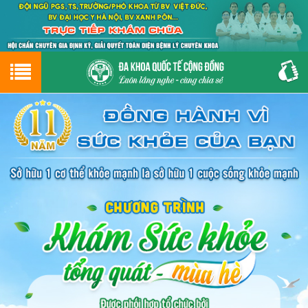
Hotline
0243.9656.999
tư vấn miễn phí
GIỚI THIỆU VỀ PHÒNG KHÁM
CƠ SỞ VẬT CHẤT
GIỚI THIỆU
ĐẶT HẸN LỊCH KHÁM
ĐƯỜNG TỚI PHÒNG KHÁM
NAM KHOA
PHỤ KHOA
BỆNH HẬU MÔN