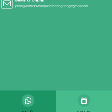
phongkhamdakhoaquoctecongdong@gmail.com