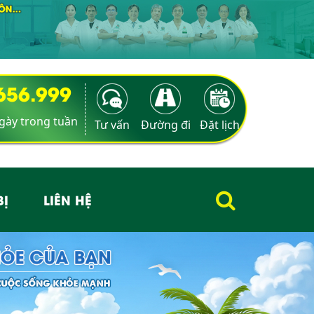
9656.999
ngày trong tuần
Tư vấn
Đường đi
Đặt lịch
BỊ
LIÊN HỆ