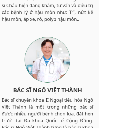
sĩ Châu hiện đang khám, tư vấn và điều trị
các bệnh lý ở hậu môn như: Trĩ, nứt kẽ
hậu môn, áp xe, rò, polyp hậu môn..
BÁC SĨ NGÔ VIỆT THÀNH
Bác sĩ chuyên khoa II Ngoại tiêu hóa Ngô
Việt Thành là một trong những bác sĩ
được nhiều người bệnh chọn lựa, đặt hẹn
trước tại Đa khoa Quốc tế Cộng Đồng.
Bác sĩ Ngô Việt Thành từng là bác sĩ khoa