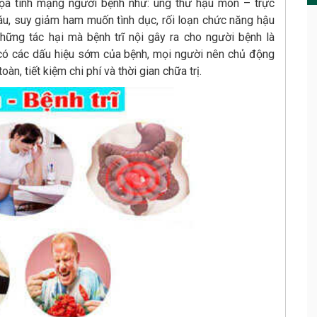
ọa tính mạng người bệnh như: ung thư hậu môn – trực
 máu, suy giảm ham muốn tình dục, rối loạn chức năng hậu
hững tác hại mà bệnh trĩ nội gây ra cho người bệnh là
có các dấu hiệu sớm của bệnh, mọi người nên chủ động
, tiết kiệm chi phí và thời gian chữa trị.