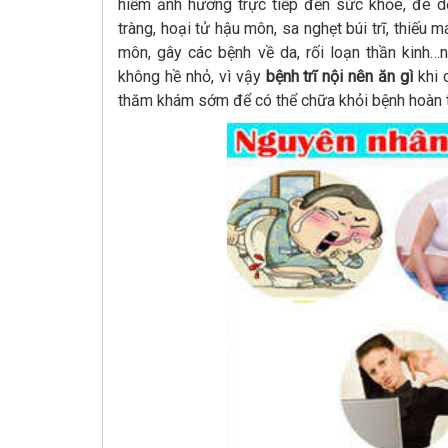
hiểm ảnh hưởng trực tiếp đến sức khỏe, đe d
tràng, hoại tử hậu môn, sa nghẹt búi trĩ, thiếu
môn, gây các bệnh về da, rối loạn thần kinh…n
không hề nhỏ, vì vậy
bệnh trĩ nội nên ăn gì
khi 
thăm khám sớm để có thể chữa khỏi bệnh hoàn toàn