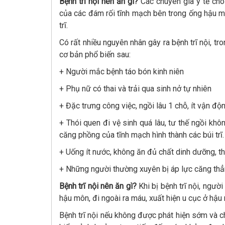
Bệnh trĩ nội nên ăn gì?
Các chuyên gia y tế cho 
của các đám rối tĩnh mạch bên trong ống hậu m
trĩ.
Có rất nhiều nguyên nhân gây ra bệnh trĩ nội, 
cơ bản phổ biến sau:
+ Người mắc bệnh táo bón kinh niên
+ Phụ nữ có thai và trải qua sinh nở tự nhiên
+ Đặc trưng công việc, ngồi lâu 1 chỗ, ít vận độ
+ Thói quen đi vệ sinh quá lâu, tư thế ngồi k
căng phồng của tĩnh mạch hình thành các búi trĩ.
+ Uống ít nước, không ăn đủ chất dinh dưỡng, th
+ Những người thường xuyên bị áp lực căng thẳn
Bệnh trĩ nội nên ăn gì?
Khi bị bệnh trĩ nội, ngườ
hậu môn, đi ngoài ra máu, xuất hiện u cục ở hậu
Bệnh trĩ nội nếu không được phát hiện sớm và c