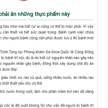
h phải ăn những thực phẩm này
ùng hậu môn mà bất cứ ai cũng có thể bị mắc phải. Vì vậy
iều cần thiết và hết sức quan trọng. Bệnh cạnh việc chữa
nh cho người bệnh cũng cần phải được lưu ý thì bệnh mới
I Trịnh Tùng tại Phòng khám Đa khoa Quốc tế Cộng Đồng
n bị bệnh trĩ nội, dù là do bất cứ nguyên nhân nào gây nên
ác nguyên nhân gây bệnh, đồng thời xây dựng chế độ ăn
 dưới đây:
 giàu chất xơ, rau củ quả, uống nhiều nước, ăn nhiều rau
chất thiết yếu cho cơ thể.
 trữ nước trong ruột, làm cho phân mềm bở nên dễ dàng
ngũ cốc là đề xuất không tồi cho vấn đề người bị bệnh trĩ