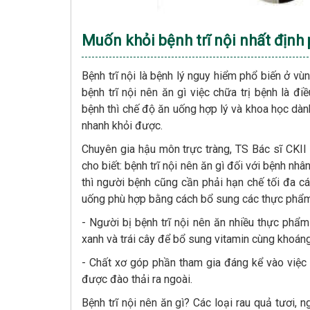
Muốn khỏi bệnh trĩ nội nhất địn
Bệnh trĩ nội là bệnh lý nguy hiểm phổ biến ở v
bệnh trĩ nội nên ăn gì việc chữa trị bệnh là đ
bệnh thì chế độ ăn uống hợp lý và khoa học dà
nhanh khỏi được.
Chuyên gia hậu môn trực tràng, TS Bác sĩ CKI
cho biết: bệnh trĩ nội nên ăn gì đối với bệnh nhâ
thì người bệnh cũng cần phải hạn chế tối đa c
uống phù hợp bằng cách bổ sung các thực phẩm
- Người bị bệnh trĩ nội nên ăn nhiều thực phẩm
xanh và trái cây để bổ sung vitamin cùng khoáng 
- Chất xơ góp phần tham gia đáng kể vào việc
được đào thải ra ngoài.
Bệnh trĩ nội nên ăn gì? Các loại rau quả tươi, 