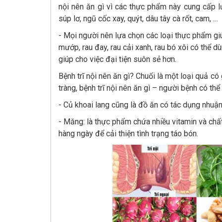
nội nên ăn gì vì các thực phẩm này cung cấp l
súp lơ, ngũ cốc xay, quýt, dâu tây cà rốt, cam, …
- Mọi người nên lựa chọn các loại thực phẩm giú
mướp, rau đay, rau cải xanh, rau bó xôi có thể d
giúp cho việc đại tiện suôn sẻ hơn.
Bệnh trĩ nội nên ăn gì? Chuối là một loại quả có
tràng, bệnh trĩ nội nên ăn gì – người bệnh có th
- Củ khoai lang cũng là đồ ăn có tác dụng nhuận 
- Măng: là thực phẩm chứa nhiều vitamin và chất
hàng ngày để cải thiện tình trạng táo bón.