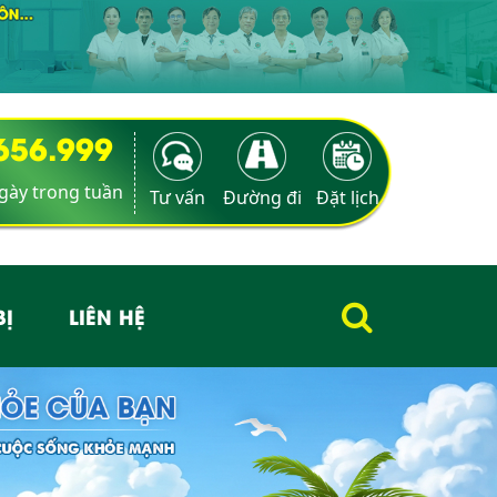
9656.999
ngày trong tuần
Tư vấn
Đường đi
Đặt lịch
BỊ
LIÊN HỆ