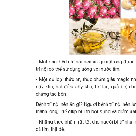
- Mật ong: bệnh trĩ nội nên ăn gì mật ong được
trĩ nội có thể sử dụng uống với nước ấm.
- Một số loại thức ăn, thực phẩm giàu magie nh
sấy khô, hạt điều sấy khô, bơ lạc, quả bơ, nh
chứng táo bón.
Bệnh trĩ nội nên ăn gì? Người bệnh trĩ nội nên
thanh long,…để giúp búi trĩ bớt sưng và giảm đa
- Những thực phẩm rất tốt cho người bị trĩ như:
cà tím, thịt dê.