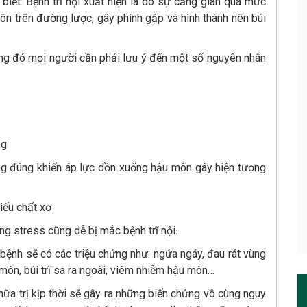
biết: Bệnh trĩ nội xuất hiện là do sự căng giãn quá mức
ôn trên đường lược, gây phình gập và hình thành nên búi
trong đó mọi người cần phải lưu ý đến một số nguyên nhân
ng
hông đúng khiến áp lực dồn xuống hậu môn gây hiện tượng
iếu chất xơ
g stress cũng dễ bị mắc bệnh trĩ nội.
i bệnh sẽ có các triệu chứng như: ngứa ngáy, đau rát vùng
 môn, búi trĩ sa ra ngoài, viêm nhiễm hậu môn…
hữa trị kịp thời sẽ gây ra những biến chứng vô cùng nguy