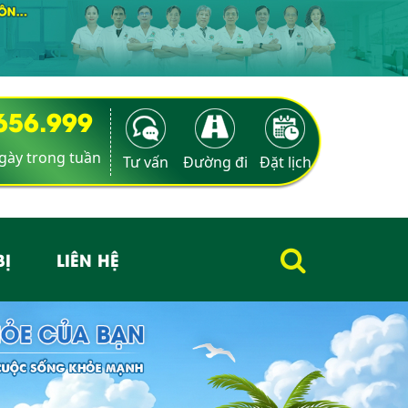
9656.999
ngày trong tuần
Tư vấn
Đường đi
Đặt lịch
BỊ
LIÊN HỆ