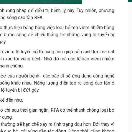
 phương pháp để điều trị bệnh lý này. Tuy nhiên, phương
ghệ sóng cao tần RFA.
ợc thực hiện bằng bằng việc loại bỏ mô viêm nhiễm bằng
các bước sóng sẽ chiếu thẳng tới những vùng lộ tuyến bị
 gãy.
trị viêm lộ tuyến cổ tử cung còn giúp sản sinh lực ma sát
nh xác tới vùng bệnh. Nhờ đó mà các tế bào viêm nhiễm
nhanh chóng.
hỏe của người bệnh , các bác sĩ sẽ ứng dụng công nghệ
sóng khác nhau. Năng lượng điện tạo ra sóng cao tần ở
lộ tuyến bị đứt gãy.
kể đến như:
o chỉ sau thời gian ngắn. RFA có thể nhanh chóng loại bỏ
ử cung.
 thường sẽ hạn chế xảy ra tình trạng đau hơn. Bởi thay vì
 tê cục bộ tới vùng cần tác động. Đồng thời, cũng không