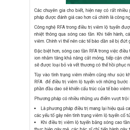
Các chuyên gia cho biết, hiện nay có rất nhiều
pháp được đánh giá cao hơn cả chính là công n
Công nghệ RFA trong điều trị viêm lộ tuyến đư
nhiệt thông qua sóng cao tần. Khi tiến hành, 
viêm. Chính vì thế nên các tế bào dần sẽ bị đứt
Đặc biệt hơn, sóng cao tần RFA trong việc điều 
ion nhằm tăng khả năng cắt mỏng, tiếp cận chí
sẽ được loại bỏ và vết thương có thể hồi phục 
Tùy vào tình trạng viêm nhiễm cũng như sức k
RFA để điều trị viêm lộ tuyến với những bước 
phần đầu dao sẽ khiến cấu trúc của tế bào viêm 
Phương pháp có nhiều những ưu điểm vượt trội 
Là phương pháp điều trị mang lại hiệu quả ca
các yếu tố gây nên tình trạng viêm lộ tuyến cổ t
Khi điều trị viêm lộ tuyến bằng sóng cao tần
thực hiện gây mê, các bác sĩ chỉ tiến hành gây