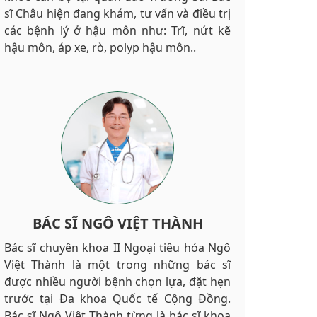
sĩ Châu hiện đang khám, tư vấn và điều trị
các bệnh lý ở hậu môn như: Trĩ, nứt kẽ
hậu môn, áp xe, rò, polyp hậu môn..
BÁC SĨ NGÔ VIỆT THÀNH
Bác sĩ chuyên khoa II Ngoại tiêu hóa Ngô
Việt Thành là một trong những bác sĩ
được nhiều người bệnh chọn lựa, đặt hẹn
trước tại Đa khoa Quốc tế Cộng Đồng.
Bác sĩ Ngô Việt Thành từng là bác sĩ khoa