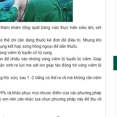
h thăm khám tổng quát bằng việc thực hiện siêu âm, xét
có thể chỉ cần dùng thuốc kê đơn để điều trị. Nhưng khi
dụng kết hợp sóng hồng ngoại để dẫn thuốc.
vùng viêm lộ tuyến cổ tử cung
n để chiếu vào những vùng viêm lộ tuyến bị viêm. Giúp
ản sinh ra lực ma sát ion giúp tác động tới vùng viêm lộ
g hồi sức, sau 1 -2 tiếng có thể ra về mà không cần nằm
ới 99% và khắc phục mọi nhược điểm của các phương pháp
 chị em nên cân nhắc lựa chọn phương pháp này để thu về