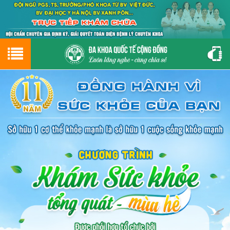
Hotline
0243.9656.999
tư vấn miễn phí
GIỚI THIỆU VỀ PHÒNG KHÁM
CƠ SỞ VẬT CHẤT
GIỚI THIỆU
ĐẶT HẸN LỊCH KHÁM
ĐƯỜNG TỚI PHÒNG KHÁM
NAM KHOA
PHỤ KHOA
BỆNH HẬU MÔN