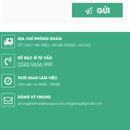
GỬI
ĐỊA CHỈ PHÒNG KHÁM
SỐ 193C1 BÀ TRIỆU - HAI BÀ TRƯNG - HÀ NỘI
SỐ BÁC SĨ TƯ VẤN
0243.9656.999
THỜI GIAN LÀM VIỆC
Làm việc từ: 8h00 - 20h00
ĐĂNG KÝ ONLINE
phongkhamdakhoaquoctecongdong@gmail.com