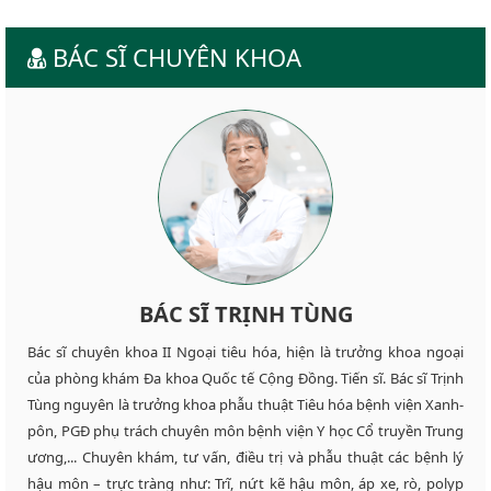
BÁC SĨ CHUYÊN KHOA
BÁC SĨ TRỊNH TÙNG
Bác sĩ chuyên khoa II Ngoại tiêu hóa, hiện là trưởng khoa ngoại
của phòng khám Đa khoa Quốc tế Cộng Đồng. Tiến sĩ. Bác sĩ Trịnh
Tùng nguyên là trưởng khoa phẫu thuật Tiêu hóa bệnh viện Xanh-
pôn, PGĐ phụ trách chuyên môn bệnh viện Y học Cổ truyền Trung
ương,... Chuyên khám, tư vấn, điều trị và phẫu thuật các bệnh lý
hậu môn – trực tràng như: Trĩ, nứt kẽ hậu môn, áp xe, rò, polyp