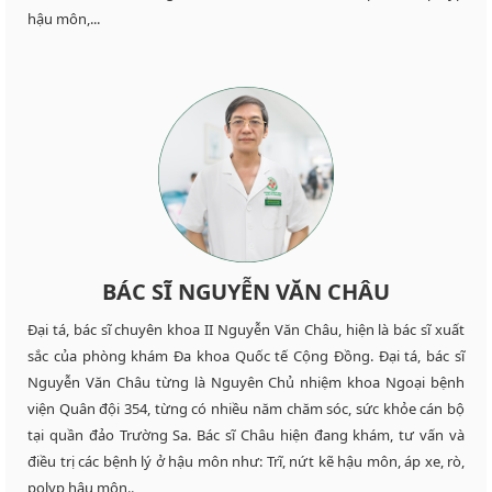
hậu môn,...
BÁC SĨ NGUYỄN VĂN CHÂU
Đại tá, bác sĩ chuyên khoa II Nguyễn Văn Châu, hiện là bác sĩ xuất
sắc của phòng khám Đa khoa Quốc tế Cộng Đồng. Đại tá, bác sĩ
Nguyễn Văn Châu từng là Nguyên Chủ nhiệm khoa Ngoại bệnh
viện Quân đội 354, từng có nhiều năm chăm sóc, sức khỏe cán bộ
tại quần đảo Trường Sa. Bác sĩ Châu hiện đang khám, tư vấn và
điều trị các bệnh lý ở hậu môn như: Trĩ, nứt kẽ hậu môn, áp xe, rò,
polyp hậu môn..