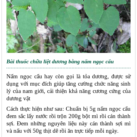
Bài thuốc chữa liệt dương bằng nấm ngọc cẩu
Nấm ngọc cẩu hay còn gọi là tỏa dương, được sử 
dụng với mục đích giúp tăng cường chức năng sinh 
lý của nam giới, cải thiện khả năng cương cứng của 
dương vật
Cách thực hiện như sau: Chuẩn bị 5g nấm ngọc cẩu 
đem sắc lấy nước rồi trộn 200g bột mì rồi cán thành 
sợi. Đem những nguyên liệu này cán thành sợi mì 
và nấu với 50g thịt dê rồi ăn trực tiếp mỗi ngày. 