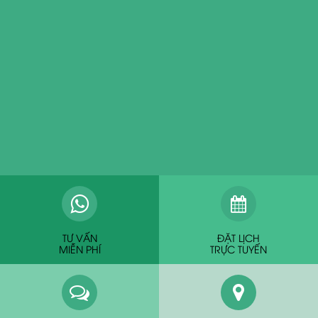
TƯ VẤN
ĐẶT LỊCH
MIỄN PHÍ
TRỰC TUYẾN