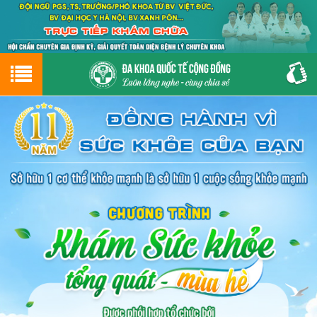
Hotline
0243.9656.999
tư vấn miễn phí
GIỚI THIỆU VỀ PHÒNG KHÁM
CƠ SỞ VẬT CHẤT
GIỚI THIỆU
ĐẶT HẸN LỊCH KHÁM
ĐƯỜNG TỚI PHÒNG KHÁM
NAM KHOA
PHỤ KHOA
BỆNH HẬU MÔN