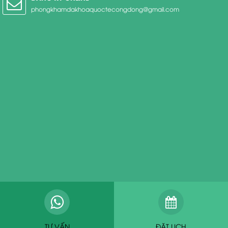
phongkhamdakhoaquoctecongdong@gmail.com
TƯ VẤN
ĐẶT LỊCH