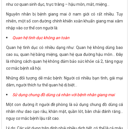
như cơ quan sinh dục, trực tràng – hậu môn, mắt, miệng...
Nguyên nhân bị bệnh giang mai ở nam giới có rất nhiều. Tuy
nhiên, một số con đường chính khiến xoắn khuẩn giang mai xâm
nhập vào cơ thể con người là:
Quan hệ tình dục không an toàn
Quan hệ tình dục có nhiều dạng như: Quan hệ không dùng bao
cao su, quan hệ bằng miệng, quan hệ qua đường hậu môn... Đây
là những cách quan hệ không đảm bảo sức khỏe cả 2, tăng nguy
cơ mắc bệnh xã hội.
Những đối tượng dễ mắc bệnh: Người có nhiều bạn tình, gái mại
dâm, người thích tư thế quan hệ dị biệt...
Sử dụng chung đồ dùng cá nhân với bệnh nhân giang mai
Một con đường ít người đề phòng là sử dụng chung đồ dùng cá
nhân như dao cạo râu, khăn mặt, quần lót, bàn chải đánh răng...
nguy cơ mắc bệnh lậu rất cao.
Lý do: Các vật dụng trên dính phải nhiều dịch tiết, có thể là cả máu