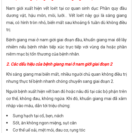
Nam giới xuất hiện vết loét tại cơ quan sinh dục: Phần quy đầu
dương vật, hậu môn, môi, lưỡi... Vết loét này gọi là săng giang
mai, có hình tròn nhỏ, biến mất sau khoảng 6 tuần dù không điều
trị.
Bệnh giang mai ở nam giới giai đoạn đầu, khuẩn giang mai dễ lây
nhiễm nếu bệnh nhân tiếp xúc trực tiếp với vùng da hoặc phần
niêm mạc bị tổn thương của bệnh nhân.
2. Các dấu hiệu của bệnh giang mai ở nam giới giai đoạn 2
Khi săng giang mai biến mất, nhiều người chủ quan không điều trị
nhưng thực tế bệnh nhanh chóng chuyển sang giai đoạn 2.
Người bệnh xuất hiện vết ban đỏ hoặc nâu đỏ tại các bộ phận trên
cơ thể, không đau, không ngứa. Khi đó, khuẩn giang mai đã xâm
nhập vào máu, dẫn tới triệu chứng:
Sưng hạch tại cổ, bẹn, nách
Sốt, ăn không ngon miệng, sụt cân
Cơ thể uể oải, mệt mỏi, đau cơ, rụng tóc