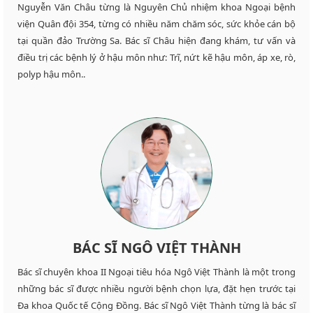
Nguyễn Văn Châu từng là Nguyên Chủ nhiệm khoa Ngoại bệnh
viện Quân đội 354, từng có nhiều năm chăm sóc, sức khỏe cán bộ
tại quần đảo Trường Sa. Bác sĩ Châu hiện đang khám, tư vấn và
điều trị các bệnh lý ở hậu môn như: Trĩ, nứt kẽ hậu môn, áp xe, rò,
polyp hậu môn..
BÁC SĨ NGÔ VIỆT THÀNH
Bác sĩ chuyên khoa II Ngoại tiêu hóa Ngô Việt Thành là một trong
những bác sĩ được nhiều người bệnh chọn lựa, đặt hẹn trước tại
Đa khoa Quốc tế Cộng Đồng. Bác sĩ Ngô Việt Thành từng là bác sĩ