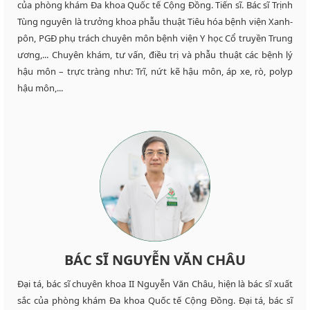
của phòng khám Đa khoa Quốc tế Cộng Đồng. Tiến sĩ. Bác sĩ Trịnh
Tùng nguyên là trưởng khoa phẫu thuật Tiêu hóa bệnh viện Xanh-
pôn, PGĐ phụ trách chuyên môn bệnh viện Y học Cổ truyền Trung
ương,... Chuyên khám, tư vấn, điều trị và phẫu thuật các bệnh lý
hậu môn – trực tràng như: Trĩ, nứt kẽ hậu môn, áp xe, rò, polyp
hậu môn,...
BÁC SĨ NGUYỄN VĂN CHÂU
Đại tá, bác sĩ chuyên khoa II Nguyễn Văn Châu, hiện là bác sĩ xuất
sắc của phòng khám Đa khoa Quốc tế Cộng Đồng. Đại tá, bác sĩ