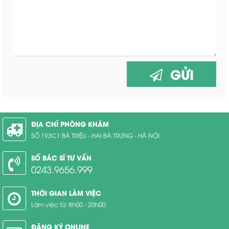
GỬI
ĐỊA CHỈ PHÒNG KHÁM
SỐ 193C1 BÀ TRIỆU - HAI BÀ TRƯNG - HÀ NỘI
SỐ BÁC SĨ TƯ VẤN
0243.9656.999
THỜI GIAN LÀM VIỆC
Làm việc từ: 8h00 - 20h00
ĐĂNG KÝ ONLINE