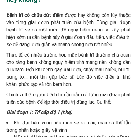
Bệnh trĩ có chữa dứt điểm
được hay không còn tùy thuộc
vào từng giai đoạn phát triển của bệnh. Từng giai đoạn
bệnh trĩ sẽ có một mức độ nguy hiểm riêng, vì vậy, phát
hiện sớm ra căn bệnh này ở giai đoạn đầu tiên, việc điều trị
sẽ dễ dàng, đơn giản và nhanh chóng hơn rất nhiều.
Thực tế, có nhiều trường hợp mắc bệnh trĩ thường chủ quan
cho rằng bệnh không nguy hiểm tính mạng nên không cần
đi khám. Đến khi bệnh gây đau đớn, chảy máu nhiều, búi trĩ
sưng to,... mới tìm gặp bác sĩ. Lúc đó việc điều trị khó
khăn, phức tạp và tốn kém hơn.
Chính vì thế, người bệnh trĩ cần nắm rõ từng giai đoạn phát
triển của bệnh để kịp thời điều trị đúng lúc. Cụ thể:
Giai đoạn 1: Trĩ cấp độ 1 (nhẹ)
Khi đại tiện, vùng hậu môn sẽ ra máu, máu có thể lẫn
trong phân hoặc giấy vệ sinh