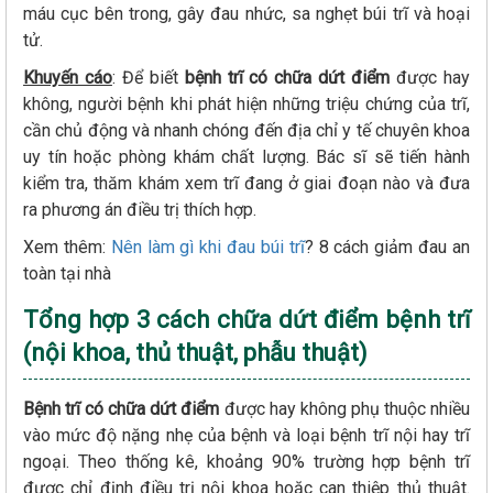
máu cục bên trong, gây đau nhức, sa nghẹt búi trĩ và hoại
tử.
Khuyến cáo
: Để biết
bệnh trĩ có chữa dứt điểm
được hay
không, người bệnh khi phát hiện những triệu chứng của trĩ,
cần chủ động và nhanh chóng đến địa chỉ y tế chuyên khoa
uy tín hoặc phòng khám chất lượng. Bác sĩ sẽ tiến hành
kiểm tra, thăm khám xem trĩ đang ở giai đoạn nào và đưa
ra phương án điều trị thích hợp.
Xem thêm:
Nên làm gì khi đau búi trĩ
? 8 cách giảm đau an
toàn tại nhà
Tổng hợp 3 cách chữa dứt điểm bệnh trĩ
(nội khoa, thủ thuật, phẫu thuật)
Bệnh trĩ có chữa dứt điểm
được hay không phụ thuộc nhiều
vào mức độ nặng nhẹ của bệnh và loại bệnh trĩ nội hay trĩ
ngoại. Theo thống kê, khoảng 90% trường hợp bệnh trĩ
được chỉ định điều trị nội khoa hoặc can thiệp thủ thuật.