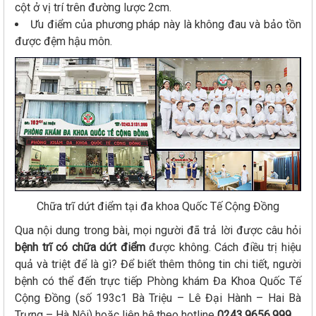
cột ở vị trí trên đường lược 2cm.
Ưu điểm của phương pháp này là không đau và bảo tồn
được đệm hậu môn.
Chữa trĩ dứt điểm tại đa khoa Quốc Tế Cộng Đồng
Qua nội dung trong bài, mọi người đã trả lời được câu hỏi
bệnh trĩ có chữa dứt điểm
được không. Cách điều trị hiệu
quả và triệt để là gì? Để biết thêm thông tin chi tiết, người
bệnh có thể đến trực tiếp Phòng khám Đa Khoa Quốc Tế
Cộng Đồng (số 193c1 Bà Triệu – Lê Đại Hành – Hai Bà
Trưng – Hà Nội) hoặc liên hệ theo hotline
0243.9656.999
.