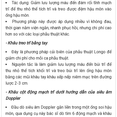
Tác dụng: Giảm lưu lượng máu đến đám rối tĩnh mạch
trĩ để thu nhỏ thể tích trĩ và treo được đệm hậu môn vào
ống hậu môn.
Phương pháp này được áp dụng nhiều vì không đau,
thời gian nằm viện ngắn, nhanh phục hồi, nhưng chi phí cao
hơn so với các loại phẫu thuật khác.
- Khâu treo trĩ bằng tay
:
Đây là phương pháp cải biên của phẫu thuật Longo để
giảm chi phí cho mỗi ca phẫu thuật.
Nguyên tắc là làm giảm lưu lượng máu đến búi trĩ để
thu nhỏ thể tích khối trĩ và treo búi trĩ lên ống hậu môn
bằng các mũi khâu tay khâu xếp nếp niêm mạc trên đường
lược 2-3 cm.
- Khâu cột động mạch trĩ dưới hướng dẫn của siêu âm
Doppler
:
Đầu dò siêu âm Doppler gắn liền trong một ống soi hậu
môn, qua dụng cụ này bác sĩ dò tìm 6 động mạch và khâu