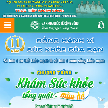
Hotline
0243.9656.999
tư vấn miễn phí
GIỚI THIỆU VỀ PHÒNG KHÁM
CƠ SỞ VẬT CHẤT
GIỚI THIỆU
ĐẶT HẸN LỊCH KHÁM
ĐƯỜNG TỚI PHÒNG KHÁM
NAM KHOA
PHỤ KHOA
BỆNH HẬU MÔN