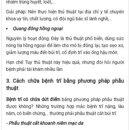
nhiễm trùng huyết, loét,...
Giải pháp: Nên thực hiện thủ thuật tại địa chỉ y tế chuyên
khoa uy tín, chất lượng, có đội ngũ bác sĩ lành nghề,...
Quang đông hồng ngoại
Nguyên lý hoạt động: Đây là thủ thuật phổ biến, dùng sức
nóng tia hồng ngoại để làm cho mô bị đông lại, tạo sẹo xơ,
giảm lượng máu đến búi trĩ, cố định trĩ vào ống hậu môn.
Hạn chế: Tuy thủ thuật này hiệu quả, nhưng đòi hỏi người
bệnh phải tái khám nhiều lần.
3. Cách chữa bệnh trĩ bằng phương pháp phẫu
thuật
Bệnh trĩ có chữa dứt điểm
bằng phương pháp phẫu thuật
được không? Những trường hợp mắc bệnh trĩ nặng, lâu
năm, có biến chứng,... thường phải phẫu thuật cắt búi trĩ.
- Phẫu thuật cắt khoanh niêm mạc da
: