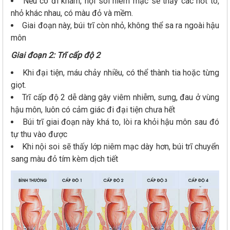
Nếu có đi khám, nội soi niêm mạc sẽ thấy các nốt to,
nhỏ khác nhau, có màu đỏ và mềm.
Giai đoạn này, búi trĩ còn nhỏ, không thể sa ra ngoài hậu
môn
Giai đoạn 2: Trĩ cấp độ 2
Khi đại tiện, máu chảy nhiều, có thể thành tia hoặc từng
giọt.
Trĩ cấp độ 2 dễ dàng gây viêm nhiễm, sưng, đau ở vùng
hậu môn, luôn có cảm giác đi đại tiện chưa hết
Búi trĩ giai đoạn này khá to, lòi ra khỏi hậu môn sau đó
tự thu vào được
Khi nội soi sẽ thấy lớp niêm mạc dày hơn, búi trĩ chuyển
sang màu đỏ tím kèm dịch tiết