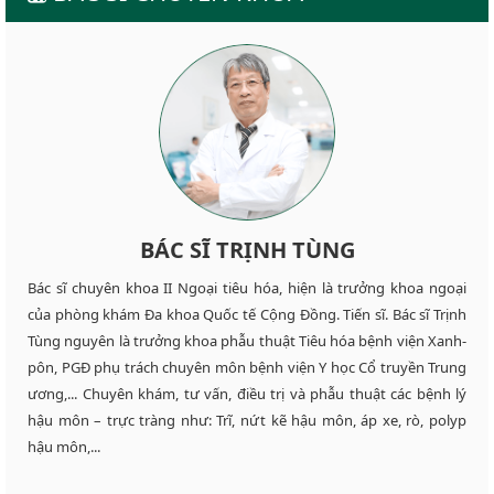
BÁC SĨ TRỊNH TÙNG
Bác sĩ chuyên khoa II Ngoại tiêu hóa, hiện là trưởng khoa ngoại
của phòng khám Đa khoa Quốc tế Cộng Đồng. Tiến sĩ. Bác sĩ Trịnh
Tùng nguyên là trưởng khoa phẫu thuật Tiêu hóa bệnh viện Xanh-
pôn, PGĐ phụ trách chuyên môn bệnh viện Y học Cổ truyền Trung
ương,... Chuyên khám, tư vấn, điều trị và phẫu thuật các bệnh lý
hậu môn – trực tràng như: Trĩ, nứt kẽ hậu môn, áp xe, rò, polyp
hậu môn,...