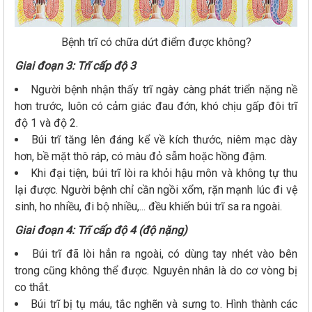
Bệnh trĩ có chữa dứt điểm được không?
Giai đoạn 3: Trĩ cấp độ 3
Người bệnh nhận thấy trĩ ngày càng phát triển nặng nề
hơn trước, luôn có cảm giác đau đớn, khó chịu gấp đôi trĩ
độ 1 và độ 2.
Búi trĩ tăng lên đáng kể về kích thước, niêm mạc dày
hơn, bề mặt thô ráp, có màu đỏ sẫm hoặc hồng đậm.
Khi đại tiện, búi trĩ lòi ra khỏi hậu môn và không tự thu
lại được. Người bệnh chỉ cần ngồi xổm, rặn mạnh lúc đi vệ
sinh, ho nhiều, đi bộ nhiều,... đều khiến búi trĩ sa ra ngoài.
Giai đoạn 4: Trĩ cấp độ 4 (độ nặng)
Búi trĩ đã lòi hẳn ra ngoài, có dùng tay nhét vào bên
trong cũng không thể được. Nguyên nhân là do cơ vòng bị
co thắt.
Búi trĩ bị tụ máu, tắc nghẽn và sưng to. Hình thành các