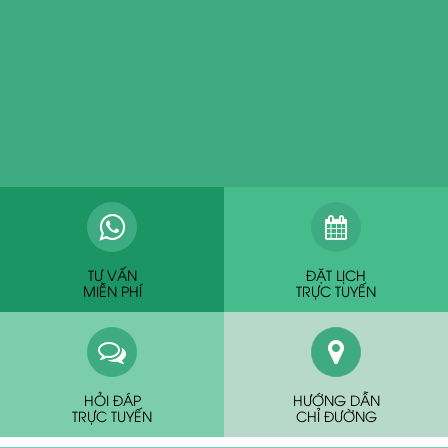
TƯ VẤN
ĐẶT LỊCH
MIỄN PHÍ
TRỰC TUYẾN
HỎI ĐÁP
HƯỚNG DẪN
TRỰC TUYẾN
CHỈ ĐƯỜNG