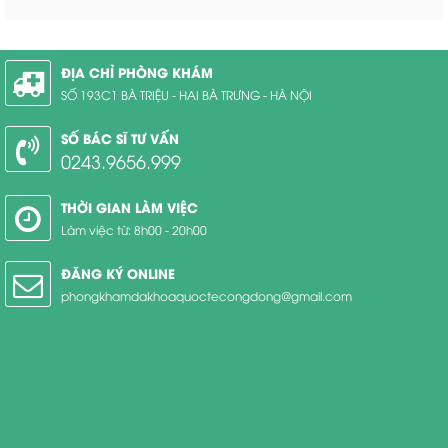
ĐỊA CHỈ PHÒNG KHÁM
SỐ 193C1 BÀ TRIỆU - HAI BÀ TRƯNG - HÀ NỘI
SỐ BÁC SĨ TƯ VẤN
0243.9656.999
THỜI GIAN LÀM VIỆC
Làm việc từ: 8h00 - 20h00
ĐĂNG KÝ ONLINE
phongkhamdakhoaquoctecongdong@gmail.com