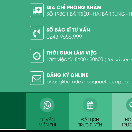
ĐỊA CHỈ PHÒNG KHÁM
SỐ 193C1 BÀ TRIỆU - HAI BÀ TRƯNG - 
SỐ BÁC SĨ TƯ VẤN
0243.9656.999
THỜI GIAN LÀM VIỆC
Làm việc từ: 8h00 - 20h00
( Tất cả các 
ĐĂNG KÝ ONLINE
phongkhamdakhoaquoctecongdon
TƯ VẤN
ĐẶT LỊCH
HỎ
MIỄN PHÍ
TRỰC TUYẾN
TRỰC