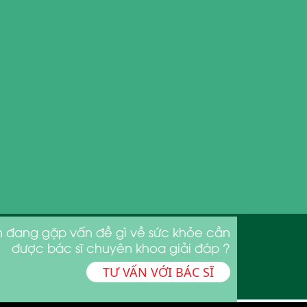
 đang gặp vấn đề gì về sức khỏe cần
được bác sĩ chuyên khoa giải đáp ?
TƯ VẤN VỚI BÁC SĨ