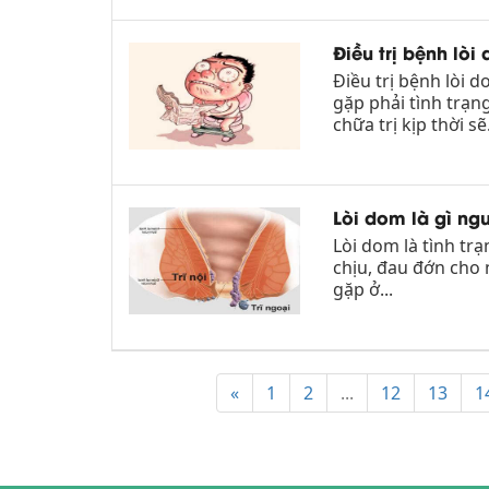
Điều trị bệnh lò
Điều trị bệnh lòi 
gặp phải tình trạn
chữa trị kịp thời sẽ.
Lòi dom là gì ng
Lòi dom là tình trạ
chịu, đau đớn cho 
gặp ở...
«
1
2
...
12
13
1