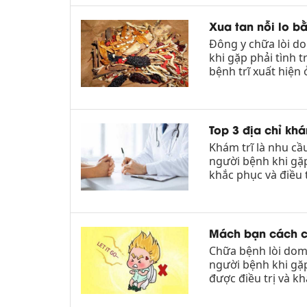
Xua tan nỗi lo b
Đông y chữa lòi d
khi gặp phải tình 
bệnh trĩ xuất hiện 
Top 3 địa chỉ khá
Khám trĩ là nhu cầ
người bệnh khi gặp
khắc phục và điều tr
Mách bạn cách c
Chữa bệnh lòi dom 
người bệnh khi gặp
được điều trị và kh