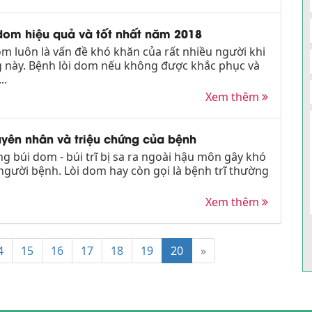
i dom hiệu quả và tốt nhất năm 2018
dom luôn là vấn đề khó khăn của rất nhiều người khi
g này. Bệnh lòi dom nếu không được khắc phục và
..
Xem thêm
uyên nhân và triệu chứng của bệnh
ng búi dom - búi trĩ bị sa ra ngoài hậu môn gây khó
người bệnh. Lòi dom hay còn gọi là bệnh trĩ thường
Xem thêm
4
15
16
17
18
19
20
»