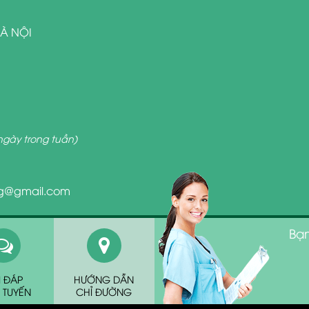
HÀ NỘI
ngày trong tuần)
g@gmail.com
Bạn
I ĐÁP
HƯỚNG DẪN
 TUYẾN
CHỈ ĐƯỜNG