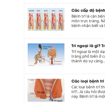
Các cấp độ bệnh
Bệnh trĩ là căn bệ
môn trực tràng. Nắ
bệnh nhận biết và l
Trĩ ngoại là gì? T
Trĩ ngoại là một d
tràng phổ biến ở c
thành do sự căng..
Các loại bệnh trĩ
Các loại bệnh trĩ t
trĩ?...là câu hỏi đ
này. Bệnh trĩ là một