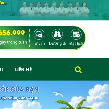
9656.999
ngày trong tuần
Tư vấn
Đường đi
Đặt lịch
BỊ
LIÊN HỆ