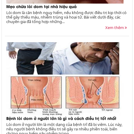
Mẹo chữa lòi dom tại nhà hiệu quả
Lòi dom là căn bệnh nguy hiểm, nếu không được điều trị kịp thời có
thể gây thiếu máu, nhiễm trùng và hoại tử. Bài viết dưới đây, các
chuyên gia đã tổng hợp những...
Xem thêm
Bệnh lòi dom ở người lớn là gì và cách điều trị tốt nhất
Lòi dom ở người lớn là một dạng của bệnh trĩ đã bị viêm. Lúc này,
nếu người bệnh không điều trị sẽ gây ra nhiều phiền toái, biến
chứng nguy hiểm gây nhiễm trùng...