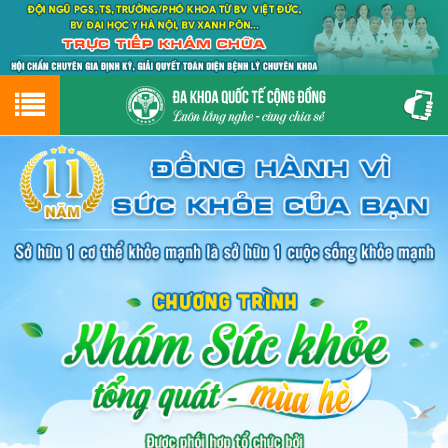
Hotline
0243.9656.999
tư vấn miễn phí
GIỚI THIỆU VỀ PHÒNG KHÁM
CƠ SỞ VẬT CHẤT
GIỚI THIỆU
ĐẶT HẸN LỊCH KHÁM
ĐƯỜNG TỚI PHÒNG KHÁM
NAM KHOA
PHỤ KHOA
BỆNH HẬU MÔN