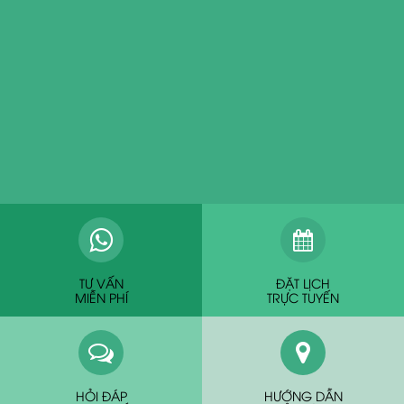
TƯ VẤN
ĐẶT LỊCH
MIỄN PHÍ
TRỰC TUYẾN
HỎI ĐÁP
HƯỚNG DẪN