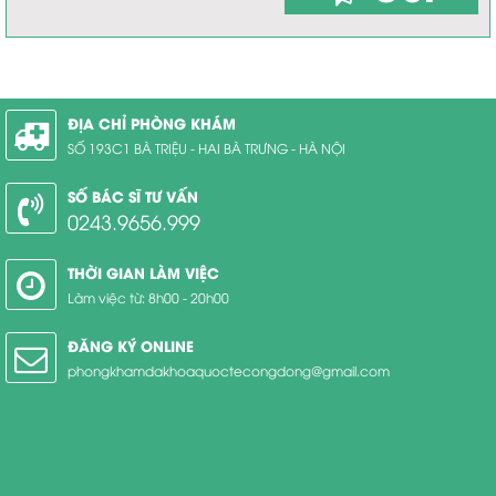
ĐỊA CHỈ PHÒNG KHÁM
SỐ 193C1 BÀ TRIỆU - HAI BÀ TRƯNG - HÀ NỘI
SỐ BÁC SĨ TƯ VẤN
0243.9656.999
THỜI GIAN LÀM VIỆC
Làm việc từ: 8h00 - 20h00
ĐĂNG KÝ ONLINE
phongkhamdakhoaquoctecongdong@gmail.com