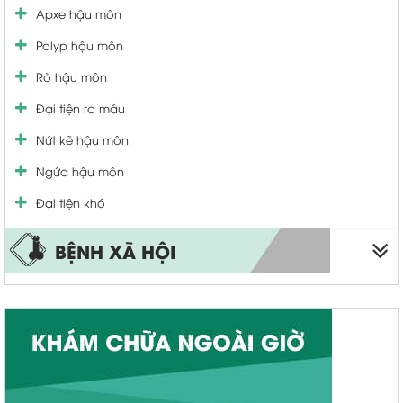
Apxe hậu môn
U xơ cổ tử cung
Bệnh tuyến tiền liệt
Polyp hậu môn
Rối loạn kinh nguyệt
Yếu sinh lý
Rò hậu môn
Khí hư bất thường
Tiểu nhiều tiểu buốt
Đại tiện ra máu
Vá màng trinh
Nứt kẽ hậu môn
Thu nhỏ âm đạo
Ngứa hậu môn
viêm cổ tử cung
Đại tiện khó
BỆNH XÃ HỘI
Sùi mào gà
Bệnh lậu
Bệnh giang mai
Mụn rộp sinh dục