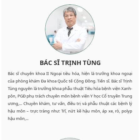
BÁC SĨ TRỊNH TÙNG
Bác sĩ chuyên khoa II Ngoại tiêu hóa, hiện là trưởng khoa ngoại
của phòng khám Đa khoa Quốc tế Cộng Đồng. Tiến sĩ. Bác sĩ Trịnh
Tùng nguyên là trưởng khoa phẫu thuật Tiêu hóa bệnh viện Xanh-
pôn, PGĐ phụ trách chuyên môn bệnh viện Y học Cổ truyền Trung
ương,... Chuyên khám, tư vấn, điều trị và phẫu thuật các bệnh lý
hậu môn – trực tràng như: Trĩ, nứt kẽ hậu môn, áp xe, rò, polyp
hậu môn,...