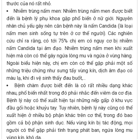
thước của nó rất nhỏ.
Nhiễm trùng nấm men: Nhiễm trùng nấm men được biết
đến là bệnh lý phụ khoa gặp phổ biến ở nữ giới. Nguyên
nhân chủ yếu gây nên căn bệnh này là nấm Candida (là loại
nấm men sinh sống tự trên ở cơ thể người). Các nghiên
cứu chỉ ra rằng, có tới 75% chị em có nguy cơ bị nhiễm
nấm Candida tại âm đạo. Nhiễm trùng nấm men khi xuất
hiện mà còn có thể gây ngứa lông mu và ngứa ở vùng hàng.
Ngoài biểu hiện này, chị em còn có thể gặp phải một số
những triệu chứng như sưng tấy vùng kín, dịch âm đạo có
màu lạ, khi đi vệ sinh thấy đau buốt,...
Bệnh chàm được biết đến là có rất nhiều dạng khác
nhau, phổ biến nhất trong đó phải nhắc đến viêm da cơ địa.
Bệnh lý này có thể xuất hiện tại những nếp gấp ở khu vực
đầu gối hoặc khuỷu tay. Tuy nhiên, bệnh lý này cũng có thể
xuất hiện ở nhiều bộ phận khác trên cơ thể, trong đó bao
gồm cả bộ phận sinh dục. Nếu vùng kín bị tác động, mọi
người có thể gặp phải tình trạng phát ban, ngứa lông mu
vùng kín, khô da,…