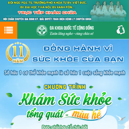
Hotline
0243.9656.999
tư vấn miễn phí
GIỚI THIỆU VỀ PHÒNG KHÁM
CƠ SỞ VẬT CHẤT
GIỚI THIỆU
ĐẶT HẸN LỊCH KHÁM
ĐƯỜNG TỚI PHÒNG KHÁM
NAM KHOA
PHỤ KHOA
BỆNH HẬU MÔN