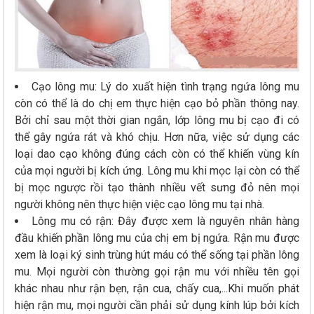
Cạo lông mu: Lý do xuất hiện tình trạng ngứa lông mu
còn có thể là do chị em thực hiện cạo bỏ phần thông nay.
Bởi chỉ sau một thời gian ngắn, lớp lông mu bị cạo đi có
thể gây ngứa rát và khó chịu. Hơn nữa, việc sử dụng các
loại dao cạo không đúng cách còn có thể khiến vùng kín
của mọi người bị kích ứng. Lông mu khi mọc lại còn có thể
bị mọc ngược rồi tạo thành nhiều vết sưng đỏ nên mọi
người không nên thực hiện việc cạo lông mu tại nhà.
Lông mu có rận: Đây được xem là nguyên nhân hàng
đầu khiến phần lông mu của chị em bị ngứa. Rận mu được
xem là loại ký sinh trùng hút máu có thể sống tại phần lông
mu. Mọi người còn thường gọi rận mu với nhiều tên gọi
khác nhau như rận bẹn, rận cua, chấy cua,...Khi muốn phát
hiện rận mu, mọi người cần phải sử dụng kính lúp bởi kích