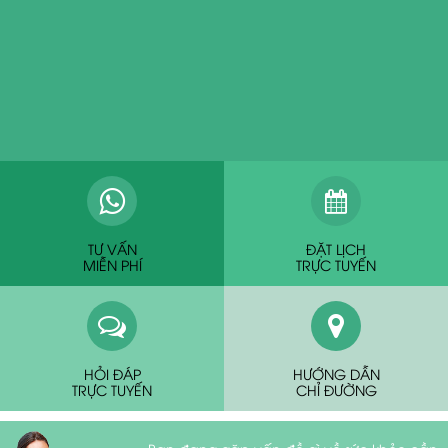
TƯ VẤN
ĐẶT LỊCH
MIỄN PHÍ
TRỰC TUYẾN
HỎI ĐÁP
HƯỚNG DẪN
TRỰC TUYẾN
CHỈ ĐƯỜNG