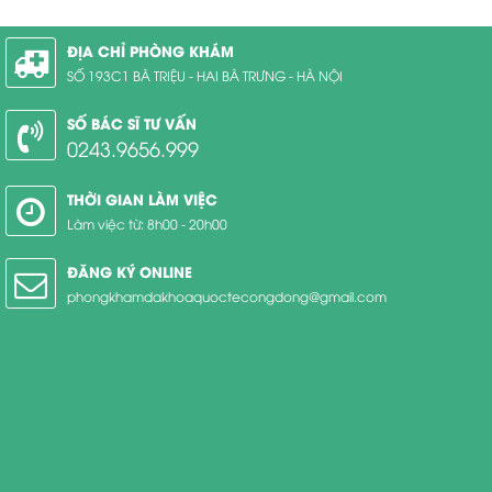
ĐỊA CHỈ PHÒNG KHÁM
SỐ 193C1 BÀ TRIỆU - HAI BÀ TRƯNG - HÀ NỘI
SỐ BÁC SĨ TƯ VẤN
0243.9656.999
THỜI GIAN LÀM VIỆC
Làm việc từ: 8h00 - 20h00
ĐĂNG KÝ ONLINE
phongkhamdakhoaquoctecongdong@gmail.com