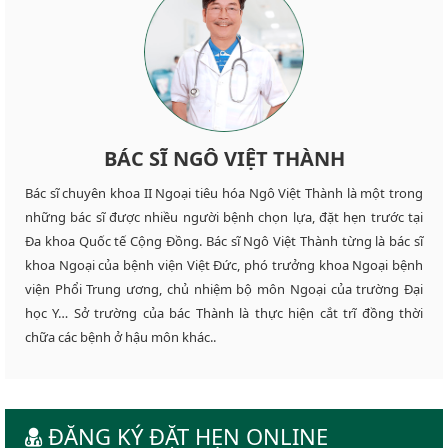
BÁC SĨ NGÔ VIỆT THÀNH
Bác sĩ chuyên khoa II Ngoại tiêu hóa Ngô Việt Thành là một trong
những bác sĩ được nhiều người bệnh chọn lựa, đặt hẹn trước tại
Đa khoa Quốc tế Cộng Đồng. Bác sĩ Ngô Việt Thành từng là bác sĩ
khoa Ngoại của bệnh viện Việt Đức, phó trưởng khoa Ngoại bệnh
viện Phổi Trung ương, chủ nhiệm bộ môn Ngoại của trường Đại
học Y… Sở trường của bác Thành là thực hiện cắt trĩ đồng thời
chữa các bệnh ở hậu môn khác..
ĐĂNG KÝ ĐẶT HẸN ONLINE