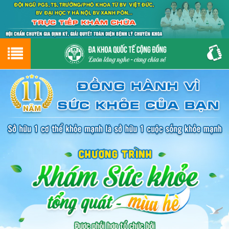
Hotline
0243.9656.999
tư vấn miễn phí
GIỚI THIỆU VỀ PHÒNG KHÁM
CƠ SỞ VẬT CHẤT
GIỚI THIỆU
ĐẶT HẸN LỊCH KHÁM
ĐƯỜNG TỚI PHÒNG KHÁM
NAM KHOA
PHỤ KHOA
BỆNH HẬU MÔN