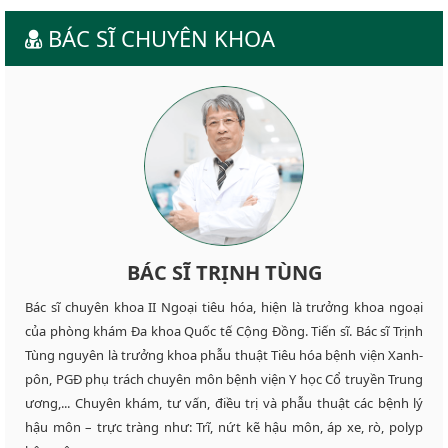
BÁC SĨ CHUYÊN KHOA
BÁC SĨ TRỊNH TÙNG
Bác sĩ chuyên khoa II Ngoại tiêu hóa, hiện là trưởng khoa ngoại
của phòng khám Đa khoa Quốc tế Cộng Đồng. Tiến sĩ. Bác sĩ Trịnh
Tùng nguyên là trưởng khoa phẫu thuật Tiêu hóa bệnh viện Xanh-
pôn, PGĐ phụ trách chuyên môn bệnh viện Y học Cổ truyền Trung
ương,... Chuyên khám, tư vấn, điều trị và phẫu thuật các bệnh lý
hậu môn – trực tràng như: Trĩ, nứt kẽ hậu môn, áp xe, rò, polyp