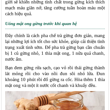
giời sẽ khiến những tính chất trong gừng kích thích 
mạch máu giãn nở, tăng cường tuần hoàn máu một 
cách hiệu quả. 
Uống mật ong gừng trước khi quan hệ
Đây chính là cách pha chế trà gừng đơn giản, mang 
lại những lợi ích tốt cho sức khỏe, giúp cải thiện tình 
trạng xuất tinh sớm. Để pha trà gừng bạn cần chuẩn 
bị 1 củ gừng nhỏ, 1 thìa mật ong, 1 nửa quả chanh, 
nước ấm.
Bạn đem gừng rửa sạch, cạo vỏ rồi thái gừng thành 
lát mỏng rồi cho vào nồi đun sôi nhỏ lửa. Đun 
khoảng 10 phút rồi đổ gừng ra cốc. Hòa thêm 1 thìa 
mật ong và một ít nước cốt chanh và khuấy đều. 