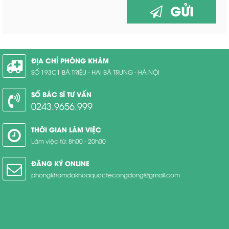
GỬI
ĐỊA CHỈ PHÒNG KHÁM
SỐ 193C1 BÀ TRIỆU - HAI BÀ TRƯNG - HÀ NỘI
SỐ BÁC SĨ TƯ VẤN
0243.9656.999
THỜI GIAN LÀM VIỆC
Làm việc từ: 8h00 - 20h00
ĐĂNG KÝ ONLINE
phongkhamdakhoaquoctecongdong@gmail.com