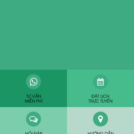
TƯ VẤN
ĐẶT LỊCH
MIỄN PHÍ
TRỰC TUYẾN
HỎI ĐÁP
HƯỚNG DẪN