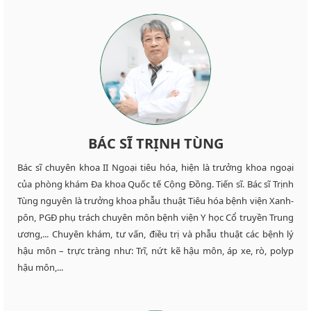
BÁC SĨ TRỊNH TÙNG
Bác sĩ chuyên khoa II Ngoại tiêu hóa, hiện là trưởng khoa ngoại
của phòng khám Đa khoa Quốc tế Cộng Đồng. Tiến sĩ. Bác sĩ Trịnh
Tùng nguyên là trưởng khoa phẫu thuật Tiêu hóa bệnh viện Xanh-
pôn, PGĐ phụ trách chuyên môn bệnh viện Y học Cổ truyền Trung
ương,... Chuyên khám, tư vấn, điều trị và phẫu thuật các bệnh lý
hậu môn – trực tràng như: Trĩ, nứt kẽ hậu môn, áp xe, rò, polyp
hậu môn,...