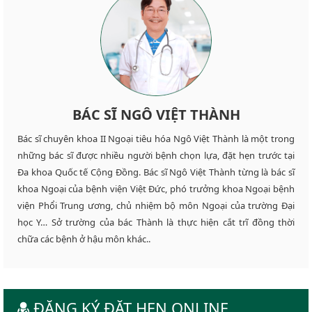
BÁC SĨ NGÔ VIỆT THÀNH
Bác sĩ chuyên khoa II Ngoại tiêu hóa Ngô Việt Thành là một trong
những bác sĩ được nhiều người bệnh chọn lựa, đặt hẹn trước tại
Đa khoa Quốc tế Cộng Đồng. Bác sĩ Ngô Việt Thành từng là bác sĩ
khoa Ngoại của bệnh viện Việt Đức, phó trưởng khoa Ngoại bệnh
viện Phổi Trung ương, chủ nhiệm bộ môn Ngoại của trường Đại
học Y… Sở trường của bác Thành là thực hiện cắt trĩ đồng thời
chữa các bệnh ở hậu môn khác..
ĐĂNG KÝ ĐẶT HẸN ONLINE