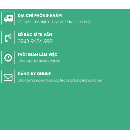
ĐỊA CHỈ PHÒNG KHÁM
SỐ 193C1 BÀ TRIỆU - HAI BÀ TRƯNG - HÀ NỘI
SỐ BÁC SĨ TƯ VẤN
0243.9656.999
THỜI GIAN LÀM VIỆC
Làm việc từ: 8h00 - 20h00
ĐĂNG KÝ ONLINE
phongkhamdakhoaquoctecongdong@gmail.com