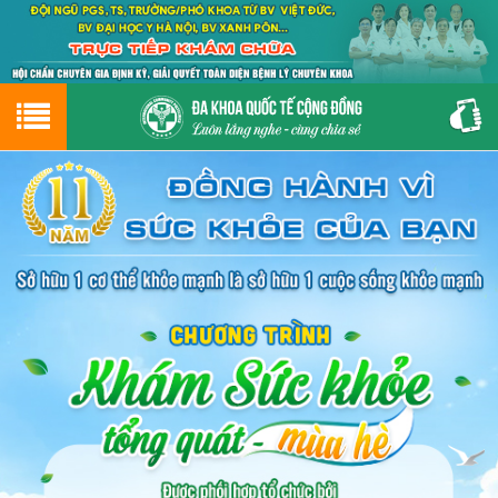
Hotline
0243.9656.999
tư vấn miễn phí
GIỚI THIỆU VỀ PHÒNG KHÁM
CƠ SỞ VẬT CHẤT
GIỚI THIỆU
ĐẶT HẸN LỊCH KHÁM
ĐƯỜNG TỚI PHÒNG KHÁM
NAM KHOA
PHỤ KHOA
BỆNH HẬU MÔN