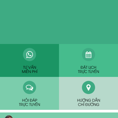
TƯ VẤN
ĐẶT LỊCH
MIỄN PHÍ
TRỰC TUYẾN
HỎI ĐÁP
HƯỚNG DẪN
TRỰC TUYẾN
CHỈ ĐƯỜNG