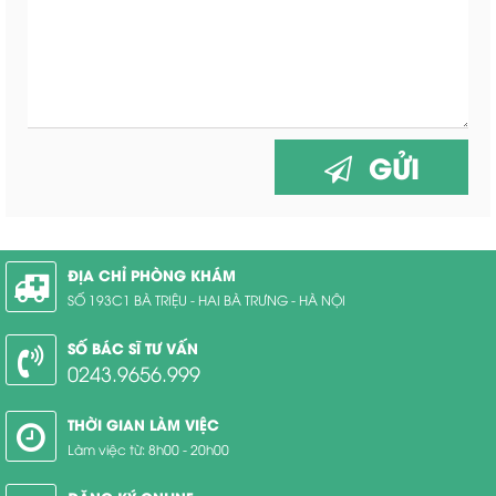
GỬI
ĐỊA CHỈ PHÒNG KHÁM
SỐ 193C1 BÀ TRIỆU - HAI BÀ TRƯNG - HÀ NỘI
SỐ BÁC SĨ TƯ VẤN
0243.9656.999
THỜI GIAN LÀM VIỆC
Làm việc từ: 8h00 - 20h00