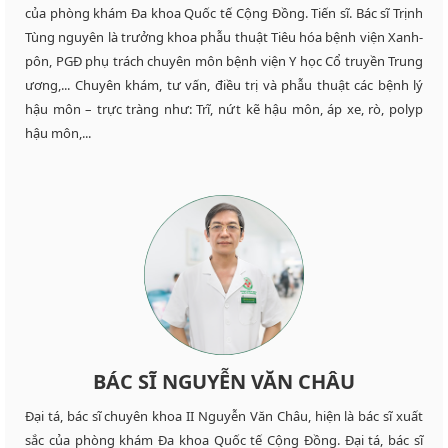
của phòng khám Đa khoa Quốc tế Cộng Đồng. Tiến sĩ. Bác sĩ Trịnh
Tùng nguyên là trưởng khoa phẫu thuật Tiêu hóa bệnh viện Xanh-
pôn, PGĐ phụ trách chuyên môn bệnh viện Y học Cổ truyền Trung
ương,... Chuyên khám, tư vấn, điều trị và phẫu thuật các bệnh lý
hậu môn – trực tràng như: Trĩ, nứt kẽ hậu môn, áp xe, rò, polyp
hậu môn,...
BÁC SĨ NGUYỄN VĂN CHÂU
Đại tá, bác sĩ chuyên khoa II Nguyễn Văn Châu, hiện là bác sĩ xuất
sắc của phòng khám Đa khoa Quốc tế Cộng Đồng. Đại tá, bác sĩ