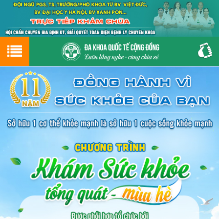
Hotline
0243.9656.999
tư vấn miễn phí
GIỚI THIỆU VỀ PHÒNG KHÁM
CƠ SỞ VẬT CHẤT
GIỚI THIỆU
ĐẶT HẸN LỊCH KHÁM
ĐƯỜNG TỚI PHÒNG KHÁM
NAM KHOA
PHỤ KHOA
BỆNH HẬU MÔN