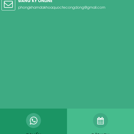
ĐĂNG KÝ ONLINE
phongkhamdakhoaquoctecongdong@gmail.com