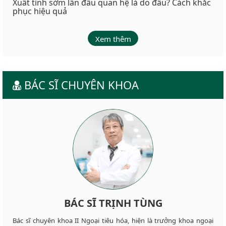
Xuất tinh sớm lần đầu quan hệ là do đâu? Cách khắc
phục hiệu quả
Xem thêm
BÁC SĨ CHUYÊN KHOA
BÁC SĨ TRỊNH TÙNG
Bác sĩ chuyên khoa II Ngoại tiêu hóa, hiện là trưởng khoa ngoại