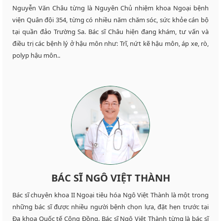
Nguyễn Văn Châu từng là Nguyên Chủ nhiệm khoa Ngoại bệnh
viện Quân đội 354, từng có nhiều năm chăm sóc, sức khỏe cán bộ
tại quần đảo Trường Sa. Bác sĩ Châu hiện đang khám, tư vấn và
điều trị các bệnh lý ở hậu môn như: Trĩ, nứt kẽ hậu môn, áp xe, rò,
polyp hậu môn..
BÁC SĨ NGÔ VIỆT THÀNH
Bác sĩ chuyên khoa II Ngoại tiêu hóa Ngô Việt Thành là một trong
những bác sĩ được nhiều người bệnh chọn lựa, đặt hẹn trước tại
Đa khoa Quốc tế Cộng Đồng. Bác sĩ Ngô Việt Thành từng là bác sĩ