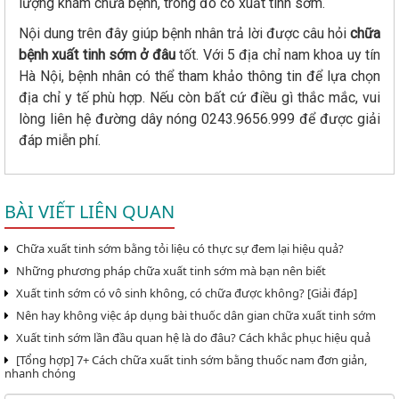
lượng khám chữa bệnh, trong đó có xuất tinh sớm.
Nội dung trên đây giúp bệnh nhân trả lời được câu hỏi
chữa
bệnh xuất tinh sớm ở đâu
tốt. Với 5 địa chỉ nam khoa uy tín
Hà Nội, bệnh nhân có thể tham khảo thông tin để lựa chọn
địa chỉ y tế phù hợp. Nếu còn bất cứ điều gì thắc mắc, vui
lòng liên hệ đường dây nóng 0243.9656.999 để được giải
đáp miễn phí.
BÀI VIẾT LIÊN QUAN
Chữa xuất tinh sớm bằng tỏi liệu có thực sự đem lại hiệu quả?
Những phương pháp chữa xuất tinh sớm mà bạn nên biết
Xuất tinh sớm có vô sinh không, có chữa được không? [Giải đáp]
Nên hay không việc áp dụng bài thuốc dân gian chữa xuất tinh sớm
Xuất tinh sớm lần đầu quan hệ là do đâu? Cách khắc phục hiệu quả
[Tổng hợp] 7+ Cách chữa xuất tinh sớm bằng thuốc nam đơn giản,
nhanh chóng