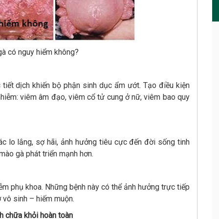
gà có nguy hiểm không?
c tiết dịch khiến bộ phận sinh dục ẩm ướt. Tạo điều kiện
m nhiễm: viêm âm đạo, viêm cổ tử cung ở nữ, viêm bao quy
lo lắng, sợ hãi, ảnh hưởng tiêu cực đến đời sống tinh
 mào gà phát triển mạnh hơn.
iễm phụ khoa. Những bệnh này có thể ảnh hưởng trực tiếp
ơ vô sinh – hiếm muộn.
h chữa khỏi hoàn toàn