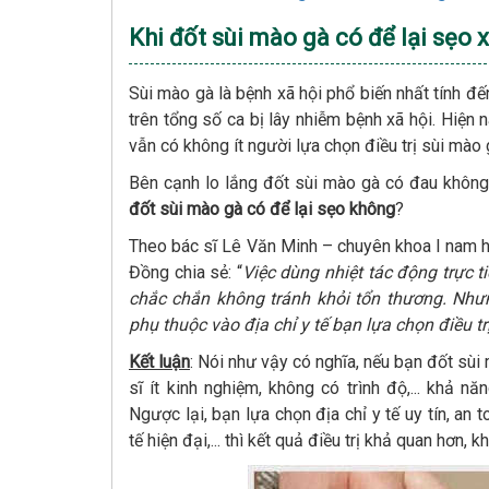
Khi đốt sùi mào gà có để lại sẹo
Sùi mào gà là bệnh xã hội phổ biến nhất tính đế
trên tổng số ca bị lây nhiễm bệnh xã hội. Hiện n
vẫn có không ít người lựa chọn điều trị sùi mào gà
Bên cạnh lo lắng đốt sùi mào gà có đau không,
đốt sùi mào gà có để lại sẹo không
?
Theo bác sĩ Lê Văn Minh – chuyên khoa I nam 
Đồng chia sẻ: “
Việc dùng nhiệt tác động trực t
chắc chắn không tránh khỏi tổn thương. Nhưn
phụ thuộc vào địa chỉ y tế bạn lựa chọn điều tr
Kết luận
: Nói như vậy có nghĩa, nếu bạn đốt sùi
sĩ ít kinh nghiệm, không có trình độ,... khả n
Ngược lại, bạn lựa chọn địa chỉ y tế uy tín, an 
tế hiện đại,... thì kết quả điều trị khả quan hơn, 