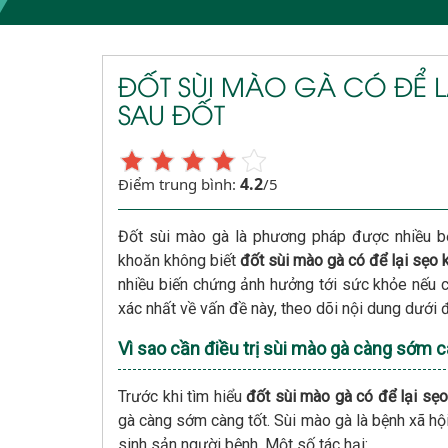
ĐỐT SÙI MÀO GÀ CÓ ĐỂ L
SAU ĐỐT
4.2
Điểm trung bình:
/5
Đốt sùi mào gà là phương pháp được nhiều bệ
khoăn không biết
đốt sùi mào gà có để lại sẹo
nhiều biến chứng ảnh hưởng tới sức khỏe nếu ch
xác nhất về vấn đề này, theo dõi nội dung dưới 
Vì sao cần điều trị sùi mào gà càng sớm c
Trước khi tìm hiểu
đốt sùi mào gà có để lại sẹ
gà càng sớm càng tốt. Sùi mào gà là bệnh xã hộ
sinh sản người bệnh. Một số tác hại: