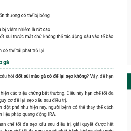
tổn thương có thể bị bỏng
 bị viêm nhiễm là rất cao
nốt sùi trước mắt chứ không thể tác động sâu vào tế bào
có thể tái phát trở lại
o gà
 câu hỏi
đốt sùi mào gà có để lại sẹo không
? Vậy, để hạn
 hiện các triệu chứng bất thường. Điều này hạn chế tối đa
uy cơ để lại sẹo xấu sau điều trị.
n đột phá như hiện nay, người bệnh có thể thay thế cách
n liệu pháp quang động IRA.
ạn chế tối đa sẹo xấu sau điều trị, giải quyết được hết