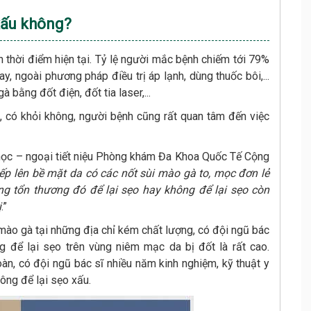
 xấu không?
n thời điểm hiện tại. Tỷ lệ người mắc bệnh chiếm tới 79%
ay, ngoài phương pháp điều trị áp lạnh, dùng thuốc bôi,...
 bằng đốt điện, đốt tia laser,...
 có khỏi không, người bệnh cũng rất quan tâm đến việc
học – ngoại tiết niệu Phòng khám Đa Khoa Quốc Tế Cộng
iếp lên bề mặt da có các nốt sùi mào gà to, mọc đơn lẻ
g tổn thương đó để lại sẹo hay không để lại sẹo còn
ị
.”
 mào gà tại những địa chỉ kém chất lượng, có đội ngũ bác
ăng để lại sẹo trên vùng niêm mạc da bị đốt là rất cao.
toàn, có đội ngũ bác sĩ nhiều năm kinh nghiệm, kỹ thuật y
không để lại sẹo xấu.