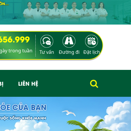
9656.999
ngày trong tuần
Tư vấn
Đường đi
Đặt lịch
BỊ
LIÊN HỆ