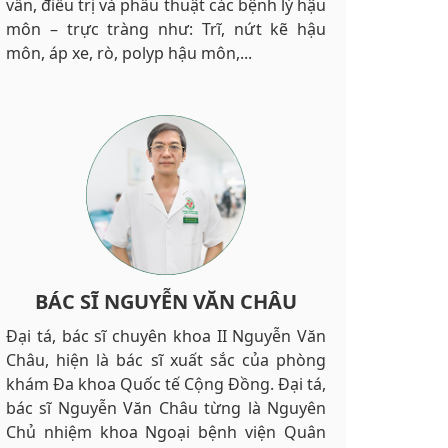
vấn, điều trị và phẫu thuật các bệnh lý hậu
môn – trực tràng như: Trĩ, nứt kẽ hậu
môn, áp xe, rò, polyp hậu môn,...
BÁC SĨ NGUYỄN VĂN CHÂU
Đại tá, bác sĩ chuyên khoa II Nguyễn Văn
Châu, hiện là bác sĩ xuất sắc của phòng
khám Đa khoa Quốc tế Cộng Đồng. Đại tá,
bác sĩ Nguyễn Văn Châu từng là Nguyên
Chủ nhiệm khoa Ngoại bệnh viện Quân