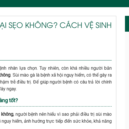
ẠI SẸO KHÔNG? CÁCH VỆ SINH
nh nhân lựa chọn. Tuy nhiên, còn khá nhiều người băn
 không
. Sùi mào gà là bệnh xã hội nguy hiểm, có thể gây ra
ậm trễ điều trị. Để giúp người bệnh có câu trả lời chính
đây ngay.
àng tốt?
o không
, người bệnh nên hiểu vì sao phải điều trị sùi mào
i nguy hiểm, ảnh hưởng trực tiếp đến sức khỏe, khả năng