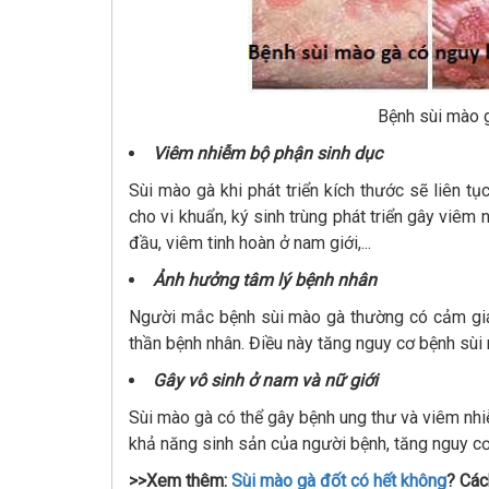
Bệnh sùi mào 
Viêm nhiễm bộ phận sinh dục
Sùi mào gà khi phát triển kích thước sẽ liên tụ
cho vi khuẩn, ký sinh trùng phát triển gây viê
đầu, viêm tinh hoàn ở nam giới,...
Ảnh hưởng tâm lý bệnh nhân
Người mắc bệnh sùi mào gà thường có cảm giác 
thần bệnh nhân. Điều này tăng nguy cơ bệnh sùi
Gây vô sinh ở nam và nữ giới
Sùi mào gà có thể gây bệnh ung thư và viêm nh
khả năng sinh sản của người bệnh, tăng nguy c
>>Xem thêm:
Sùi mào gà đốt có hết không
? Các