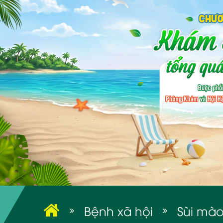
Bệnh xã hội
Sùi mà