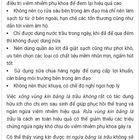
điều trị viêm nhiễm phụ khoa để đem lại hiệu quả cao
Không nên cọ rửa sâu bên trong âm đạo mà chỉ nên làm
sạch từ từ ở bên ngoài, hạn chế các tổn thương cũng như
dẫn tới viêm âm hộ.
Chỉ được dùng nước trầu trong ngày, khi đã để qua đêm
thì không được dùng nữa.
Nên dùng quần áo lót đã giặt sạch cũng như phơi khô,
ưu tiên chọn các loại có chất liệu mềm nhũn mịn, ngấm hút
tốt.
Sử dụng sữa chua hàng ngày để cung cấp lợi khuẩn,
cân bằng môi trường bên trong âm đạo
Không nên thức khuya, có chế độ nghỉ ngơi hợp lý.
Việc
xông vùng kín bằng lá trầu không
rất có tác dụng
hữu ích cho chị em sau sinh để giúp phục hồi thể trạng và
ngăn ngừa viêm nhiễm hiệu quả.
Rửa vùng kín bằng lá
trầu
là cách an toàn hiệu quả có thể giảm thiểu các triệu
chứng ngứa ngáy khó chịu do viêm nhiễm phụ khoa gây ra.
Có thể thấy vùng kín được
trị ngứa bằng lá trầu
không sẽ