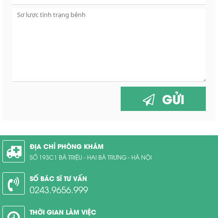
GỬI
ĐỊA CHỈ PHÒNG KHÁM
SỐ 193C1 BÀ TRIỆU - HAI BÀ TRƯNG - HÀ NỘI
SỐ BÁC SĨ TƯ VẤN
0243.9656.999
THỜI GIAN LÀM VIỆC