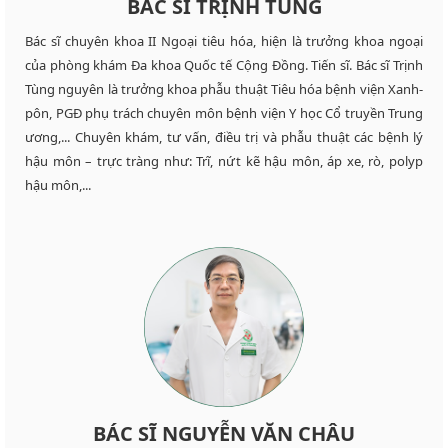
BÁC SĨ TRỊNH TÙNG
Bác sĩ chuyên khoa II Ngoại tiêu hóa, hiện là trưởng khoa ngoại
của phòng khám Đa khoa Quốc tế Cộng Đồng. Tiến sĩ. Bác sĩ Trịnh
Tùng nguyên là trưởng khoa phẫu thuật Tiêu hóa bệnh viện Xanh-
pôn, PGĐ phụ trách chuyên môn bệnh viện Y học Cổ truyền Trung
ương,... Chuyên khám, tư vấn, điều trị và phẫu thuật các bệnh lý
hậu môn – trực tràng như: Trĩ, nứt kẽ hậu môn, áp xe, rò, polyp
hậu môn,...
BÁC SĨ NGUYỄN VĂN CHÂU