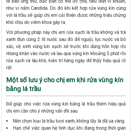
tế bào ung thư, đặc biệt có thể ức chế, tiêu diệt vi khuẩn,
như vi nấm Candida. Do đó khi kết hợp rửa vùng kín cùng
với lá trầu sẽ giúp chị em cải thiện được những triệu chứng
khó chịu do viêm khoa gây ra.
Với phương pháp này chị em rửa sạch lá trầu không và trà
xanh đun cùng 2 lít nước sau đó để nguội, lọc nước và bỏ
xác, vệ sinh vùng kín sạch sẽ trước khi dùng hỗn hợp rồi
nhúng khăn vào nước và lau qua vùng kín khoảng 5 phút rồi
rửa sạch và lâu khô, kiên trì hàng ngày để thấy hiệu quả rõ
rệt.
Một số lưu ý cho chị em khi rửa vùng kín
bằng lá trầu
Để giúp cho việc rửa vùng kín bằng lá trầu thêm hiệu quả
chị em cần chú ý những vấn đề sau:
Nên chọn loại lá trầu tươi xanh, không lấy lá đã úa vàng
Hạn chế việc quan hệ tình dục khi đang trong thời gian