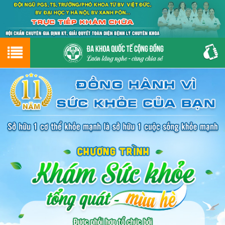
Hotline
0243.9656.999
tư vấn miễn phí
GIỚI THIỆU VỀ PHÒNG KHÁM
CƠ SỞ VẬT CHẤT
GIỚI THIỆU
ĐẶT HẸN LỊCH KHÁM
ĐƯỜNG TỚI PHÒNG KHÁM
NAM KHOA
PHỤ KHOA
BỆNH HẬU MÔN