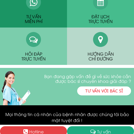
TƯ VẤN
ĐẶT LỊCH
MIỄN PHÍ
TRỰC TUYẾN
HỎI ĐÁP
HƯỚNG DẪN
TRỰC TUYẾN
CHỈ ĐƯỜNG
Bạn đang gặp vấn đề gì về sức khỏe cần
được bác sĩ chuyên khoa giải đáp ?
TƯ VẤN VỚI BÁC SĨ
Mọi thông tin cá nhân của bệnh nhân được chúng tôi bảo
mật tuyệt đối !
Hotline
Tư vấn