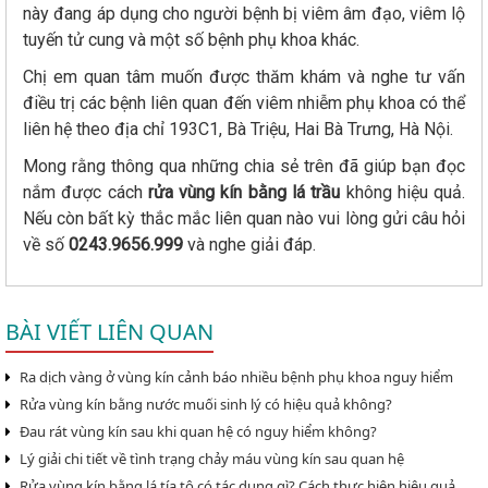
này đang áp dụng cho người bệnh bị viêm âm đạo, viêm lộ
tuyến tử cung và một số bệnh phụ khoa khác.
Chị em quan tâm muốn được thăm khám và nghe tư vấn
điều trị các bệnh liên quan đến viêm nhiễm phụ khoa có thể
liên hệ theo địa chỉ 193C1, Bà Triệu, Hai Bà Trưng, Hà Nội.
Mong rằng thông qua những chia sẻ trên đã giúp bạn đọc
nắm được cách
rửa
vùng
kín
bằng
lá
trầu
không hiệu quả.
Nếu còn bất kỳ thắc mắc liên quan nào vui lòng gửi câu hỏi
về số
0243.9656.999
và nghe giải đáp.
BÀI VIẾT LIÊN QUAN
Ra dịch vàng ở vùng kín cảnh báo nhiều bệnh phụ khoa nguy hiểm
Rửa vùng kín bằng nước muối sinh lý có hiệu quả không?
Đau rát vùng kín sau khi quan hệ có nguy hiểm không?
Lý giải chi tiết về tình trạng chảy máu vùng kín sau quan hệ
Rửa vùng kín bằng lá tía tô có tác dụng gì? Cách thực hiện hiệu quả