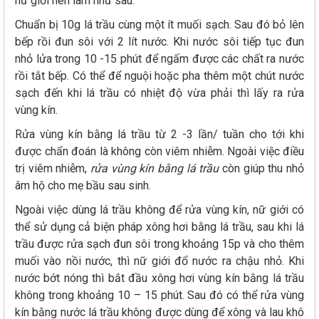
nữ giới nên làm như sau:
Chuẩn bị 10g lá trầu cùng một ít muối sạch. Sau đó bỏ lên
bếp rồi đun sôi với 2 lít nước. Khi nước sôi tiếp tục đun
nhỏ lửa trong 10 -15 phút để ngấm được các chất ra nước
rồi tắt bếp. Có thể để nguội hoặc pha thêm một chút nước
sạch đến khi lá trầu có nhiệt độ vừa phải thì lấy ra rửa
vùng kín.
Rửa vùng kín bằng lá trầu từ 2 -3 lần/ tuần cho tới khi
được chẩn đoán là không còn viêm nhiễm. Ngoài việc điều
trị viêm nhiễm,
rửa vùng kín bằng lá trầu
còn giúp thu nhỏ
âm hộ cho mẹ bầu sau sinh.
Ngoài việc dùng lá trầu không để rửa vùng kín, nữ giới có
thể sử dụng cả biện pháp xông hơi bằng lá trầu, sau khi lá
trầu được rửa sạch đun sôi trong khoảng 15p và cho thêm
muối vào nồi nước, thì nữ giới đổ nước ra chậu nhỏ. Khi
nước bớt nóng thì bắt đầu xông hơi vùng kín bằng lá trầu
không trong khoảng 10 – 15 phút. Sau đó có thể rửa vùng
kín bằng nước lá trầu không được dùng để xông và lau khô