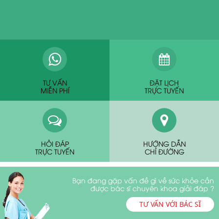
TƯ VẤN
ĐẶT LỊCH
MIỄN PHÍ
TRỰC TUYẾN
HỎI ĐÁP
HƯỚNG DẪN
TRỰC TUYẾN
CHỈ ĐƯỜNG
Bạn đang gặp vấn đề gì về sức khỏe cần
được bác sĩ chuyên khoa giải đáp ?
TƯ VẤN VỚI BÁC SĨ