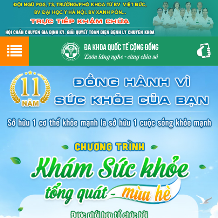
Hotline
0243.9656.999
tư vấn miễn phí
GIỚI THIỆU VỀ PHÒNG KHÁM
CƠ SỞ VẬT CHẤT
GIỚI THIỆU
ĐẶT HẸN LỊCH KHÁM
ĐƯỜNG TỚI PHÒNG KHÁM
NAM KHOA
PHỤ KHOA
BỆNH HẬU MÔN