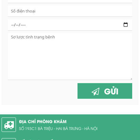
GỬI
ĐỊA CHỈ PHÒNG KHÁM
SỐ 193C1 BÀ TRIỆU - HAI BÀ TRƯNG - HÀ NỘI