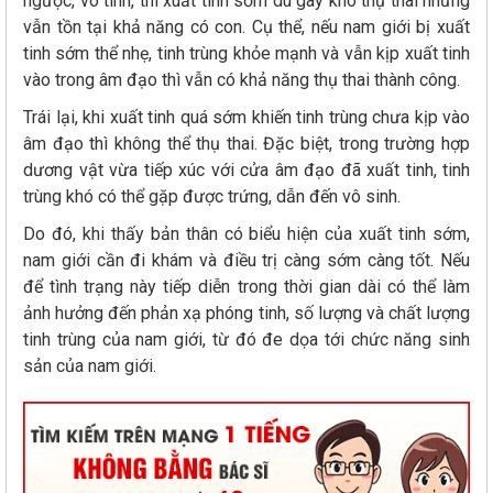
ngược, vô tinh, thì xuất tinh sớm dù gây khó thụ thai nhưng
vẫn tồn tại khả năng có con. Cụ thể, nếu nam giới bị xuất
tinh sớm thể nhẹ, tinh trùng khỏe mạnh và vẫn kịp xuất tinh
vào trong âm đạo thì vẫn có khả năng thụ thai thành công.
Trái lại, khi xuất tinh quá sớm khiến tinh trùng chưa kịp vào
âm đạo thì không thể thụ thai. Đặc biệt, trong trường hợp
dương vật vừa tiếp xúc với cửa âm đạo đã xuất tinh, tinh
trùng khó có thể gặp được trứng, dẫn đến vô sinh.
Do đó, khi thấy bản thân có biểu hiện của xuất tinh sớm,
nam giới cần đi khám và điều trị càng sớm càng tốt. Nếu
để tình trạng này tiếp diễn trong thời gian dài có thể làm
ảnh hưởng đến phản xạ phóng tinh, số lượng và chất lượng
tinh trùng của nam giới, từ đó đe dọa tới chức năng sinh
sản của nam giới.