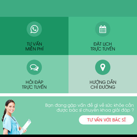
TƯ VẤN
ĐẶT LỊCH
MIỄN PHÍ
TRỰC TUYẾN
HỎI ĐÁP
HƯỚNG DẪN
TRỰC TUYẾN
CHỈ ĐƯỜNG
Bạn đang gặp vấn đề gì về sức khỏe cần
được bác sĩ chuyên khoa giải đáp ?
TƯ VẤN VỚI BÁC SĨ