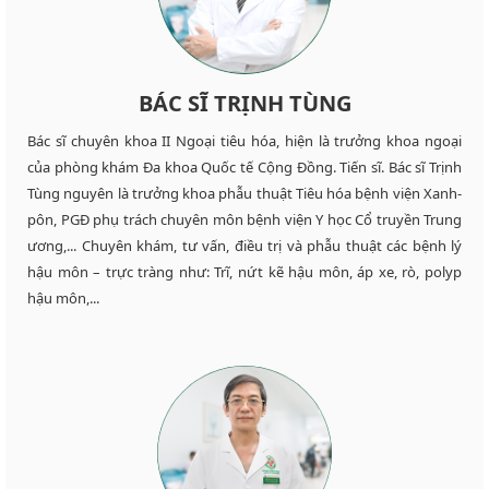
BÁC SĨ TRỊNH TÙNG
Bác sĩ chuyên khoa II Ngoại tiêu hóa, hiện là trưởng khoa ngoại
của phòng khám Đa khoa Quốc tế Cộng Đồng. Tiến sĩ. Bác sĩ Trịnh
Tùng nguyên là trưởng khoa phẫu thuật Tiêu hóa bệnh viện Xanh-
pôn, PGĐ phụ trách chuyên môn bệnh viện Y học Cổ truyền Trung
ương,... Chuyên khám, tư vấn, điều trị và phẫu thuật các bệnh lý
hậu môn – trực tràng như: Trĩ, nứt kẽ hậu môn, áp xe, rò, polyp
hậu môn,...