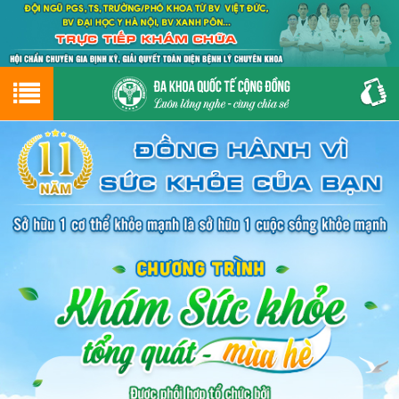
Hotline
0243.9656.999
tư vấn miễn phí
GIỚI THIỆU VỀ PHÒNG KHÁM
CƠ SỞ VẬT CHẤT
GIỚI THIỆU
ĐẶT HẸN LỊCH KHÁM
ĐƯỜNG TỚI PHÒNG KHÁM
NAM KHOA
PHỤ KHOA
BỆNH HẬU MÔN