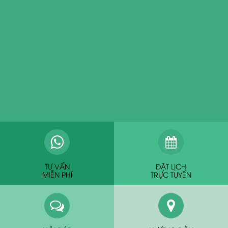
TƯ VẤN
ĐẶT LỊCH
MIỄN PHÍ
TRỰC TUYẾN