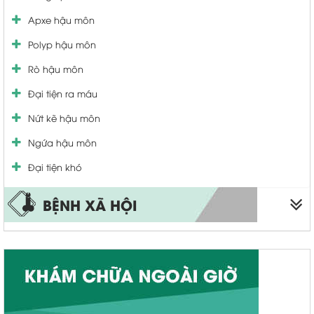
Viêm lộ tuyến cổ tử cung
Viêm bàng quang
Apxe hậu môn
U xơ cổ tử cung
Bệnh tuyến tiền liệt
Polyp hậu môn
Rối loạn kinh nguyệt
Yếu sinh lý
Rò hậu môn
Khí hư bất thường
Tiểu nhiều tiểu buốt
Đại tiện ra máu
Vá màng trinh
Nứt kẽ hậu môn
Thu nhỏ âm đạo
Ngứa hậu môn
viêm cổ tử cung
Đại tiện khó
BỆNH XÃ HỘI
Sùi mào gà
Bệnh lậu
Bệnh giang mai