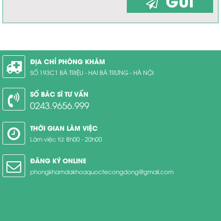
GỬI
ĐỊA CHỈ PHÒNG KHÁM
SỐ 193C1 BÀ TRIỆU - HAI BÀ TRƯNG - HÀ NỘI
SỐ BÁC SĨ TƯ VẤN
0243.9656.999
THỜI GIAN LÀM VIỆC
Làm việc từ: 8h00 - 20h00
ĐĂNG KÝ ONLINE
phongkhamdakhoaquoctecongdong@gmail.com