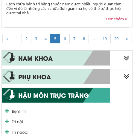
Cách chữa bệnh trĩ bằng thuốc nam được nhiều người quan tâm
đến vì đó là những cách chữa đơn giản mà họ có thể tự thực hiện
được tại nhà....
Xem thêm
«
1
2
3
4
5
6
7
8
...
19
20
»
NAM KHOA
Liệt dương
PHỤ KHOA
Xuất tinh sớm
Viêm phụ khoa
HẬU MÔN TRỰC TRÀNG
Bao quy đầu
Viêm vùng chậu
Viêm quy đầu
Bệnh trĩ
Viêm ống dẫn trứng
Viêm tinh hoàn
Trĩ nội
Viêm âm đạo
Viêm niệu đạo
Trĩ ngoại