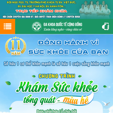
Hotline
0243.9656.999
tư vấn miễn phí
GIỚI THIỆU VỀ PHÒNG KHÁM
CƠ SỞ VẬT CHẤT
GIỚI THIỆU
ĐẶT HẸN LỊCH KHÁM
ĐƯỜNG TỚI PHÒNG KHÁM
NAM KHOA
PHỤ KHOA
BỆNH HẬU MÔN