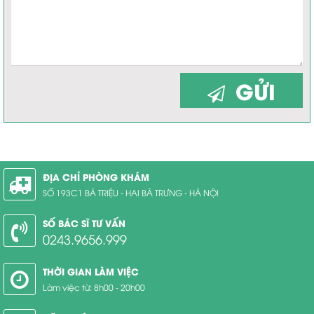
GỬI
ĐỊA CHỈ PHÒNG KHÁM
SỐ 193C1 BÀ TRIỆU - HAI BÀ TRƯNG - HÀ NỘI
SỐ BÁC SĨ TƯ VẤN
0243.9656.999
THỜI GIAN LÀM VIỆC
Làm việc từ: 8h00 - 20h00