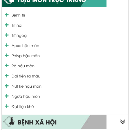
Viêm vùng chậu
Viêm quy đầu
Bệnh trĩ
Viêm ống dẫn trứng
Viêm tinh hoàn
Trĩ nội
Viêm âm đạo
Viêm niệu đạo
Trĩ ngoại
Viêm lộ tuyến cổ tử cung
Viêm bàng quang
Apxe hậu môn
U xơ cổ tử cung
Bệnh tuyến tiền liệt
Polyp hậu môn
Rối loạn kinh nguyệt
Yếu sinh lý
Rò hậu môn
Khí hư bất thường
Tiểu nhiều tiểu buốt
Đại tiện ra máu
Vá màng trinh
Nứt kẽ hậu môn
Thu nhỏ âm đạo
Ngứa hậu môn
viêm cổ tử cung
Đại tiện khó
BỆNH XÃ HỘI