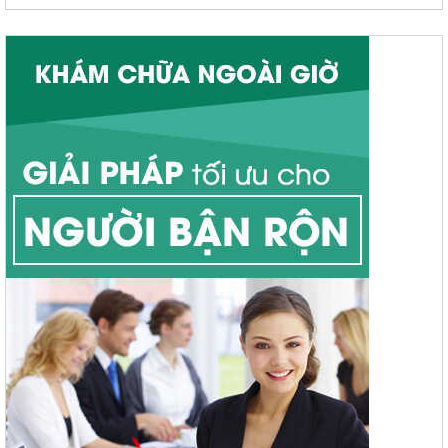
Sùi mào gà
Bệnh lậu
Bệnh giang mai
Mụn rộp sinh dục