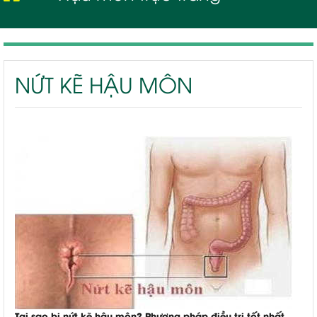
Nứt kẽ hậu môn
NỨT KẼ HẬU MÔN
Tại sao bị nứt kẽ hậu môn? Phương pháp điều trị tốt nhất