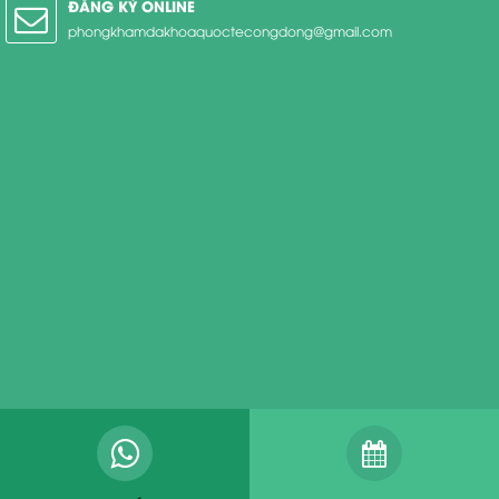
ĐĂNG KÝ ONLINE
phongkhamdakhoaquoctecongdong@gmail.com