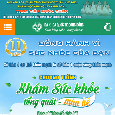
Hotline
0243.9656.999
tư vấn miễn phí
GIỚI THIỆU VỀ PHÒNG KHÁM
CƠ SỞ VẬT CHẤT
GIỚI THIỆU
ĐẶT HẸN LỊCH KHÁM
ĐƯỜNG TỚI PHÒNG KHÁM
NAM KHOA
PHỤ KHOA
BỆNH HẬU MÔN