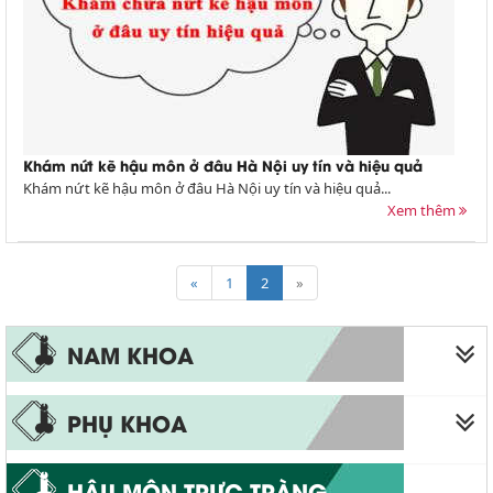
Khám nứt kẽ hậu môn ở đâu Hà Nội uy tín và hiệu quả
Khám nứt kẽ hậu môn ở đâu Hà Nội uy tín và hiệu quả...
Xem thêm
«
1
2
»
NAM KHOA
Liệt dương
PHỤ KHOA
Xuất tinh sớm
Viêm phụ khoa
HẬU MÔN TRỰC TRÀNG
Bao quy đầu