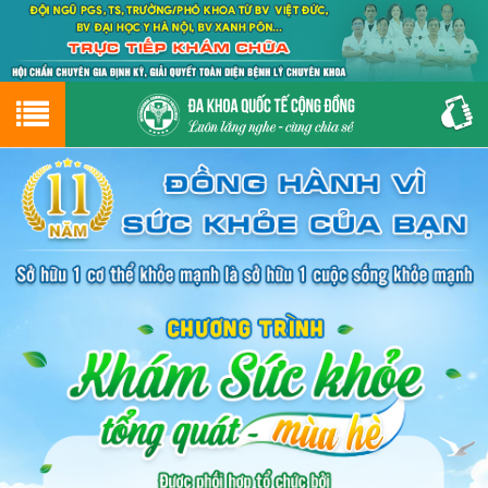
Hotline
0243.9656.999
tư vấn miễn phí
GIỚI THIỆU VỀ PHÒNG KHÁM
CƠ SỞ VẬT CHẤT
GIỚI THIỆU
ĐẶT HẸN LỊCH KHÁM
ĐƯỜNG TỚI PHÒNG KHÁM
NAM KHOA
PHỤ KHOA
BỆNH HẬU MÔN