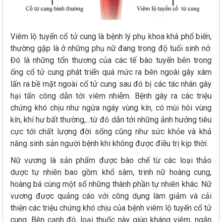
Viêm lộ tuyến cổ tử cung là bệnh lý phụ khoa khá phổ biến,
thường gặp là ở những phụ nữ đang trong độ tuổi sinh nở.
Đó là những tổn thương của các tế bào tuyến bên trong
ống cổ tử cung phát triển quá mức ra bên ngoài gây xâm
lấn ra bề mặt ngoài cổ tử cung sau đó bị các tác nhân gây
hại tấn công dẫn tới viêm nhiễm. Bệnh gây ra các triệu
chứng khó chịu như ngứa ngáy vùng kín, có mùi hôi vùng
kín, khí hư bất thường,...từ đó dẫn tới những ảnh hưởng tiêu
cực tới chất lượng đời sống cũng như sức khỏe và khả
năng sinh sản người bệnh khi không được điều trị kịp thời.
Nữ vương là sản phẩm được bào chế từ các loại thảo
dược tự nhiên bao gồm: khổ sâm, trinh nữ hoàng cung,
hoàng bá cùng một số những thành phần tự nhiên khác. Nữ
vương được quảng cáo với công dụng làm giảm và cải
thiện các triệu chứng khó chịu của bệnh viêm lộ tuyến cổ tử
cung. Bên cạnh đó, loại thuốc này giúp kháng viêm, ngăn