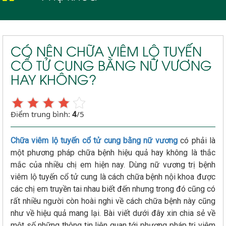
Viêm lộ tuyến cổ tử cung
CÓ NÊN CHỮA VIÊM LỘ TUYẾN
CỔ TỬ CUNG BẰNG NỮ VƯƠNG
HAY KHÔNG?
4
Điểm trung bình:
/5
Chữa viêm lộ tuyến cổ tử cung bằng nữ vương
có phải là
một phương pháp chữa bệnh hiệu quả hay không là thắc
mắc của nhiều chị em hiện nay. Dùng nữ vương trị bệnh
viêm lộ tuyến cổ tử cung là cách chữa bệnh nội khoa được
các chị em truyền tai nhau biết đến nhưng trong đó cũng có
rất nhiều người còn hoài nghi về cách chữa bệnh này cũng
như về hiệu quả mang lại. Bài viết dưới đây xin chia sẻ về
một số những thông tin liên quan tới phương pháp trị viêm