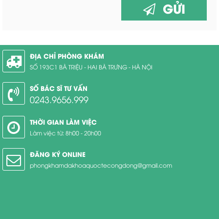
GỬI
ĐỊA CHỈ PHÒNG KHÁM
SỐ 193C1 BÀ TRIỆU - HAI BÀ TRƯNG - HÀ NỘI
SỐ BÁC SĨ TƯ VẤN
0243.9656.999
THỜI GIAN LÀM VIỆC
Làm việc từ: 8h00 - 20h00
ĐĂNG KÝ ONLINE
phongkhamdakhoaquoctecongdong@gmail.com