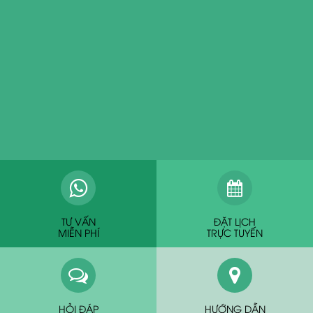
TƯ VẤN
ĐẶT LỊCH
MIỄN PHÍ
TRỰC TUYẾN
HỎI ĐÁP
HƯỚNG DẪN