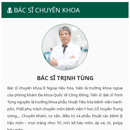
BÁC SĨ CHUYÊN KHOA
BÁC SĨ TRỊNH TÙNG
Bác sĩ chuyên khoa II Ngoại tiêu hóa, hiện là trưởng khoa ngoại
của phòng khám Đa khoa Quốc tế Cộng Đồng. Tiến sĩ. Bác sĩ Trịnh
Tùng nguyên là trưởng khoa phẫu thuật Tiêu hóa bệnh viện Xanh-
pôn, PGĐ phụ trách chuyên môn bệnh viện Y học Cổ truyền Trung
ương,... Chuyên khám, tư vấn, điều trị và phẫu thuật các bệnh lý
hậu môn – trực tràng như: Trĩ, nứt kẽ hậu môn, áp xe, rò, polyp
hậu môn,...