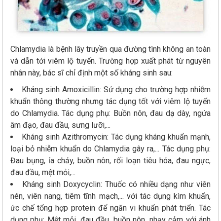
Chlamydia là bệnh lây truyền qua đường tình không an toàn
và dẫn tới viêm lộ tuyến. Trường hợp xuất phát từ nguyên
nhân này, bác sĩ chỉ định một số kháng sinh sau:
Kháng sinh Amoxicillin: Sử dụng cho trường hợp nhiễm
khuẩn thông thường nhưng tác dụng tốt với viêm lộ tuyến
do Chlamydia. Tác dụng phụ: Buồn nôn, đau dạ dày, ngứa
âm đạo, đau đầu, sưng lưỡi,...
Kháng sinh Azithromycin: Tác dụng kháng khuẩn mạnh,
loại bỏ nhiễm khuẩn do Chlamydia gây ra,... Tác dụng phụ:
Đau bụng, ỉa chảy, buồn nôn, rối loạn tiêu hóa, đau ngực,
đau đầu, mệt mỏi,...
Kháng sinh Doxycyclin: Thuốc có nhiều dạng như viên
nén, viên nang, tiêm tĩnh mạch,... với tác dụng kìm khuẩn,
ức chế tổng hợp protein để ngăn vi khuẩn phát triển. Tác
dụng phụ: Mệt mỏi, đau đầu, buồn nôn, nhạy cảm với ánh