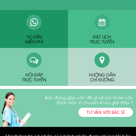
TƯ VẤN
ĐẶT LỊCH
MIỄN PHÍ
TRỰC TUYẾN
HỎI ĐÁP
HƯỚNG DẪN
TRỰC TUYẾN
CHỈ ĐƯỜNG
Bạn đang gặp vấn đề gì về sức khỏe cần
được bác sĩ chuyên khoa giải đáp ?
TƯ VẤN VỚI BÁC SĨ
Mọi thông tin cá nhân của bệnh nhân được chúng tôi bảo