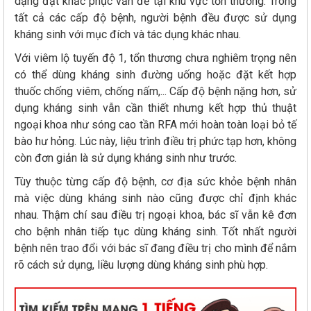
dạng đặt khắc phục vấn đề tại khu vực tổn thương. Trong
tất cả các cấp độ bệnh, người bệnh đều được sử dụng
kháng sinh với mục đích và tác dụng khác nhau.
Với viêm lộ tuyến độ 1, tổn thương chưa nghiêm trọng nên
có thể dùng kháng sinh đường uống hoặc đặt kết hợp
thuốc chống viêm, chống nấm,... Cấp độ bệnh nặng hơn, sử
dụng kháng sinh vẫn cần thiết nhưng kết hợp thủ thuật
ngoại khoa như sóng cao tần RFA mới hoàn toàn loại bỏ tế
bào hư hỏng. Lúc này, liệu trình điều trị phức tạp hơn, không
còn đơn giản là sử dụng kháng sinh như trước.
Tùy thuộc từng cấp độ bệnh, cơ địa sức khỏe bệnh nhân
mà việc dùng kháng sinh nào cũng được chỉ định khác
nhau. Thậm chí sau điều trị ngoại khoa, bác sĩ vẫn kê đơn
cho bệnh nhân tiếp tục dùng kháng sinh. Tốt nhất người
bệnh nên trao đổi với bác sĩ đang điều trị cho mình để nắm
rõ cách sử dụng, liều lượng dùng kháng sinh phù hợp.