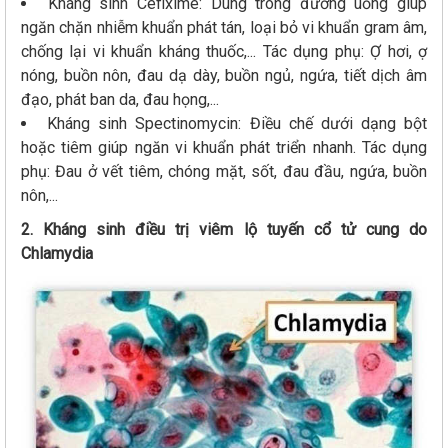
Kháng sinh Cefixime: Dùng trong đường uống giúp
ngăn chặn nhiễm khuẩn phát tán, loại bỏ vi khuẩn gram âm,
chống lại vi khuẩn kháng thuốc,... Tác dụng phụ: Ợ hơi, ợ
nóng, buồn nôn, đau dạ dày, buồn ngủ, ngứa, tiết dịch âm
đạo, phát ban da, đau họng,...
Kháng sinh Spectinomycin: Điều chế dưới dạng bột
hoặc tiêm giúp ngăn vi khuẩn phát triển nhanh. Tác dụng
phụ: Đau ở vết tiêm, chóng mặt, sốt, đau đầu, ngứa, buồn
nôn,...
2. Kháng sinh điều trị viêm lộ tuyến cổ tử cung do
Chlamydia