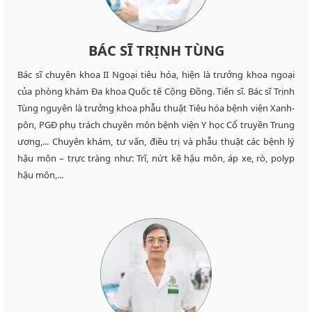
BÁC SĨ TRỊNH TÙNG
Bác sĩ chuyên khoa II Ngoại tiêu hóa, hiện là trưởng khoa ngoại
của phòng khám Đa khoa Quốc tế Cộng Đồng. Tiến sĩ. Bác sĩ Trịnh
Tùng nguyên là trưởng khoa phẫu thuật Tiêu hóa bệnh viện Xanh-
pôn, PGĐ phụ trách chuyên môn bệnh viện Y học Cổ truyền Trung
ương,... Chuyên khám, tư vấn, điều trị và phẫu thuật các bệnh lý
hậu môn – trực tràng như: Trĩ, nứt kẽ hậu môn, áp xe, rò, polyp
hậu môn,...