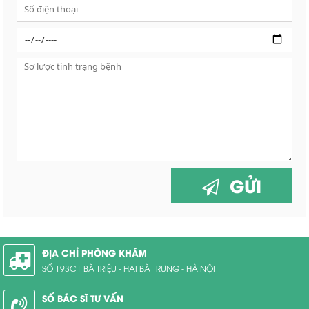
GỬI
ĐỊA CHỈ PHÒNG KHÁM
SỐ 193C1 BÀ TRIỆU - HAI BÀ TRƯNG - HÀ NỘI
SỐ BÁC SĨ TƯ VẤN