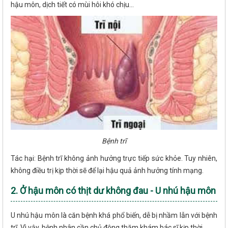
hậu môn, dịch tiết có mùi hôi khó chịu...
Bệnh trĩ
Tác hại: Bệnh trĩ không ảnh hưởng trực tiếp sức khỏe. Tuy nhiên,
không điều trị kịp thời sẽ để lại hậu quả ảnh hưởng tính mạng.
2. Ở hậu môn có thịt dư không đau - U nhú hậu môn
U nhú hậu môn là căn bệnh khá phổ biến, dễ bị nhầm lẫn với bệnh
trĩ. Vì vậy, bệnh nhân cần chủ động thăm khám bác sĩ kịp thời.