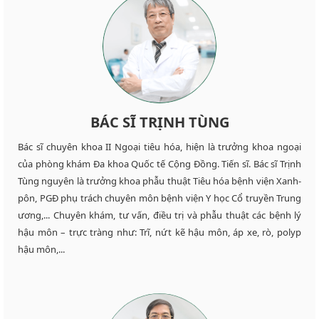
BÁC SĨ TRỊNH TÙNG
Bác sĩ chuyên khoa II Ngoại tiêu hóa, hiện là trưởng khoa ngoại
của phòng khám Đa khoa Quốc tế Cộng Đồng. Tiến sĩ. Bác sĩ Trịnh
Tùng nguyên là trưởng khoa phẫu thuật Tiêu hóa bệnh viện Xanh-
pôn, PGĐ phụ trách chuyên môn bệnh viện Y học Cổ truyền Trung
ương,... Chuyên khám, tư vấn, điều trị và phẫu thuật các bệnh lý
hậu môn – trực tràng như: Trĩ, nứt kẽ hậu môn, áp xe, rò, polyp
hậu môn,...