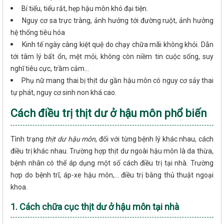
Bí tiểu, tiểu rắt, hẹp hậu môn khó đại tiện.
Nguy cơ sa trực tràng, ảnh hưởng tới đường ruột, ảnh hưởng
hệ thống tiêu hóa
Kinh tế ngày càng kiệt quệ do chạy chữa mãi không khỏi. Dẫn
tới tâm lý bất ổn, mệt mỏi, không còn niềm tin cuộc sống, suy
nghĩ tiêu cực, trầm cảm...
Phụ nữ mang thai bị thịt dư gần hậu môn có nguy cơ sảy thai
tự phát, nguy cơ sinh non khá cao.
Cách điều trị thịt dư ở hậu môn phổ biến
Tình trạng
thịt dư hậu môn
, đối với từng bệnh lý khác nhau, cách
điều trị khác nhau. Trường hợp thịt dư ngoài hậu môn là da thừa,
bệnh nhân có thể áp dụng một số cách điều trị tại nhà. Trường
hợp do bệnh trĩ, áp-xe hậu môn,... điều trị bằng thủ thuật ngoại
khoa.
1. Cách chữa cục thịt dư ở hậu môn tại nhà