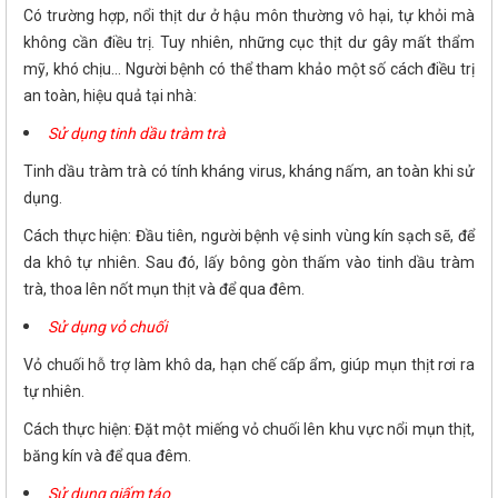
Có trường hợp, nổi thịt dư ở hậu môn thường vô hại, tự khỏi mà
không cần điều trị. Tuy nhiên, những cục thịt dư gây mất thẩm
mỹ, khó chịu... Người bệnh có thể tham khảo một số cách điều trị
an toàn, hiệu quả tại nhà:
Sử dụng tinh dầu tràm trà
Tinh dầu tràm trà có tính kháng virus, kháng nấm, an toàn khi sử
dụng.
Cách thực hiện: Đầu tiên, người bệnh vệ sinh vùng kín sạch sẽ, để
da khô tự nhiên. Sau đó, lấy bông gòn thấm vào tinh dầu tràm
trà, thoa lên nốt mụn thịt và để qua đêm.
Sử dụng vỏ chuối
Vỏ chuối hỗ trợ làm khô da, hạn chế cấp ẩm, giúp mụn thịt rơi ra
tự nhiên.
Cách thực hiện: Đặt một miếng vỏ chuối lên khu vực nổi mụn thịt,
băng kín và để qua đêm.
Sử dụng giấm táo