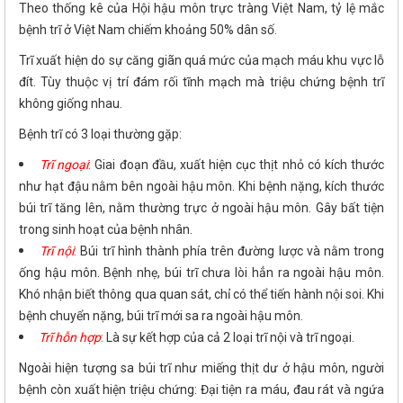
Theo thống kê của Hội hậu môn trực tràng Việt Nam, tỷ lệ mắc
bệnh trĩ ở Việt Nam chiếm khoảng 50% dân số.
Trĩ xuất hiện do sự căng giãn quá mức của mạch máu khu vực lỗ
đít. Tùy thuộc vị trí đám rối tĩnh mạch mà triệu chứng bệnh trĩ
không giống nhau.
Bệnh trĩ có 3 loại thường gặp:
Trĩ ngoại
:
Giai đoạn đầu, xuất hiện cục thịt nhỏ có kích thước
như hạt đậu nằm bên ngoài hậu môn. Khi bệnh nặng, kích thước
búi trĩ tăng lên, nằm thường trực ở ngoài hậu môn. Gây bất tiện
trong sinh hoạt của bệnh nhân.
Trĩ nội
:
Búi trĩ hình thành phía trên đường lược và nằm trong
ống hậu môn. Bệnh nhẹ, búi trĩ chưa lòi hẳn ra ngoài hậu môn.
Khó nhận biết thông qua quan sát, chỉ có thể tiến hành nội soi. Khi
bệnh chuyển nặng, búi trĩ mới sa ra ngoài hậu môn.
Trĩ hỗn hợp
:
Là sự kết hợp của cả 2 loại trĩ nội và trĩ ngoại.
Ngoài hiện tượng sa búi trĩ như miếng thịt dư ở hậu môn, người
bệnh còn xuất hiện triệu chứng: Đại tiện ra máu, đau rát và ngứa