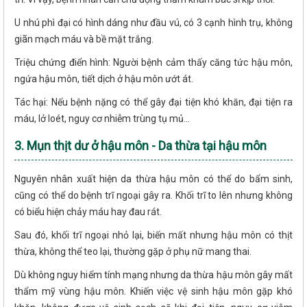
U nhú phì đại có hình dáng như đầu vú, có 3 cạnh hình trụ, không
giãn mạch máu và bề mặt trắng.
Triệu chứng điển hình: Người bệnh cảm thấy căng tức hậu môn,
ngứa hậu môn, tiết dịch ở hậu môn ướt át.
Tác hại: Nếu bệnh nặng có thể gây đại tiện khó khăn, đại tiện ra
máu, lở loét, nguy cơ nhiễm trùng tụ mủ...
3. Mụn thịt dư ở hậu môn - Da thừa tại hậu môn
Nguyên nhân xuất hiện da thừa hậu môn có thể do bẩm sinh,
cũng có thể do bệnh trĩ ngoại gây ra. Khối trĩ to lên nhưng không
có biểu hiện chảy máu hay đau rát.
Sau đó, khối trĩ ngoại nhỏ lại, biến mất nhưng hậu môn có thịt
thừa, không thể teo lại, thường gặp ở phụ nữ mang thai.
Dù không nguy hiểm tính mạng nhưng da thừa hậu môn gây mất
thẩm mỹ vùng hậu môn. Khiến việc vệ sinh hậu môn gặp khó