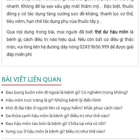
nhanh. Không để lại sẹo xấu gây mất thẩm mỹ.... Đặc biệt, thuốc
đông y có tác dụng tăng cường sức đề kháng, thanh lọc cơ thể,
tiêu viêm, hạn chế tác dụng phụ của thuốc tây y...
Qua nội dung trong bài, mọi người đã biết
thịt dư hậu môn
là
bệnh gì, cách điều trị nào hiệu quả. Nếu còn bất cứ điều gì thắc
mắc, vui lòng liên hệ đường dây nóng 0243.9656.999 để được giải
đáp miễn phí.
BÀI VIẾT LIÊN QUAN
Đau bụng buồn nôn đi ngoài là bệnh gì? Có nghiêm trọng không?
Hậu môn trực tràng là gì? Những bệnh lý điển hình
Khó đi đại tiện ở người lớn có nguy hiểm? Khắc phục cách nào?
Da thừa cạnh hậu môn là bệnh gì? Điều trị như thế nào?
Đau hậu môn táo bón là bệnh gì? Chữa tại nhà có tốt?
Sưng cục ở hậu môn là bệnh gì? Điều trị như thế nào?