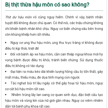
Bị thịt thừa hậu môn có sao không?
Thịt dư hậu môn
vô cùng nguy hiểm. Chính vì vậy, bệnh nhân
tuyệt đối không được chủ quan. Có thể nói, các triệu chứng không
chỉ khiến bệnh nhân khó chịu. Nguy cơ biến chứng sâu bên trong
còn khủng khiếp hơn rất nhiều.
Nguy cơ ung thư hậu môn, ung thư trực tràng vì không được
điều trị kịp thời, triệt để
Đối với bệnh áp-xe hậu môn, cần can thiệp ngoại khoa mới hy
vọng bệnh được điều trị khỏi, tránh biến chứng. Sử dụng thuốc
điều trị không có tác dụng.
Đại tiện ra máu kéo dài khiến lượng hồng cầu bị tổn thất, gây
mất máu, thiếu máu, đe dọa tính mạng con người.
Tắc nghẹt búi trĩ lâu ngày có thể gây hoại tử hậu môn, nguy
cơ cắt bỏ hậu môn rất cao.
Nhiễm trùng lây lan sang cơ quan sinh dục, đặc biệt cấu tạo
hậu môn và vùng kín của nữ giới gần nhau. Nguy cơ viêm nhiễm
dẫn tới bệnh phụ khoa rất cao.