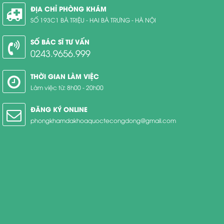
ĐỊA CHỈ PHÒNG KHÁM
SỐ 193C1 BÀ TRIỆU - HAI BÀ TRƯNG - HÀ NỘI
SỐ BÁC SĨ TƯ VẤN
0243.9656.999
THỜI GIAN LÀM VIỆC
Làm việc từ: 8h00 - 20h00
ĐĂNG KÝ ONLINE
phongkhamdakhoaquoctecongdong@gmail.com