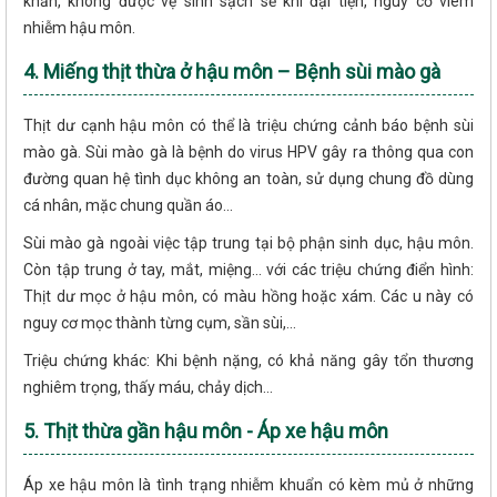
khăn, không được vệ sinh sạch sẽ khi đại tiện, nguy cơ viêm
nhiễm hậu môn.
4. Miếng thịt thừa ở hậu môn – Bệnh sùi mào gà
Thịt dư cạnh hậu môn có thể là triệu chứng cảnh báo bệnh sùi
mào gà. Sùi mào gà là bệnh do virus HPV gây ra thông qua con
đường quan hệ tình dục không an toàn, sử dụng chung đồ dùng
cá nhân, mặc chung quần áo...
Sùi mào gà ngoài việc tập trung tại bộ phận sinh dục, hậu môn.
Còn tập trung ở tay, mắt, miệng... với các triệu chứng điển hình:
Thịt dư mọc ở hậu môn, có màu hồng hoặc xám. Các u này có
nguy cơ mọc thành từng cụm, sần sùi,...
Triệu chứng khác: Khi bệnh nặng, có khả năng gây tổn thương
nghiêm trọng, thấy máu, chảy dịch...
5. Thịt thừa gần hậu môn - Áp xe hậu môn
Áp xe hậu môn là tình trạng nhiễm khuẩn có kèm mủ ở những