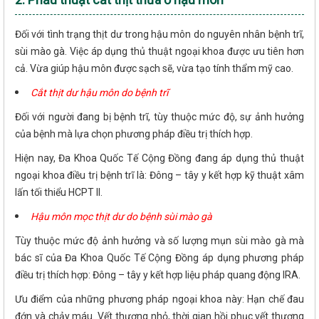
Đối với tình trạng thịt dư trong hậu môn do nguyên nhân bệnh trĩ,
sùi mào gà. Việc áp dụng thủ thuật ngoại khoa được ưu tiên hơn
cả. Vừa giúp hậu môn được sạch sẽ, vừa tạo tính thẩm mỹ cao.
Cắt thịt dư hậu môn do bệnh trĩ
Đối với người đang bị bệnh trĩ, tùy thuộc mức độ, sự ảnh hưởng
của bệnh mà lựa chọn phương pháp điều trị thích hợp.
Hiện nay, Đa Khoa Quốc Tế Cộng Đồng đang áp dụng thủ thuật
ngoại khoa điều trị bệnh trĩ là: Đông – tây y kết hợp kỹ thuật xâm
lấn tối thiểu HCPT II.
Hậu môn mọc thịt dư do bệnh sùi mào gà
Tùy thuộc mức độ ảnh hưởng và số lượng mụn sùi mào gà mà
bác sĩ của Đa Khoa Quốc Tế Cộng Đồng áp dụng phương pháp
điều trị thích hợp: Đông – tây y kết hợp liệu pháp quang động IRA.
Ưu điểm của những phương pháp ngoại khoa này: Hạn chế đau
đớn và chảy máu. Vết thương nhỏ, thời gian hồi phục vết thương