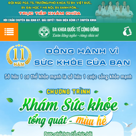
Hotline
0243.9656.999
tư vấn miễn phí
GIỚI THIỆU VỀ PHÒNG KHÁM
CƠ SỞ VẬT CHẤT
GIỚI THIỆU
ĐẶT HẸN LỊCH KHÁM
ĐƯỜNG TỚI PHÒNG KHÁM
NAM KHOA
PHỤ KHOA
BỆNH HẬU MÔN