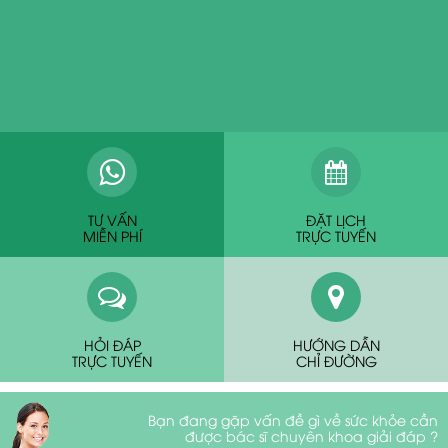
TƯ VẤN
ĐẶT LỊCH
MIỄN PHÍ
TRỰC TUYẾN
HỎI ĐÁP
HƯỚNG DẪN
TRỰC TUYẾN
CHỈ ĐƯỜNG
Bạn đang gặp vấn đề gì về sức khỏe cần
được bác sĩ chuyên khoa giải đáp ?