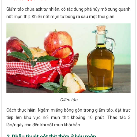
Giấm táo chứa axit tự nhiên, có tác dụng phá hủy mô xung quanh
nốt mụn thịt. Khiến nốt mụn tự bong ra sau một thời gian.
Giấm táo
Cách thực hiện: Ngâm miếng bông gòn trong giấm táo, đặt trực
tiếp lên khu vực nổi mụn thịt khoảng 10 phút. Thao tác 3
lần/ngày cho đến khi nốt mụn khỏi hẳn.
2. Phẫu thuật cắt thịt thừa ở hậu môn