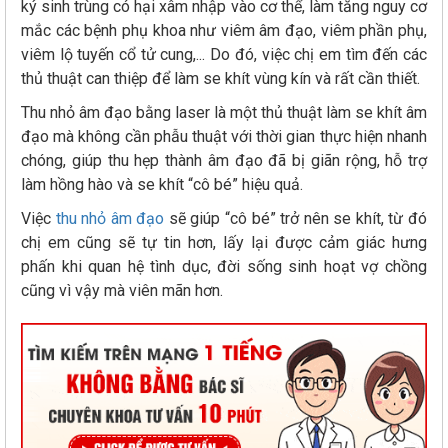
ký sinh trùng có hại xâm nhập vào cơ thể, làm tăng nguy cơ
mắc các bệnh phụ khoa như viêm âm đạo, viêm phần phụ,
viêm lộ tuyến cổ tử cung,... Do đó, việc chị em tìm đến các
thủ thuật can thiệp để làm se khít vùng kín và rất cần thiết.
Thu nhỏ âm đạo bằng laser là một thủ thuật làm se khít âm
đạo mà không cần phẫu thuật với thời gian thực hiện nhanh
chóng, giúp thu hẹp thành âm đạo đã bị giãn rộng, hỗ trợ
làm hồng hào và se khít “cô bé” hiệu quả.
Việc
thu nhỏ âm đạo
sẽ giúp “cô bé” trở nên se khít, từ đó
chị em cũng sẽ tự tin hơn, lấy lại được cảm giác hưng
phấn khi quan hệ tình dục, đời sống sinh hoạt vợ chồng
cũng vì vậy mà viên mãn hơn.