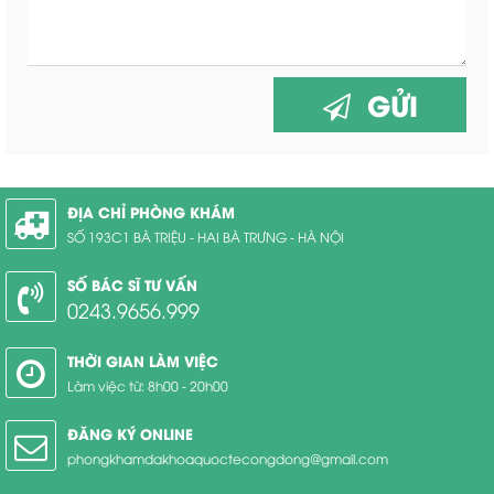
GỬI
ĐỊA CHỈ PHÒNG KHÁM
SỐ 193C1 BÀ TRIỆU - HAI BÀ TRƯNG - HÀ NỘI
SỐ BÁC SĨ TƯ VẤN
0243.9656.999
THỜI GIAN LÀM VIỆC
Làm việc từ: 8h00 - 20h00
ĐĂNG KÝ ONLINE
phongkhamdakhoaquoctecongdong@gmail.com