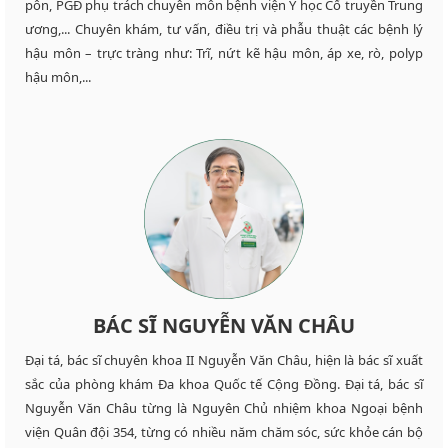
pôn, PGĐ phụ trách chuyên môn bệnh viện Y học Cổ truyền Trung
ương,... Chuyên khám, tư vấn, điều trị và phẫu thuật các bệnh lý
hậu môn – trực tràng như: Trĩ, nứt kẽ hậu môn, áp xe, rò, polyp
hậu môn,...
BÁC SĨ NGUYỄN VĂN CHÂU
Đại tá, bác sĩ chuyên khoa II Nguyễn Văn Châu, hiện là bác sĩ xuất
sắc của phòng khám Đa khoa Quốc tế Cộng Đồng. Đại tá, bác sĩ
Nguyễn Văn Châu từng là Nguyên Chủ nhiệm khoa Ngoại bệnh
viện Quân đội 354, từng có nhiều năm chăm sóc, sức khỏe cán bộ