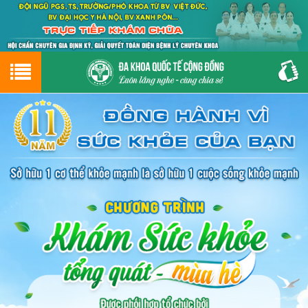
Hotline
0243.9656.999
tư vấn miễn phí
GIỚI THIỆU VỀ PHÒNG KHÁM
CƠ SỞ VẬT CHẤT
GIỚI THIỆU
ĐẶT HẸN LỊCH KHÁM
ĐƯỜNG TỚI PHÒNG KHÁM
NAM KHOA
PHỤ KHOA
BỆNH HẬU MÔN