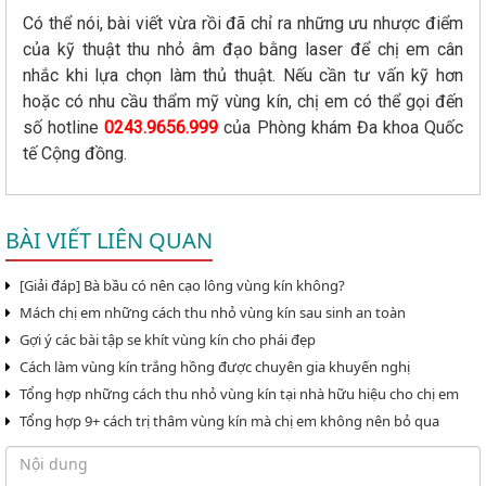
Có thể nói, bài viết vừa rồi đã chỉ ra những ưu nhược điểm
của kỹ thuật thu nhỏ âm đạo bằng laser để chị em cân
nhắc khi lựa chọn làm thủ thuật. Nếu cần tư vấn kỹ hơn
hoặc có nhu cầu thẩm mỹ vùng kín, chị em có thể gọi đến
số hotline
0243.9656.999
của Phòng khám Đa khoa Quốc
tế Cộng đồng.
BÀI VIẾT LIÊN QUAN
[Giải đáp] Bà bầu có nên cạo lông vùng kín không?
Mách chị em những cách thu nhỏ vùng kín sau sinh an toàn
Gợi ý các bài tập se khít vùng kín cho phái đẹp
Cách làm vùng kín trắng hồng được chuyên gia khuyến nghị
Tổng hợp những cách thu nhỏ vùng kín tại nhà hữu hiệu cho chị em
Tổng hợp 9+ cách trị thâm vùng kín mà chị em không nên bỏ qua