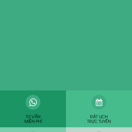
TƯ VẤN
ĐẶT LỊCH
MIỄN PHÍ
TRỰC TUYẾN