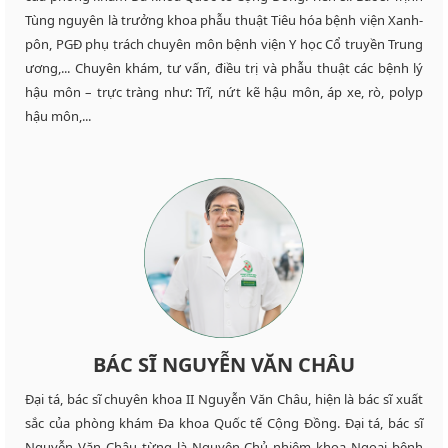
Tùng nguyên là trưởng khoa phẫu thuật Tiêu hóa bệnh viện Xanh-
pôn, PGĐ phụ trách chuyên môn bệnh viện Y học Cổ truyền Trung
ương,... Chuyên khám, tư vấn, điều trị và phẫu thuật các bệnh lý
hậu môn – trực tràng như: Trĩ, nứt kẽ hậu môn, áp xe, rò, polyp
hậu môn,...
BÁC SĨ NGUYỄN VĂN CHÂU
Đại tá, bác sĩ chuyên khoa II Nguyễn Văn Châu, hiện là bác sĩ xuất
sắc của phòng khám Đa khoa Quốc tế Cộng Đồng. Đại tá, bác sĩ
Nguyễn Văn Châu từng là Nguyên Chủ nhiệm khoa Ngoại bệnh