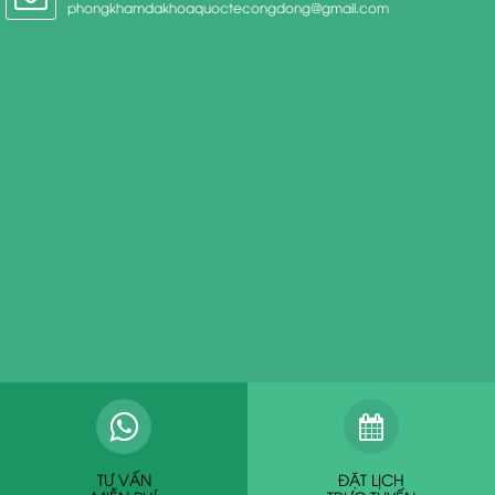
phongkhamdakhoaquoctecongdong@gmail.com
TƯ VẤN
ĐẶT LỊCH