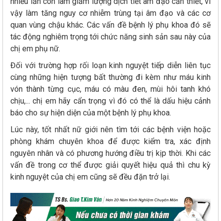
nhiều lần còn làm giảm lượng dịch tiết âm đạo cần thiết, vì
vậy làm tăng nguy cơ nhiễm trùng tại âm đạo và các cơ
quan vùng chậu khác. Các vấn đề bệnh lý phụ khoa đó sẽ
tác động nghiêm trọng tới chức năng sinh sản sau này của
chị em phụ nữ.
Đối với trường hợp rối loạn kinh nguyệt tiếp diễn liên tục
cùng những hiện tượng bất thường đi kèm như máu kinh
vón thành từng cục, máu có màu đen, mùi hôi tanh khó
chịu,... chị em hãy cẩn trọng vì đó có thể là dấu hiệu cảnh
báo cho sự hiện diện của một bệnh lý phụ khoa.
Lúc này, tốt nhất nữ giới nên tìm tới các bệnh viện hoặc
phòng khám chuyên khoa để được kiểm tra, xác định
nguyên nhân và có phương hướng điều trị kịp thời. Khi các
vấn đề trong cơ thể được giải quyết hiệu quả thì chu kỳ
kinh nguyệt của chị em cũng sẽ đều đặn trở lại.