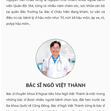
viện Quân đội 354, từng có nhiều năm chăm sóc, sức khỏe cán bộ
tại quần đảo Trường Sa. Bác sĩ Châu hiện đang khám, tư vấn và
điều trị các bệnh lý ở hậu môn như: Trĩ, nứt kẽ hậu môn, áp xe, rò,
polyp hậu môn..
BÁC SĨ NGÔ VIỆT THÀNH
Bác sĩ chuyên khoa II Ngoại tiêu hóa Ngô Việt Thành là một trong
những bác sĩ được nhiều người bệnh chọn lựa, đặt hẹn trước tại
Đa khoa Quốc tế Cộng Đồng. Bác sĩ Ngô Việt Thành từng là bác sĩ