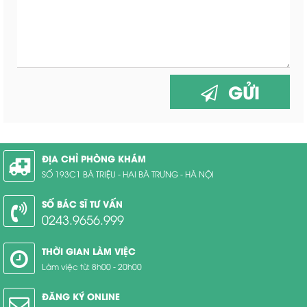
GỬI
ĐỊA CHỈ PHÒNG KHÁM
SỐ 193C1 BÀ TRIỆU - HAI BÀ TRƯNG - HÀ NỘI
SỐ BÁC SĨ TƯ VẤN
0243.9656.999
THỜI GIAN LÀM VIỆC
Làm việc từ: 8h00 - 20h00
ĐĂNG KÝ ONLINE