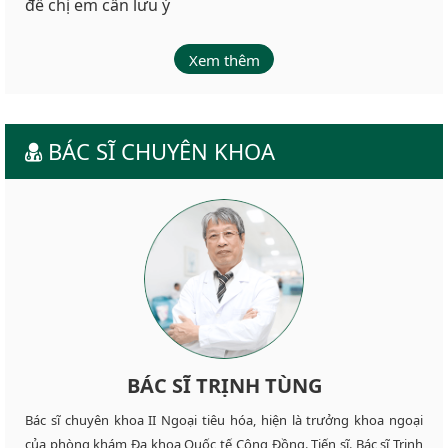
đề chị em cần lưu ý
Xem thêm
BÁC SĨ CHUYÊN KHOA
BÁC SĨ TRỊNH TÙNG
Bác sĩ chuyên khoa II Ngoại tiêu hóa, hiện là trưởng khoa ngoại
của phòng khám Đa khoa Quốc tế Cộng Đồng. Tiến sĩ. Bác sĩ Trịnh