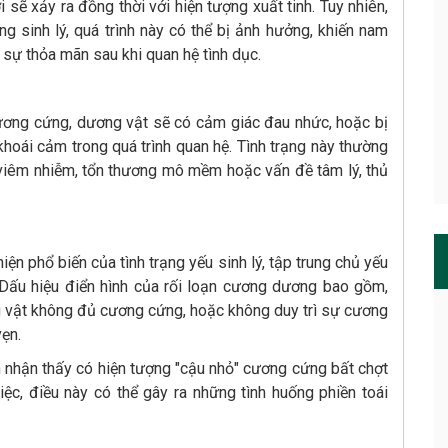
sẽ xảy ra đồng thời với hiện tượng xuất tinh. Tuy nhiên,
g sinh lý, quá trình này có thể bị ảnh hưởng, khiến nam
sự thỏa mãn sau khi quan hệ tình dục.
 cương cứng, dương vật sẽ có cảm giác đau nhức, hoặc bị
hoái cảm trong quá trình quan hệ. Tình trạng này thường
viêm nhiễm, tổn thương mô mềm hoặc vấn đề tâm lý, thủ
ện phổ biến của tình trạng yếu sinh lý, tập trung chủ yếu
 Dấu hiệu điển hình của rối loạn cương dương bao gồm,
vật không đủ cương cứng, hoặc không duy trì sự cương
ẹn.
 nhận thấy có hiện tượng "cậu nhỏ" cương cứng bất chợt
việc, điều này có thể gây ra những tình huống phiền toái