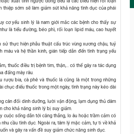
 hoặc xuất tinh ngược dòng đều là các biểu hiện rối loạn
an thiệp sớm sẽ làm giảm sút khả năng tình dục của phái
uy cơ yếu sinh lý là nam giới mắc các bệnh cho thấy sự
hư là tiểu đường, béo phì, rối loạn lipid máu, cao huyết
n sử thực hiện phẫu thuật cấu trúc vùng xương chậu, tuỷ
máu và hệ thần kinh, gián tiếp dẫn đến tình trạng yếu
 thuốc điều trị bệnh tim, thận,... có thể gây ra tác dụng
của đấng mày râu.
u rượu bia, cà phê và thuốc lá cũng là một trong những
ài chục điếu thuốc trong một ngày, tình trạng này kéo dài
ông cân đối dinh dưỡng, lười vận động, lạm dụng thủ dâm
 cho khả năng sinh lý bị suy giảm.
ay cuộc sống dẫn tới căng thẳng, lo âu hoặc trầm cảm có
hu cầu tình dục. Ngoài ra, tâm lý mặc cảm, tự ti về khả
uốn và gây ra vấn đề suy giảm chức năng sinh dục.