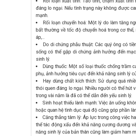
Rối loạn xuất tinh: Tảo tinh, chậm xuất tinh
đáng lo ngại. Nếu tình trạng này không được c
mạnh.
Rối loạn chuyển hoá: Một lý do làm tăng ng
bất thường về tốc độ chuyển hoá trong cơ thể, n
áp,...
Do di chứng phẫu thuật: Các quý ông có tiề
sống có thể gặp di chứng ảnh hưởng đến mạch 
sinh lý.
Dùng thuốc: Một số loại thuốc chống trầm cảm,
phụ, ảnh hưởng tiêu cực đến khả năng sinh lý 
Hay dùng chất kích thích: Sử dụng quá nhiề
thói quen đáng lo ngại. Nhiều người có thể hút v
trong vài năm là đã có thể dẫn đến yếu sinh lý.
Sinh hoạt thiếu lành mạnh: Việc ăn uống kh
hoặc quan hệ tình dục quá độ cũng góp phần làm
Căng thẳng tâm lý: Áp lực trong công việc h
thể tác động xấu đến khả năng cương dương và n
năng sinh lý của bản thân cũng làm giảm ham m