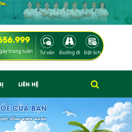
9656.999
ngày trong tuần
Tư vấn
Đường đi
Đặt lịch
BỊ
LIÊN HỆ