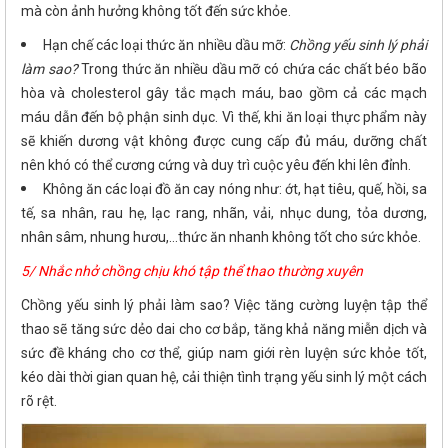
mà còn ảnh hưởng không tốt đến sức khỏe.
Hạn chế các loại thức ăn nhiều dầu mỡ:
Chồng yếu sinh lý phải
làm sao?
Trong thức ăn nhiều dầu mỡ có chứa các chất béo bão
hòa và cholesterol gây tắc mạch máu, bao gồm cả các mạch
máu dẫn đến bộ phận sinh dục. Vì thế, khi ăn loại thực phẩm này
sẽ khiến dương vật không được cung cấp đủ máu, dưỡng chất
nên khó có thể cương cứng và duy trì cuộc yêu đến khi lên đỉnh.
Không ăn các loại đồ ăn cay nóng như: ớt, hạt tiêu, quế, hồi, sa
tế, sa nhân, rau hẹ, lạc rang, nhãn, vải, nhục dung, tỏa dương,
nhân sâm, nhung hươu,…thức ăn nhanh không tốt cho sức khỏe.
5/ Nhắc nhở chồng chịu khó tập thể thao thường xuyên
Chồng yếu sinh lý phải làm sao? Việc tăng cường luyện tập thể
thao sẽ tăng sức dẻo dai cho cơ bắp, tăng khả năng miễn dịch và
sức đề kháng cho cơ thể, giúp nam giới rèn luyện sức khỏe tốt,
kéo dài thời gian quan hệ, cải thiện tình trạng yếu sinh lý một cách
rõ rệt.