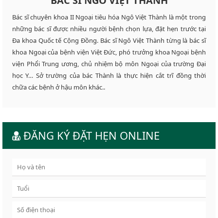
BÁC SĨ NGÔ VIỆT THÀNH
Bác sĩ chuyên khoa II Ngoại tiêu hóa Ngô Việt Thành là một trong
những bác sĩ được nhiều người bệnh chọn lựa, đặt hẹn trước tại
Đa khoa Quốc tế Cộng Đồng. Bác sĩ Ngô Việt Thành từng là bác sĩ
khoa Ngoại của bệnh viện Việt Đức, phó trưởng khoa Ngoại bệnh
viện Phổi Trung ương, chủ nhiệm bộ môn Ngoại của trường Đại
học Y… Sở trường của bác Thành là thực hiện cắt trĩ đồng thời
chữa các bệnh ở hậu môn khác..
ĐĂNG KÝ ĐẶT HẸN ONLINE