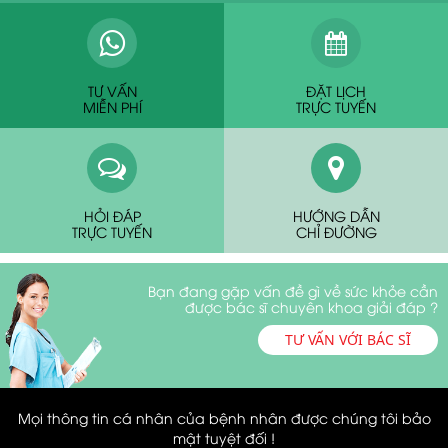
TƯ VẤN
ĐẶT LỊCH
MIỄN PHÍ
TRỰC TUYẾN
HỎI ĐÁP
HƯỚNG DẪN
TRỰC TUYẾN
CHỈ ĐƯỜNG
Bạn đang gặp vấn đề gì về sức khỏe cần
được bác sĩ chuyên khoa giải đáp ?
TƯ VẤN VỚI BÁC SĨ
Mọi thông tin cá nhân của bệnh nhân được chúng tôi bảo
mật tuyệt đối !