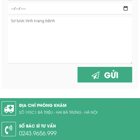
GỬI
ĐỊA CHỈ PHÒNG KHÁM
SỐ 193C1 BÀ TRIỆU - HAI BÀ TRƯNG - HÀ NỘI
SỐ BÁC SĨ TƯ VẤN
0243.9656.999