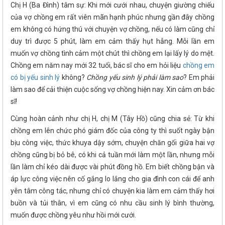
Chị H (Ba Đình) tâm sự: Khi mới cưới nhau, chuyện giường chiếu
của vợ chồng em rất viên mãn hạnh phúc nhưng gần đây chồng
em không có hứng thú với chuyện vợ chồng, nếu có làm cũng chỉ
duy trì được 5 phút, làm em cảm thấy hụt hẫng. Mỗi lần em
muốn vợ chồng tình cảm một chút thì chồng em lại lấy lý do mệt.
Chồng em năm nay mới 32 tuổi, bác sĩ cho em hỏi liệu
chồng em
có bị yếu sinh lý
không?
Chồng yếu sinh lý phải làm sao
? Em phải
làm sao để cải thiện cuộc sống vợ chồng hiện nay. Xin cảm ơn bác
sĩ!
Cùng hoàn cảnh như chị H, chị M (Tây Hồ) cũng chia sẻ: Từ khi
chồng em lên chức phó giám đốc của công ty thì suốt ngày bận
bịu công việc, thức khuya dậy sớm, chuyện chăn gối giữa hai vợ
chồng cũng bị bỏ bê, có khi cả tuần mới làm một lần, nhưng mỗi
lần làm chỉ kéo dài được vài phút đồng hồ. Em biết chồng bận và
áp lực công việc nên cố gắng lo lắng cho gia đình con cái để anh
yên tâm công tác, nhưng chỉ có chuyện kia làm em cảm thấy hơi
buồn và tủi thân, vì em cũng có nhu cầu sinh lý bình thường,
muốn được chồng yêu như hồi mới cưới.