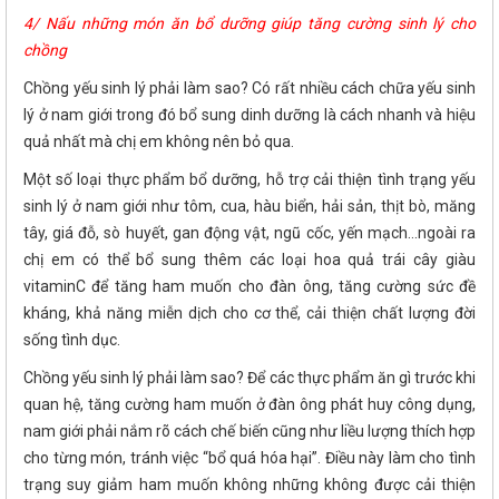
4/ Nấu những món ăn bổ dưỡng giúp tăng cường sinh lý cho
chồng
Chồng yếu sinh lý phải làm sao? Có rất nhiều cách chữa yếu sinh
lý ở nam giới trong đó bổ sung dinh dưỡng là cách nhanh và hiệu
quả nhất mà chị em không nên bỏ qua.
Một số loại thực phẩm bổ dưỡng, hỗ trợ cải thiện tình trạng yếu
sinh lý ở nam giới như tôm, cua, hàu biển, hải sản, thịt bò, măng
tây, giá đỗ, sò huyết, gan động vật, ngũ cốc, yến mạch…ngoài ra
chị em có thể bổ sung thêm các loại hoa quả trái cây giàu
vitaminC để tăng ham muốn cho đàn ông, tăng cường sức đề
kháng, khả năng miễn dịch cho cơ thể, cải thiện chất lượng đời
sống tình dục.
Chồng yếu sinh lý phải làm sao? Để các thực phẩm ăn gì trước khi
quan hệ, tăng cường ham muốn ở đàn ông phát huy công dụng,
nam giới phải nắm rõ cách chế biến cũng như liều lượng thích hợp
cho từng món, tránh việc “bổ quá hóa hại”. Điều này làm cho tình
trạng suy giảm ham muốn không những không được cải thiện