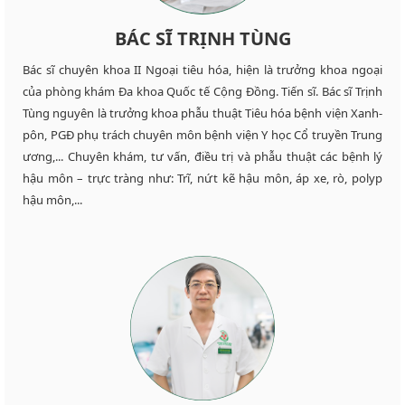
BÁC SĨ TRỊNH TÙNG
Bác sĩ chuyên khoa II Ngoại tiêu hóa, hiện là trưởng khoa ngoại
của phòng khám Đa khoa Quốc tế Cộng Đồng. Tiến sĩ. Bác sĩ Trịnh
Tùng nguyên là trưởng khoa phẫu thuật Tiêu hóa bệnh viện Xanh-
pôn, PGĐ phụ trách chuyên môn bệnh viện Y học Cổ truyền Trung
ương,... Chuyên khám, tư vấn, điều trị và phẫu thuật các bệnh lý
hậu môn – trực tràng như: Trĩ, nứt kẽ hậu môn, áp xe, rò, polyp
hậu môn,...