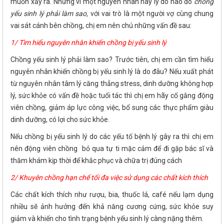
muốn xảy ra. Nhưng vì một nguyên nhân hay lý do nào đó
chồng
yếu sinh lý phải làm sao,
với vai trò là một người vợ cùng chung
vai sát cánh bên chồng, chị em nên chú những vấn đề sau:
1/ Tìm hiểu nguyên nhân khiến chồng bị yếu sinh lý
Chồng yếu sinh lý phải làm sao? Trước tiên, chị em cần tìm hiểu
nguyên nhân khiến chồng bị yếu sinh lý là do đâu? Nếu xuất phát
từ nguyên nhân tâm lý căng thẳng stress, dinh dưỡng không hợp
lý, sức khỏe có vấn đề hoặc tuổi tác thì chị em hãy cố gắng động
viên chồng, giảm áp lực công việc, bổ sung các thực phẩm giàu
dinh dưỡng, có lợi cho sức khỏe.
Nếu chồng bị yếu sinh lý do các yếu tố bệnh lý gây ra thì chị em
nên động viên chồng bỏ qua tự ti mặc cảm để đi gặp bác sĩ và
thăm khám kịp thời để khắc phục và chữa trị đúng cách
2/ Khuyên chồng hạn chế tối đa việc sử dụng các chất kích thích
Các chất kích thích như rượu, bia, thuốc lá, café nếu lạm dụng
nhiều sẽ ảnh hưởng đến khả năng cương cứng, sức khỏe suy
giảm và khiến cho tình trạng bệnh yếu sinh lý càng nặng thêm.