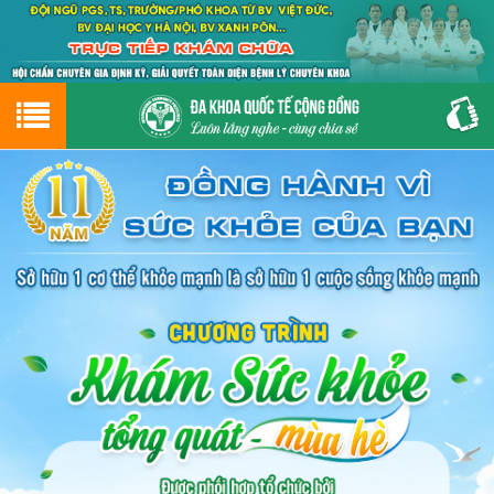
Hotline
0243.9656.999
tư vấn miễn phí
GIỚI THIỆU VỀ PHÒNG KHÁM
CƠ SỞ VẬT CHẤT
GIỚI THIỆU
ĐẶT HẸN LỊCH KHÁM
ĐƯỜNG TỚI PHÒNG KHÁM
NAM KHOA
PHỤ KHOA
BỆNH HẬU MÔN