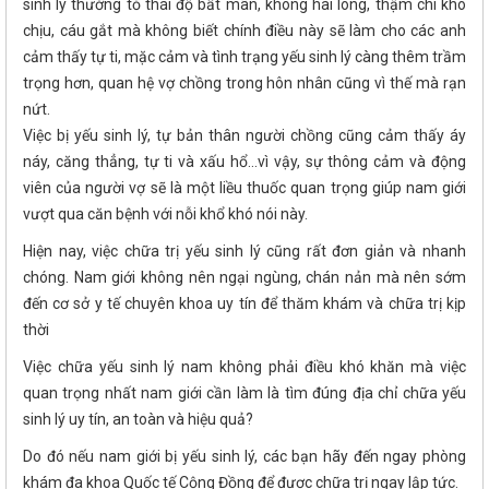
sinh lý thường tỏ thái độ bất mãn, không hài lòng, thậm chí khó
chịu, cáu gắt mà không biết chính điều này sẽ làm cho các anh
cảm thấy tự ti, mặc cảm và tình trạng yếu sinh lý càng thêm trầm
trọng hơn, quan hệ vợ chồng trong hôn nhân cũng vì thế mà rạn
nứt.
Việc bị yếu sinh lý, tự bản thân người chồng cũng cảm thấy áy
náy, căng thẳng, tự ti và xấu hổ…vì vậy, sự thông cảm và động
viên của người vợ sẽ là một liều thuốc quan trọng giúp nam giới
vượt qua căn bệnh với nỗi khổ khó nói này.
Hiện nay, việc chữa trị yếu sinh lý cũng rất đơn giản và nhanh
chóng. Nam giới không nên ngại ngùng, chán nản mà nên sớm
đến cơ sở y tế chuyên khoa uy tín để thăm khám và chữa trị kịp
thời
Việc chữa yếu sinh lý nam không phải điều khó khăn mà việc
quan trọng nhất nam giới cần làm là tìm đúng địa chỉ chữa yếu
sinh lý uy tín, an toàn và hiệu quả?
Do đó nếu nam giới bị yếu sinh lý, các bạn hãy đến ngay phòng
khám đa khoa Quốc tế Cộng Đồng để được chữa trị ngay lập tức.