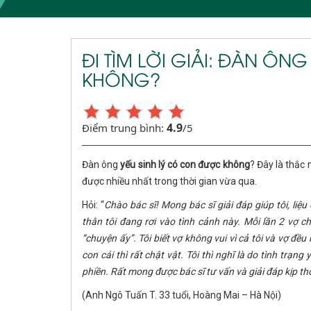
ĐI TÌM LỜI GIẢI: ĐÀN ÔN
KHÔNG?
4.9
Điểm trung bình:
/5
Đàn ông
yếu sinh lý có con được không
? Đây là thắ
được nhiều nhất trong thời gian vừa qua.
Hỏi: “
Chào bác sĩ! Mong bác sĩ giải đáp giúp tôi, liệ
thân tôi đang rơi vào tình cảnh này. Mỗi lần 2 vợ c
“chuyện ấy”. Tôi biết vợ không vui vì cả tôi và vợ 
con cái thì rất chật vật. Tôi thì nghĩ là do tình tr
phiền. Rất mong được bác sĩ tư vấn và giải đáp kịp thờ
(Anh Ngô Tuấn T. 33 tuổi, Hoàng Mai – Hà Nội)