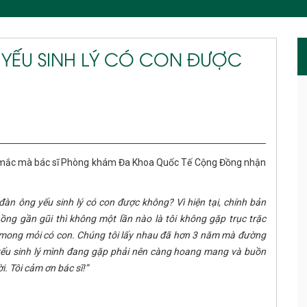
G YẾU SINH LÝ CÓ CON ĐƯỢC
c mắc mà bác sĩ Phòng khám Đa Khoa Quốc Tế Cộng Đồng nhận
u đàn ông yếu sinh lý có con được không? Vì hiện tại, chính bản
hồng gần gũi thì không một lần nào là tôi không gặp trục trặc
đều mong mỏi có con. Chúng tôi lấy nhau đã hơn 3 năm mà đường
ạng yếu sinh lý mình đang gặp phải nên càng hoang mang và buồn
i. Tôi cảm ơn bác sĩ!”