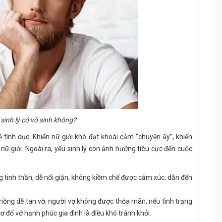
 sinh lý có vô sinh không?
ệ tình dục. Khiến nữ giới khó đạt khoái cảm “chuyện ấy”, khiến
nữ giới. Ngoài ra, yếu sinh lý còn ảnh hưởng tiêu cực đến cuộc
 tinh thần, dễ nổi giận, không kiềm chế được cảm xúc, dẫn đến
hồng dễ tan vỡ, người vợ không được thỏa mãn, nếu tình trạng
ơ đổ vỡ hạnh phúc gia đình là điều khó tránh khỏi.