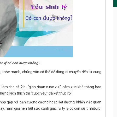
nh lý có con được không?
u, khỏe mạnh, chúng vẫn có thể dễ dàng di chuyển đến tử cung
m, làm cho cả 2 bị “gián đoạn cuộc vui”, cảm xúc khó thăng hoa
ững kích thích thì “cuộc yêu” đã kết thúc rồi.
hợp gặp rối loạn cương cương hoặc liệt dương, khiến việc quan
, nam giới nên hết sức cảnh giác, vì tỷ lệ có con sẽ ít nhiều bị