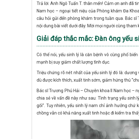
Trả lời: Anh Ngô Tuấn T. thân mến! Cảm ơn anh đã ti
Nam học – ngoại tiết niệu của Phòng khám Đa Kho
câu hỏi gửi đến phòng khám trong tuần qua. Bác sĩ T
nội dung bài viết dưới đây. Mời mọi người cùng tham 
Giải đáp thắc mắc: Đàn ông yếu s
Có thể nói, yếu sinh lý là căn bệnh vô cùng phổ biế
mạnh bị suy giảm chất lượng tình dục.
Triệu chứng rõ nét nhất của yếu sinh lý đó là: dươ
dù được kích thích, xuất tinh sớm, giảm hứng thú “chu
Bác sĩ Trương Phú Hải – Chuyên khoa II Nam học – 
chia sẻ về vấn đề này như sau: Tình trạng yếu sinh 
gối”. Tuy nhiên, yếu sinh lý nam chỉ ảnh hưởng chứ
chồng vẫn có khả năng xuất tinh hoặc đi kiểm tra thấ