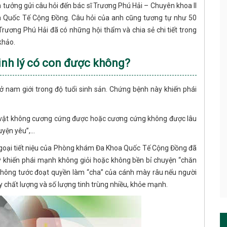
n tưởng gửi câu hỏi đến bác sĩ Trương Phú Hải – Chuyên khoa II
a Quốc Tế Cộng Đồng. Câu hỏi của anh cũng tương tự như 50
rương Phú Hải đã có những hội thẩm và chia sẻ chi tiết trong
khảo.
inh lý có con được không?
n ở nam giới trong độ tuổi sinh sản. Chứng bệnh này khiến phái
ng vật không cương cứng được hoặc cương cứng không được lâu
yện yêu”,...
ngoại tiết niệu của Phòng khám Đa Khoa Quốc Tế Cộng Đồng đã
lý khiến phái mạnh không giỏi hoặc không bền bỉ chuyện “chăn
 không tước đoạt quyền làm “cha” của cánh mày râu nếu người
y chất lượng và số lượng tinh trùng nhiều, khỏe mạnh.