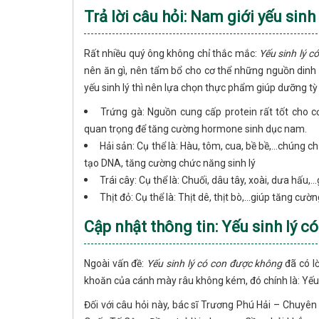
Trả lời câu hỏi: Nam giới yếu sinh 
Rất nhiều quý ông không chỉ thắc mắc:
Yếu sinh lý 
nên ăn gì, nên tẩm bổ cho cơ thể những nguồn dinh d
yếu sinh lý thì nên lựa chọn thực phẩm giúp dưỡng tỳ 
Trứng gà: Nguồn cung cấp protein rất tốt cho c
quan trọng để tăng cường hormone sinh dục nam.
Hải sản: Cụ thể là: Hàu, tôm, cua, bề bề,...chúng 
tạo DNA, tăng cường chức năng sinh lý
Trái cây: Cụ thể là: Chuối, dâu tây, xoài, dưa hấu,
Thịt đỏ: Cụ thể là: Thịt dê, thịt bò,...giúp tăng c
Cập nhật thông tin: Yếu sinh lý 
Ngoài vấn đề:
Yếu sinh lý có con được không
đã có l
khoăn của cánh mày râu không kém, đó chính là: Yếu
Đối với câu hỏi này, bác sĩ Trương Phú Hải – Chuyê