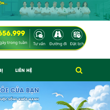
9656.999
ngày trong tuần
Tư vấn
Đường đi
Đặt lịch
BỊ
LIÊN HỆ