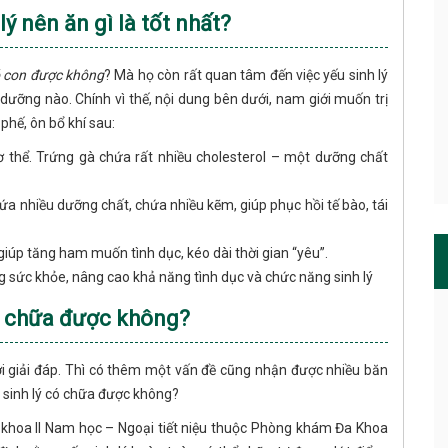
lý nên ăn gì là tốt nhất?
có con được không
? Mà họ còn rất quan tâm đến việc yếu sinh lý
ưỡng nào. Chính vì thế, nội dung bên dưới, nam giới muốn trị
phế, ôn bổ khí sau:
ơ thể. Trứng gà chứa rất nhiều cholesterol – một dưỡng chất
chứa nhiều dưỡng chất, chứa nhiều kẽm, giúp phục hồi tế bào, tái
...giúp tăng ham muốn tình dục, kéo dài thời gian “yêu”.
ường sức khỏe, nâng cao khả năng tình dục và chức năng sinh lý
có chữa được không?
ời giải đáp. Thì có thêm một vấn đề cũng nhận được nhiều băn
 sinh lý có chữa được không?
n khoa II Nam học – Ngoại tiết niệu thuộc Phòng khám Đa Khoa