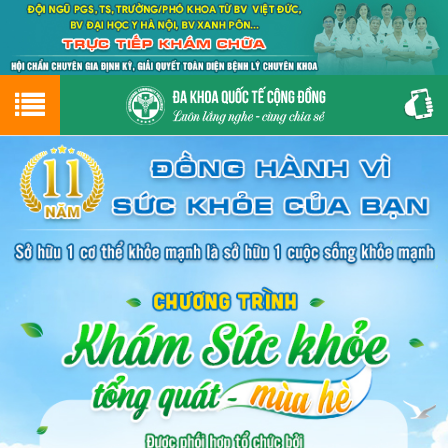
Hotline
0243.9656.999
tư vấn miễn phí
GIỚI THIỆU VỀ PHÒNG KHÁM
CƠ SỞ VẬT CHẤT
GIỚI THIỆU
ĐẶT HẸN LỊCH KHÁM
ĐƯỜNG TỚI PHÒNG KHÁM
NAM KHOA
PHỤ KHOA
BỆNH HẬU MÔN