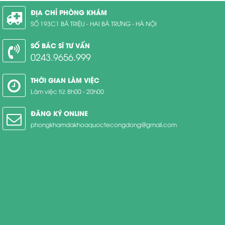
ĐỊA CHỈ PHÒNG KHÁM
SỐ 193C1 BÀ TRIỆU - HAI BÀ TRƯNG - HÀ NỘI
SỐ BÁC SĨ TƯ VẤN
0243.9656.999
THỜI GIAN LÀM VIỆC
Làm việc từ: 8h00 - 20h00
ĐĂNG KÝ ONLINE
phongkhamdakhoaquoctecongdong@gmail.com