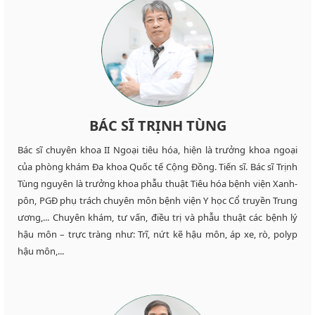
BÁC SĨ TRỊNH TÙNG
Bác sĩ chuyên khoa II Ngoại tiêu hóa, hiện là trưởng khoa ngoại
của phòng khám Đa khoa Quốc tế Cộng Đồng. Tiến sĩ. Bác sĩ Trịnh
Tùng nguyên là trưởng khoa phẫu thuật Tiêu hóa bệnh viện Xanh-
pôn, PGĐ phụ trách chuyên môn bệnh viện Y học Cổ truyền Trung
ương,... Chuyên khám, tư vấn, điều trị và phẫu thuật các bệnh lý
hậu môn – trực tràng như: Trĩ, nứt kẽ hậu môn, áp xe, rò, polyp
hậu môn,...