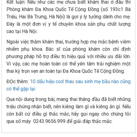
Kết luận: Nếu như các mẹ chưa biết khám thai ở đâu thì
Phòng khám Đa Khoa Quốc Tế Cộng Đồng (số 193c1 Bà
Triệu, Hai Bà Trưng, Hà Nội) là gợi ý lý tưởng dành cho mẹ.
Đây là một đơn vị y tế chuyên khoa sản phụ chất lượng
cao tại Hà Nội.
Ngoài việc thăm khám thai, trường hợp mẹ mắc bệnh viêm
nhiễm phụ khoa. Bác sĩ của phòng khám còn chỉ định
phương pháp hỗ trợ điều trị hiệu quả với nhiều ưu đãi lớn.
Vì vậy, các mẹ hoàn toàn có thể yên tâm trải nghiệm một
thai kỳ trọn vẹn an toàn tại Đa Khoa Quốc Tế Cộng Đồng.
ĐỌc thêm:
10 dấu hiệu cod thau sau sinh mẹ bầu nào cũng
có thể gặp lại
Qua nội dung trong bài, mang thai tháng đầu đã biết những
triệu chứng nhận biết, nên kiêng làm gì và kiêng ăn gì. Nếu
còn bất cứ điều gì thắc mắc, hãy gọi ngay cho chúng tôi
qua số máy 0243.9656.999 để giải đáp thắc mắc.