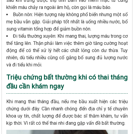
sau khi trứng được thụ tinh bám vào niêm mạc tử cung
khiến máu chảy ra ngoài âm hộ, còn gọi là máu báo.
Buồn nôn: Hiện tượng này không phổ biến nhưng một số
mẹ bầu vẫn gặp. Giải pháp tốt nhất là uống nhiều nước, bổ
sung vitamin tổng hợp để giảm buồn nôn.
Đi tiểu thường xuyên: Khi mang thai, lượng máu trong cơ
thể tăng lên. Thận phải làm việc thêm giờ tăng cường hoạt
động để có thể xử lý hết các chất lỏng còn dư thừa. Tuy
nhiên, dù tiểu nhiều cũng cố gắng bổ sung đủ lượng nước
và đi tiểu khi mỏi.
Triệu chứng bất thường khi có thai tháng
đầu cần khám ngay
Khi mang thai tháng đầu, nếu mẹ bầu xuất hiện các triệu
chứng dưới đây. Cần nhanh chóng đến địa chỉ y tế chuyên
khoa uy tín, chất lượng để được bác sĩ thăm khám, tư vấn
kịp thời. Vì rất có thể thai nhi đang gặp vấn đề bất thường.