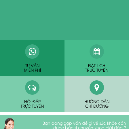
TƯ VẤN
ĐẶT LỊCH
MIỄN PHÍ
TRỰC TUYẾN
HỎI ĐÁP
HƯỚNG DẪN
TRỰC TUYẾN
CHỈ ĐƯỜNG
Bạn đang gặp vấn đề gì về sức khỏe cần
được bác sĩ chuyên khoa giải đáp ?