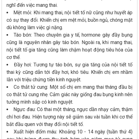
nghĩ đến việc mang thai.
Mệt mỏi: Khi mang thai, nội tiết tố nữ cũng như huyết áp
có sự thay đổi. Khiến chị em mệt mỏi, buồn ngủ, chóng mặt
dù không làm việc gì nặng.
Táo bón: Theo chuyên gia y tế, hormone gây đầy bụng
cũng là nguyên nhân gây táo bón. Ngoài ra, khi mang thai,
nội tiết tố gia tăng cũng làm chậm hoạt động tiêu hóa của
cơ thể.
Đầy hơi: Tương tự táo bón, sự gia tăng của nội tiết tố
thai kỳ cũng dẫn tới đầy hơi, khó tiêu. Khiến chị em nhầm
lẫn với triệu chứng tiền kinh nguyệt.
Co thắt tử cung: Một số chị em mang thai tháng đầu bị
co thắt tử cung nhẹ. Cảm giác này giống đau bụng kinh nên
tưởng mình sắp có kinh nguyệt.
Ngực đau: Có thai một tháng, ngực dần nhạy cảm, thậm
chí hơi đau. Hiện tượng này sẽ giảm sau vài tuần khi cơ thể
bắt đầu quen với thay đổi nội tiết tố.
Xuất hiện đốm máu: Khoảng 10 - 14 ngày (tuần thứ 4)