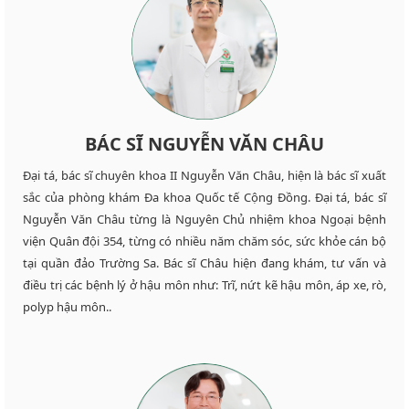
BÁC SĨ NGUYỄN VĂN CHÂU
Đại tá, bác sĩ chuyên khoa II Nguyễn Văn Châu, hiện là bác sĩ xuất
sắc của phòng khám Đa khoa Quốc tế Cộng Đồng. Đại tá, bác sĩ
Nguyễn Văn Châu từng là Nguyên Chủ nhiệm khoa Ngoại bệnh
viện Quân đội 354, từng có nhiều năm chăm sóc, sức khỏe cán bộ
tại quần đảo Trường Sa. Bác sĩ Châu hiện đang khám, tư vấn và
điều trị các bệnh lý ở hậu môn như: Trĩ, nứt kẽ hậu môn, áp xe, rò,
polyp hậu môn..